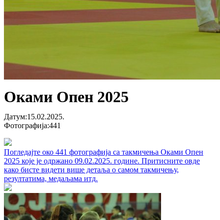
Оками Опен 2025
Датум
:
15.02.2025.
Фотографија
:
441
Погледајте око 441 фотографија са такмичења Оками Опен
2025 које је одржано 09.02.2025. године. Притисните овде
како бисте видети више детаља о самом такмичењу,
резултатима, медаљама итд.