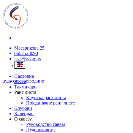
Масарикова 25
0652523090
jsv@jsv.org.rs
Насловна
џудо савез
војводине
Вести
Такмичари
Ранг листа
Клупска ранг листа
Појединачне ранг листе
Клубови
Календар
О савезу
Руководство савеза
Џудо школице