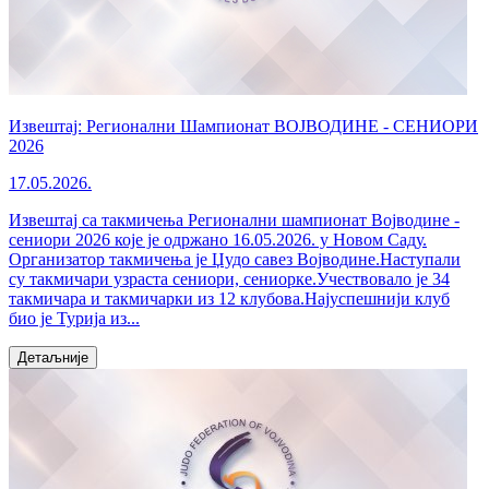
Извештај: Регионални Шампионат ВОЈВОДИНЕ - СЕНИОРИ
2026
17.05.2026.
Извештај са такмичења Регионални шампионат Војводине -
сениори 2026 које је одржано 16.05.2026. у Новом Саду.
Организатор такмичења је Џудо савез Војводине.Наступали
су такмичари узраста сениори, сениорке.Учествовало је 34
такмичара и такмичарки из 12 клубова.Најуспешнији клуб
био је Турија из...
Детаљније