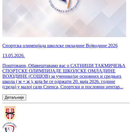
Спортска олимпијада школске омладине Војводине 2026
13.05.2026.
Поштовани, Обавештавамо вас о САТНИЦИ ТАКМИЧЕЊА
СПОРТСКЕ ОЛИМПИЈАДЕ ШКОЛСКЕ ОМЛАДИНЕ
ВОЈОДИНЕ (СОШОВ) за ученике/це основних и средњих
школа ( м + ж ), која ће се одржати 20. маја 2026. године
(среда) у малој сали Спенса, Спортски и пословни центар...
Детаљније