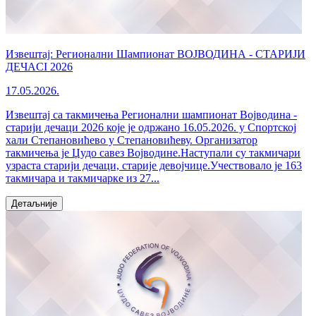
Извештај: Регионални Шампионат ВОЈВОДИНА - СТАРИЈИ
ДЕЧАCI 2026
17.05.2026.
Извештај са такмичења Регионални шампионат Војводина -
старији дечаци 2026 које је одржано 16.05.2026. у Спортској
хали Степановићево у Степановићеву. Организатор
такмичења је Џудо савез Војводине.Наступали су такмичари
узраста старији дечаци, старије девојчице.Учествовало је 163
такмичара и такмичарке из 27...
Детаљније