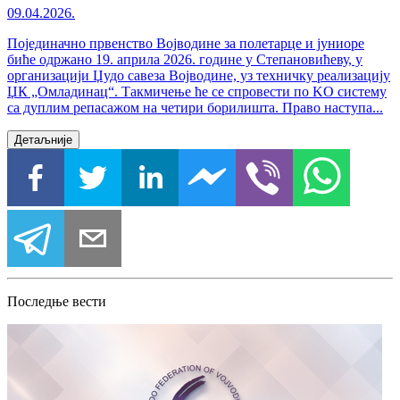
09.04.2026.
Појединачно првенство Војводине за полетарце и јуниоре
биће одржано 19. априла 2026. године у Степановићеву, у
организацији Џудо савеза Војводине, уз техничку реализацију
ЏК „Омладинац“. Такмичење ће се спровести по KO систему
са дуплим репасажом на четири борилишта. Право наступа...
Детаљније
Последње вести