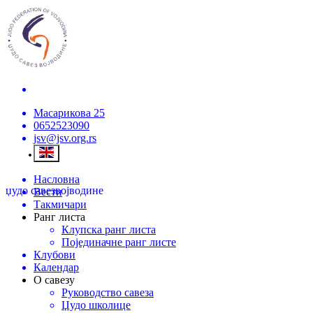
Масарикова 25
0652523090
jsv@jsv.org.rs
Насловна
џудо савез
војводине
Вести
Такмичари
Ранг листа
Клупска ранг листа
Појединачне ранг листе
Клубови
Календар
О савезу
Руководство савеза
Џудо школице