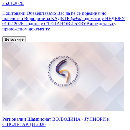
25.01.2026.
Поштовани,Обавештавамо Вас да ће се појединачно
првенство Војводине за КАДЕТЕ (м+ж) одржати у НЕДЕЉУ
01.02.2026. године у СТЕПАНОВИЋЕВУ.Више детаља у
приложеном документу.
Детаљније
Регионални Шампионат ВОЈВОДИНА - ЈУНИОРИ и
С.ПОЛЕТАРЦИ 2026