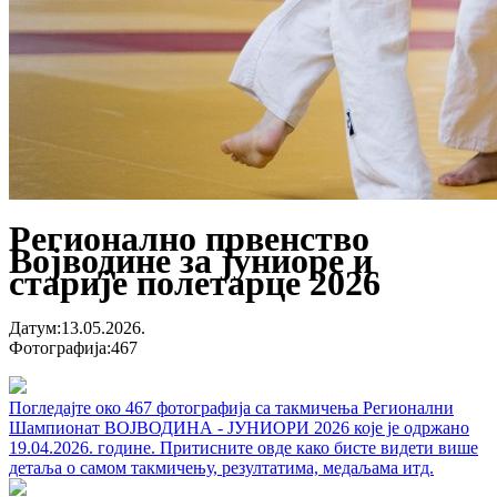
Регионално првенство
Војводине за јуниоре и
старије полетарце 2026
Датум
:
13.05.2026.
Фотографија
:
467
Погледајте око 467 фотографија са такмичења Регионални
Шампионат ВОЈВОДИНА - ЈУНИОРИ 2026 које је одржано
19.04.2026. године. Притисните овде како бисте видети више
детаља о самом такмичењу, резултатима, медаљама итд.