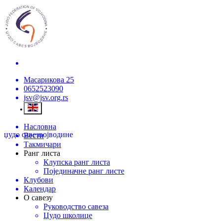
Масарикова 25
0652523090
jsv@jsv.org.rs
Насловна
џудо савез
војводине
Вести
Такмичари
Ранг листа
Клупска ранг листа
Појединачне ранг листе
Клубови
Календар
О савезу
Руководство савеза
Џудо школице