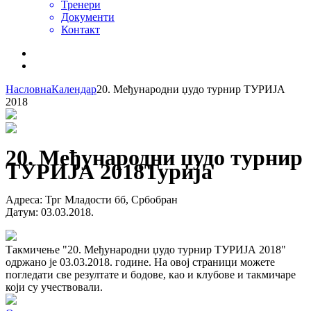
Тренери
Документи
Контакт
Насловна
Календар
20. Међународни џудо турнир ТУРИЈА
2018
20. Међународни џудо турнир
ТУРИЈА 2018
Турија
Адреса
:
Трг Младости бб, Србобран
Датум
:
03.03.2018.
Такмичење "20. Међународни џудо турнир ТУРИЈА 2018"
одржано је 03.03.2018. године. На овој страници можете
погледати све резултате и бодове, као и клубове и такмичаре
који су учествовали.