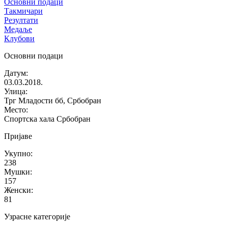
Основни подаци
Такмичари
Резултати
Медаље
Клубови
Основни подаци
Датум
:
03.03.2018.
Улица
:
Трг Младости бб, Србобран
Место
:
Спортска хала Србобран
Пријаве
Укупно
:
238
Мушки
:
157
Женски
:
81
Узрасне категорије