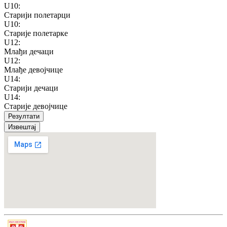
U10
:
Старији полетарци
U10
:
Старије полетарке
U12
:
Млађи дечаци
U12
:
Млађе девојчице
U14
:
Старији дечаци
U14
:
Старије девојчице
Резултати
Извештај