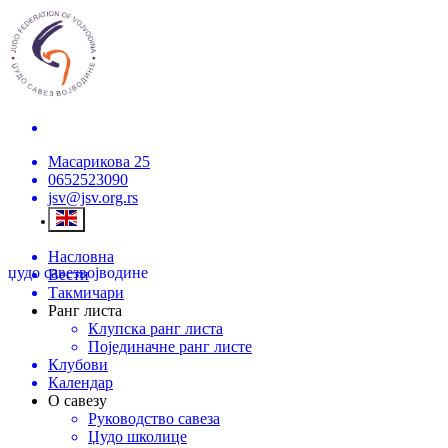
Масарикова 25
0652523090
jsv@jsv.org.rs
Насловна
џудо савез
војводине
Вести
Такмичари
Ранг листа
Клупска ранг листа
Појединачне ранг листе
Клубови
Календар
О савезу
Руководство савеза
Џудо школице