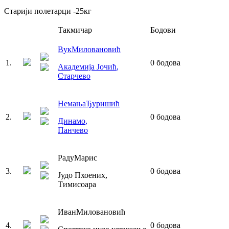
Старији полетарци
-25
кг
Такмичар
Бодови
Вук
Миловановић
1
.
0
бодова
Академија Јочић
,
Старчево
Немања
Ђуришић
2
.
0
бодова
Динамо
,
Панчево
Раду
Марис
3
.
0
бодова
Јудо Пхоениx
,
Тимисоара
Иван
Миловановић
4
.
0
бодова