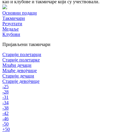
као и клубове и такмичаре који су учествовали.
Основни подаци
Такмичари
Резултати
Медаље
Клубови
Пријављени такмичари
Старији полетарци
Старије полетарке
Млађи дечаци
Млађе девојчице
Старији дечаци
Старије девојчице
-25
-28
-31
-34
-38
-42
-46
-50
+50