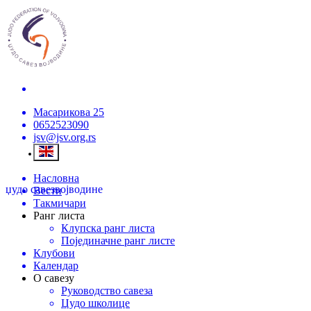
Масарикова 25
0652523090
jsv@jsv.org.rs
Насловна
џудо савез
војводине
Вести
Такмичари
Ранг листа
Клупска ранг листа
Појединачне ранг листе
Клубови
Календар
О савезу
Руководство савеза
Џудо школице