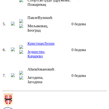
Спортско џудо удружење
,
Пожаревац
Павле
Вуликић
5
.
0
бодова
Миљаковац
,
Београд
Кристиан
Лехни
6
.
0
бодова
Јединство
,
Качарево
Аћим
Јовановић
7
.
0
бодова
Јагодина
,
Јагодина