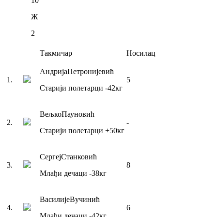
10
Ж
2
Такмичар
Носилац
Андрија
Петронијевић
1
.
5
Старији полетарци
-42
кг
Вељко
Пауновић
2
.
-
Старији полетарци
+50
кг
Сергеј
Станковић
3
.
8
Млађи дечаци
-38
кг
Василије
Вучинић
4
.
6
Млађи дечаци
-42
кг