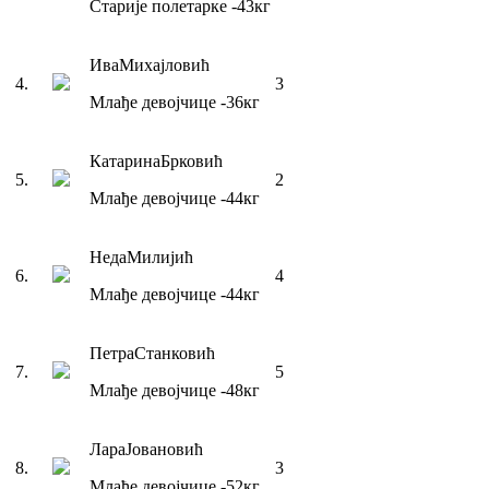
Старије полетарке
-43
кг
Ива
Михајловић
4
.
3
Млађе девојчице
-36
кг
Катарина
Брковић
5
.
2
Млађе девојчице
-44
кг
Неда
Милијић
6
.
4
Млађе девојчице
-44
кг
Петра
Станковић
7
.
5
Млађе девојчице
-48
кг
Лара
Јовановић
8
.
3
Млађе девојчице
-52
кг