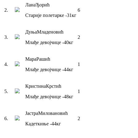
Лана
Ђорић
2
.
6
Старије полетарке
-31
кг
Дуња
Младеновић
3
.
2
Млађе девојчице
-40
кг
Мара
Рашић
4
.
1
Млађе девојчице
-44
кг
Кристина
Крстић
5
.
1
Млађе девојчице
-48
кг
Јастра
Миловановић
6
.
2
Кадеткиње
-44
кг