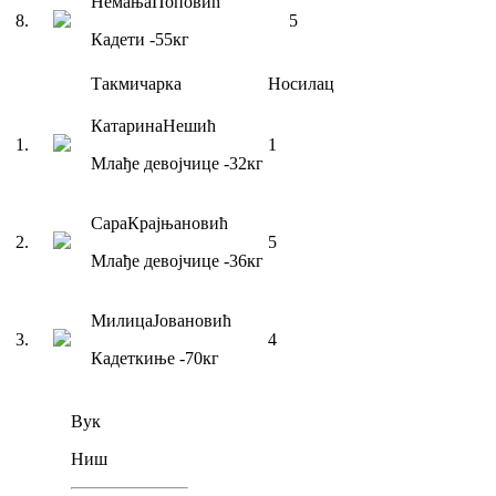
Немања
Поповић
8
.
5
Кадети
-55
кг
Такмичарка
Носилац
Катарина
Нешић
1
.
1
Млађе девојчице
-32
кг
Сара
Крајњановић
2
.
5
Млађе девојчице
-36
кг
Милица
Јовановић
3
.
4
Кадеткиње
-70
кг
Вук
Ниш