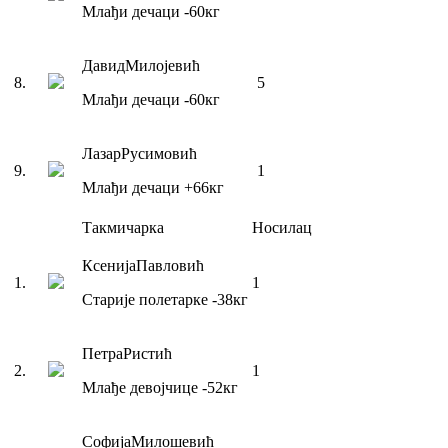
Млађи дечаци
-60
кг
Давид
Милојевић
8
.
5
Млађи дечаци
-60
кг
Лазар
Русимовић
9
.
1
Млађи дечаци
+66
кг
Такмичарка
Носилац
Ксенија
Павловић
1
.
1
Старије полетарке
-38
кг
Петра
Ристић
2
.
1
Млађе девојчице
-52
кг
Софија
Милошевић