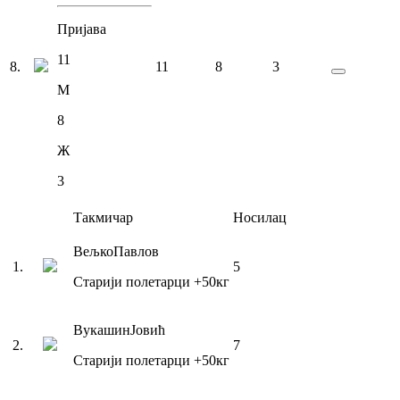
Пријава
11
8
.
11
8
3
М
8
Ж
3
Такмичар
Носилац
Вељко
Павлов
1
.
5
Старији полетарци
+50
кг
Вукашин
Јовић
2
.
7
Старији полетарци
+50
кг