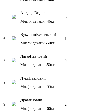
Андрија
Видић
5
.
5
Млађи дечаци
-46
кг
Вукашин
Величковић
6
.
1
Млађи дечаци
-50
кг
Лазар
Павловић
7
.
5
Млађи дечаци
-50
кг
Лука
Павловић
8
.
4
Млађи дечаци
-55
кг
Драган
Јовић
9
.
2
Млађи дечаци
-66
кг