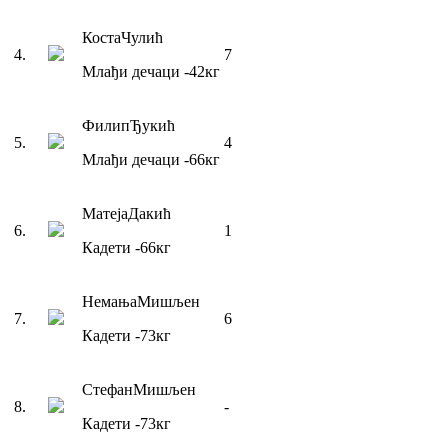
Коста
Чулић
4
.
7
Млађи дечаци
-42
кг
Филип
Ђукић
5
.
4
Млађи дечаци
-66
кг
Матеја
Дакић
6
.
1
Кадети
-66
кг
Немања
Мишљен
7
.
6
Кадети
-73
кг
Стефан
Мишљен
8
.
-
Кадети
-73
кг