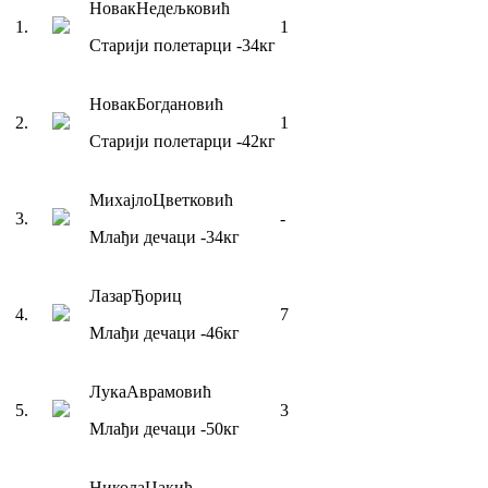
Новак
Недељковић
1
.
1
Старији полетарци
-34
кг
Новак
Богдановић
2
.
1
Старији полетарци
-42
кг
Михајло
Цветковић
3
.
-
Млађи дечаци
-34
кг
Лазар
Ђориц
4
.
7
Млађи дечаци
-46
кг
Лука
Аврамовић
5
.
3
Млађи дечаци
-50
кг
Никола
Цакић