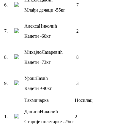
6
.
7
Млађи дечаци
-55
кг
Алекса
Николић
7
.
2
Кадети
-60
кг
Михајло
Лазаревић
8
.
8
Кадети
-73
кг
Урош
Лазић
9
.
3
Кадети
+90
кг
Такмичарка
Носилац
Данина
Николић
1
.
2
Старије полетарке
-25
кг