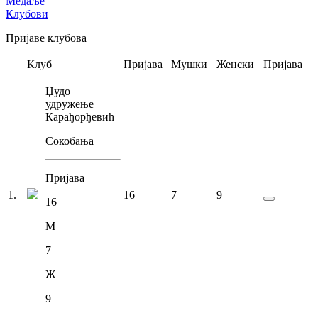
Медаље
Клубови
Пријаве клубова
Клуб
Пријава
Мушки
Женски
Пријава
Џудо
удружење
Карађорђевић
Сокобања
Пријава
1
.
16
7
9
16
М
7
Ж
9