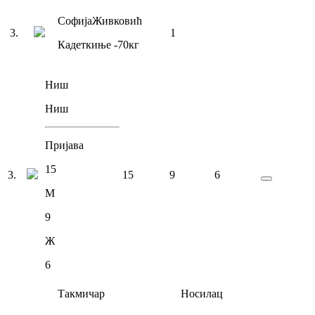
Софија
Живковић
3
.
1
Кадеткиње
-70
кг
Ниш
Ниш
Пријава
15
3
.
15
9
6
М
9
Ж
6
Такмичар
Носилац