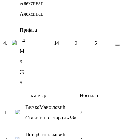
Алексинац
Алексинац
Пријава
14
4
.
14
9
5
М
9
Ж
5
Такмичар
Носилац
Вељко
Манојловић
1
.
7
Старији полетарци
-38
кг
Петар
Стоиљковић