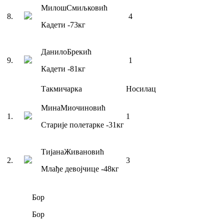
Милош
Смиљковић
8
.
4
Кадети
-73
кг
Данило
Брекић
9
.
1
Кадети
-81
кг
Такмичарка
Носилац
Мина
Миочиновић
1
.
1
Старије полетарке
-31
кг
Тијана
Живановић
2
.
3
Млађе девојчице
-48
кг
Бор
Бор