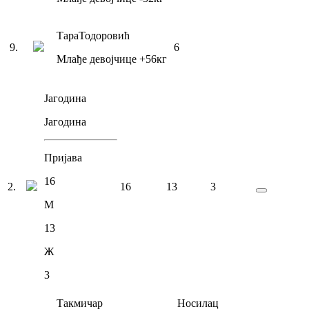
Тара
Тодоровић
9
.
6
Млађе девојчице
+56
кг
Јагодина
Јагодина
Пријава
16
2
.
16
13
3
М
13
Ж
3
Такмичар
Носилац