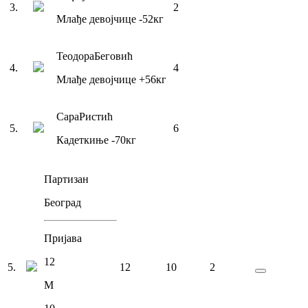
3
.
2
Млађе девојчице
-52
кг
Теодора
Беговић
4
.
4
Млађе девојчице
+56
кг
Сара
Ристић
5
.
6
Кадеткиње
-70
кг
Партизан
Београд
Пријава
12
5
.
12
10
2
М