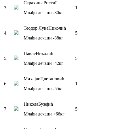
Страхиња
Ристић
3
.
1
Млађи дечаци
-30
кг
Теодор Лука
Николић
4
.
5
Млађи дечаци
-38
кг
Павле
Николић
5
.
5
Млађи дечаци
-42
кг
Михајло
Цветановић
6
.
1
Млађи дечаци
-55
кг
Никола
Бузејић
7
.
5
Млађи дечаци
+66
кг