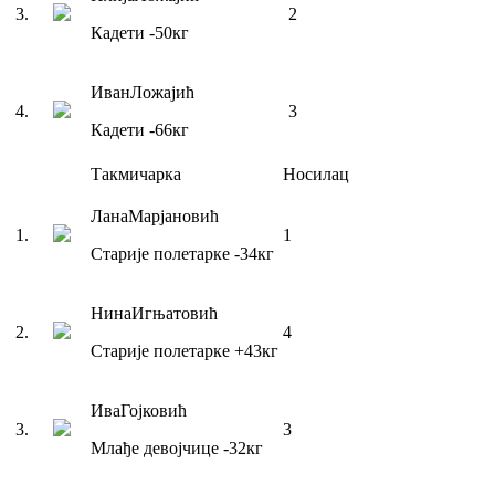
3
.
2
Кадети
-50
кг
Иван
Ложајић
4
.
3
Кадети
-66
кг
Такмичарка
Носилац
Лана
Марјановић
1
.
1
Старије полетарке
-34
кг
Нина
Игњатовић
2
.
4
Старије полетарке
+43
кг
Ива
Гојковић
3
.
3
Млађе девојчице
-32
кг