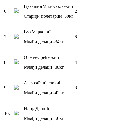
Вукашин
Милосављевић
6
.
2
Старији полетарци
-50
кг
Вук
Марковић
7
.
6
Млађи дечаци
-34
кг
Огњен
Срећковић
8
.
4
Млађи дечаци
-38
кг
Алекса
Ранђеловић
9
.
8
Млађи дечаци
-42
кг
Илија
Дашић
10
.
-
Млађи дечаци
-50
кг