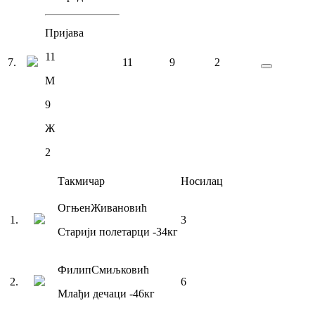
Пријава
11
7
.
11
9
2
М
9
Ж
2
Такмичар
Носилац
Огњен
Живановић
1
.
3
Старији полетарци
-34
кг
Филип
Смиљковић
2
.
6
Млађи дечаци
-46
кг