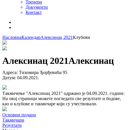
Тренери
Документи
Контакт
Насловна
Календар
Алексинац 2021
Клубови
Алексинац 2021
Алексинац
Адреса
:
Тихомира Ђорђевића 95
Датум
:
04.09.2021.
Такмичење "Алексинац 2021" одржано је 04.09.2021. године.
На овој страници можете погледати све резултате и бодове,
као и клубове и такмичаре који су учествовали.
Основни подаци
Такмичари
Резултати