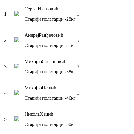
Сергеј
Ивановић
1
.
1
Старији полетарци
-28
кг
Андреј
Ранђеловић
2
.
5
Старији полетарци
-31
кг
Михајло
Стевановић
3
.
5
Старији полетарци
-38
кг
Михајло
Пешић
4
.
1
Старији полетарци
-46
кг
Никола
Хаџић
5
.
1
Старији полетарци
-50
кг