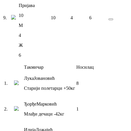
Пријава
10
9
.
10
4
6
М
4
Ж
6
Такмичар
Носилац
Лука
Јовановић
1
.
8
Старији полетарци
+50
кг
Ђорђе
Марковић
2
.
1
Млађи дечаци
-42
кг
Илија
Ложајић