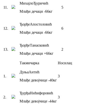
Михајло
Ђуричић
11
.
5
Млађи дечаци
-66
кг
Ђорђе
Апостоловић
12
.
6
Млађи дечаци
-66
кг
Ђорђе
Танасковић
13
.
2
Млађи дечаци
+66
кг
Такмичарка
Носилац
Дуња
Антић
1
.
3
Млађе девојчице
-40
кг
Ђурђа
Нићифоровић
2
.
3
Млађе девојчице
-44
кг