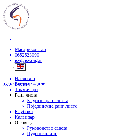
Масарикова 25
0652523090
jsv@jsv.org.rs
Насловна
џудо савез
војводине
Вести
Такмичари
Ранг листа
Клупска ранг листа
Појединачне ранг листе
Клубови
Календар
О савезу
Руководство савеза
Џудо школице