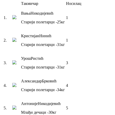
Такмичар
Носилац
Вања
Никодијевић
1
.
1
Старији полетарци
-25
кг
Кристијан
Нинић
2
.
1
Старији полетарци
-31
кг
Урош
Ристић
3
.
3
Старији полетарци
-31
кг
Александар
Брковић
4
.
4
Старији полетарци
-34
кг
Антоније
Никодијевић
5
.
5
Млађи дечаци
-30
кг