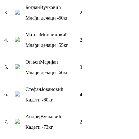
Богдан
Вучковић
3
.
2
Млађи дечаци
-50
кг
Матеја
Миочиновић
4
.
2
Млађи дечаци
-55
кг
Огњен
Маријан
5
.
3
Млађи дечаци
-66
кг
Стефан
Јовановић
6
.
4
Кадети
-60
кг
Андреј
Вучковић
7
.
2
Кадети
-73
кг