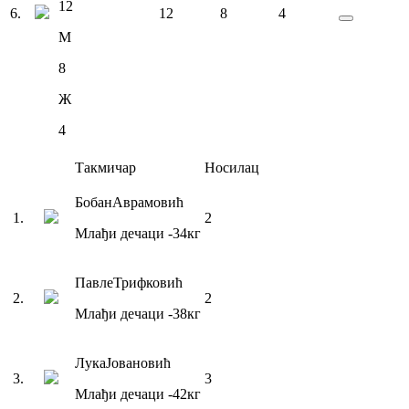
12
6
.
12
8
4
М
8
Ж
4
Такмичар
Носилац
Бобан
Аврамовић
1
.
2
Млађи дечаци
-34
кг
Павле
Трифковић
2
.
2
Млађи дечаци
-38
кг
Лука
Јовановић
3
.
3
Млађи дечаци
-42
кг