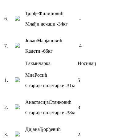
Ђорђе
Филиповић
6
.
-
Млађи дечаци
-34
кг
Јован
Марјановић
7
.
4
Кадети
-66
кг
Такмичарка
Носилац
Миа
Росић
1
.
5
Старије полетарке
-31
кг
Анастасија
Станковић
2
.
3
Старије полетарке
-38
кг
Дијана
Ђорђевић
3
.
2