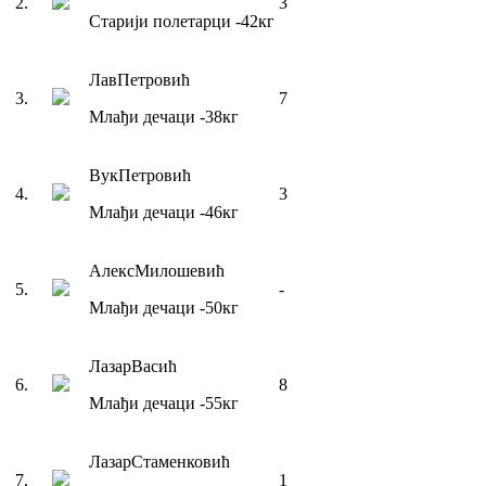
2
.
3
Старији полетарци
-42
кг
Лав
Петровић
3
.
7
Млађи дечаци
-38
кг
Вук
Петровић
4
.
3
Млађи дечаци
-46
кг
Алекс
Милошевић
5
.
-
Млађи дечаци
-50
кг
Лазар
Васић
6
.
8
Млађи дечаци
-55
кг
Лазар
Стаменковић
7
.
1