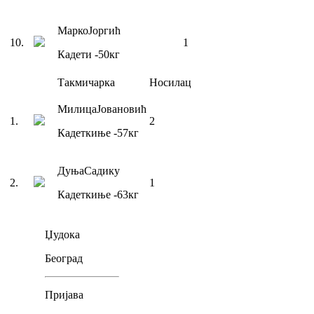
Марко
Јоргић
10
.
1
Кадети
-50
кг
Такмичарка
Носилац
Милица
Јовановић
1
.
2
Кадеткиње
-57
кг
Дуња
Садику
2
.
1
Кадеткиње
-63
кг
Џудока
Београд
Пријава