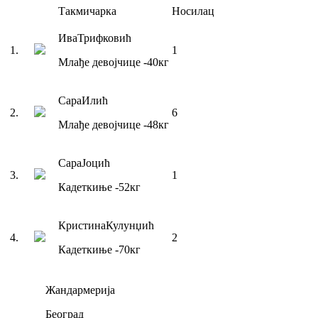
Такмичарка
Носилац
Ива
Трифковић
1
.
1
Млађе девојчице
-40
кг
Сара
Илић
2
.
6
Млађе девојчице
-48
кг
Сара
Јоцић
3
.
1
Кадеткиње
-52
кг
Кристина
Кулунџић
4
.
2
Кадеткиње
-70
кг
Жандармерија
Београд