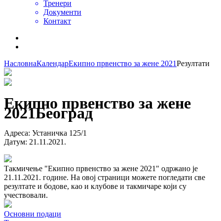
Тренери
Документи
Контакт
Насловна
Календар
Екипно првенство за жене 2021
Резултати
Екипно првенство за жене
2021
Београд
Адреса
:
Устаничка 125/1
Датум
:
21.11.2021.
Такмичење "Екипно првенство за жене 2021" одржано је
21.11.2021. године. На овој страници можете погледати све
резултате и бодове, као и клубове и такмичаре који су
учествовали.
Основни подаци