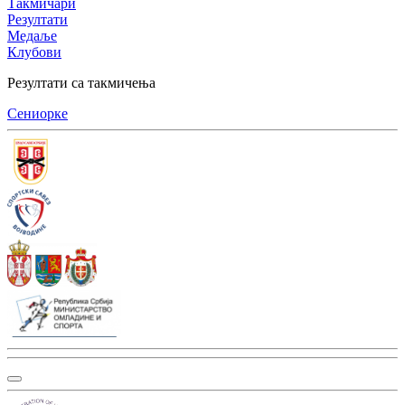
Такмичари
Резултати
Медаље
Клубови
Резултати са такмичења
Сениорке