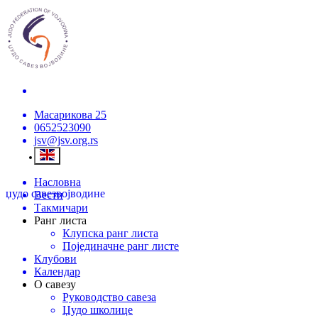
Масарикова 25
0652523090
jsv@jsv.org.rs
Насловна
џудо савез
војводине
Вести
Такмичари
Ранг листа
Клупска ранг листа
Појединачне ранг листе
Клубови
Календар
О савезу
Руководство савеза
Џудо школице