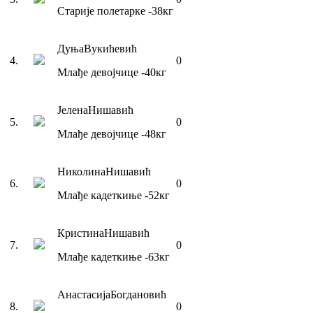
Старије полетарке
-38
кг
Дуња
Вукићевић
4
.
0
Млађе девојчице
-40
кг
Јелена
Нишавић
5
.
0
Млађе девојчице
-48
кг
Николина
Нишавић
6
.
0
Млађе кадеткиње
-52
кг
Кристина
Нишавић
7
.
0
Млађе кадеткиње
-63
кг
Анастасија
Богдановић
8
.
0