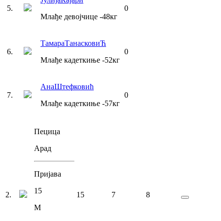
5
.
0
Млађе девојчице
-48
кг
Тамара
ТанасковиЋ
6
.
0
Млађе кадеткиње
-52
кг
Ана
Штефковић
7
.
0
Млађе кадеткиње
-57
кг
Пецица
Арад
Пријава
15
2
.
15
7
8
М