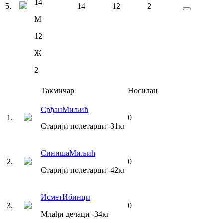
14
5
.
14
12
2
М
12
Ж
2
Такмичар
Носилац
Срђан
Миљић
1
.
0
Старији полетарци
-31
кг
Синиша
Миљић
2
.
0
Старији полетарци
-42
кг
Исмет
Ибинци
3
.
0
Млађи дечаци
-34
кг