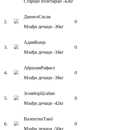
Старији полетарци
-42
кг
Даниел
Сисак
2
.
0
Млађи дечаци
-30
кг
Адам
Конја
3
.
0
Млађи дечаци
-34
кг
Абрахам
Рафаел
4
.
0
Млађи дечаци
-38
кг
Зсомбор
Цсабаи
5
.
0
Млађи дечаци
-42
кг
Валентин
Такó
6
.
0
Млађи дечаци
-50
кг