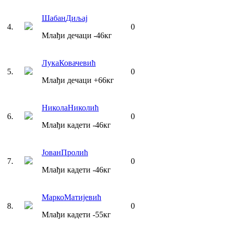
Шабан
Диљај
4
.
0
Млађи дечаци
-46
кг
Лука
Ковачевић
5
.
0
Млађи дечаци
+66
кг
Никола
Николић
6
.
0
Млађи кадети
-46
кг
Јован
Пролић
7
.
0
Млађи кадети
-46
кг
Марко
Матијевић
8
.
0
Млађи кадети
-55
кг