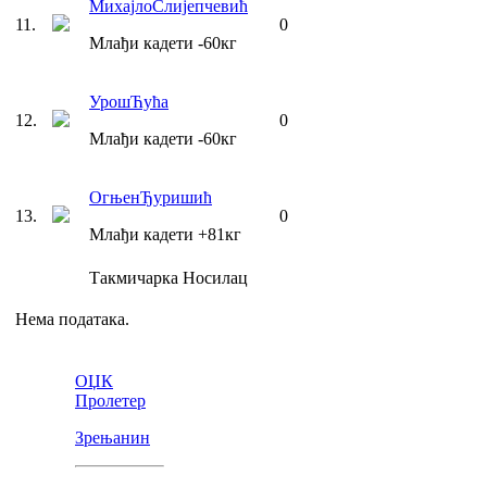
Михајло
Слијепчевић
11
.
0
Млађи кадети
-60
кг
Урош
Ћућа
12
.
0
Млађи кадети
-60
кг
Огњен
Ђуришић
13
.
0
Млађи кадети
+81
кг
Такмичарка
Носилац
Нема података.
ОЏК
Пролетер
Зрењанин