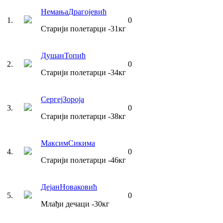
Немања
Драгојевић
1
.
0
Старији полетарци
-31
кг
Душан
Топић
2
.
0
Старији полетарци
-34
кг
Сергеј
Зороја
3
.
0
Старији полетарци
-38
кг
Максим
Сикима
4
.
0
Старији полетарци
-46
кг
Дејан
Новаковић
5
.
0
Млађи дечаци
-30
кг