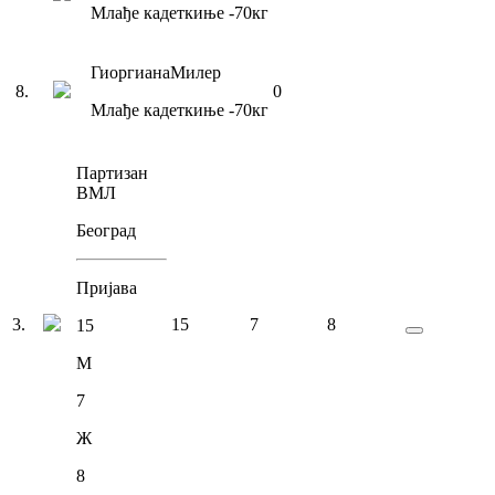
Млађе кадеткиње
-70
кг
Гиоргиана
Милер
8
.
0
Млађе кадеткиње
-70
кг
Партизан
ВМЛ
Београд
Пријава
3
.
15
7
8
15
М
7
Ж
8