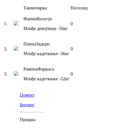
Такмичарка
Носилац
Фанни
Кохегји
1
.
0
Млађе девојчице
-56
кг
Панна
Задори
2
.
0
Млађе кадеткиње
-36
кг
Рамона
Фаркасх
3
.
0
Млађе кадеткиње
-52
кг
Цемент
Беочин
Пријава