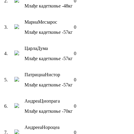
2
.
0
Млађе кадеткиње
-48
кг
Мариа
Месзарос
3
.
0
Млађе кадеткиње
-57
кг
Царла
Дума
4
.
0
Млађе кадеткиње
-57
кг
Патрициа
Нистор
5
.
0
Млађе кадеткиње
-57
кг
Андреа
Циопрага
6
.
0
Млађе кадеткиње
-70
кг
Андрееа
Нороцеа
7
.
0