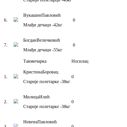
Вукашин
Павловић
6
.
0
Млађи дечаци
-42
кг
Богдан
Величковић
7
.
0
Млађи дечаци
-55
кг
Такмичарка
Носилац
Кристина
Боровац
1
.
0
Старије полетарке
-38
кг
Милица
Илић
2
.
0
Старије полетарке
-38
кг
Невена
Павловић
3
.
0