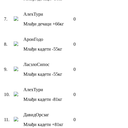
Алеx
Тури
7
.
0
Млађи дечаци
+66
кг
Арон
Годо
8
.
0
Млађи кадети
-55
кг
Ласзло
Сипос
9
.
0
Млађи кадети
-55
кг
Алеx
Тури
10
.
0
Млађи кадети
-81
кг
Давид
Орсзаг
11
.
0
Млађи кадети
+81
кг