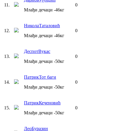
11
.
0
Млађи дечаци
-46
кг
Никола
Таталовић
12
.
0
Млађи дечаци
-46
кг
Деспот
Вукас
13
.
0
Млађи дечаци
-50
кг
Патрик
Тот баги
14
.
0
Млађи дечаци
-50
кг
Патрик
Кеченовић
15
.
0
Млађи дечаци
-50
кг
Лео
Буразин