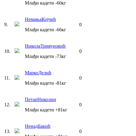
Млађи кадети
-60
кг
Немања
Којчић
9
.
0
Млађи кадети
-66
кг
Никола
Тривуновић
10
.
0
Млађи кадети
-73
кг
Марко
Делић
11
.
0
Млађи кадети
-81
кг
Петар
Николин
12
.
0
Млађи кадети
+81
кг
Ненад
Бакић
13
.
0