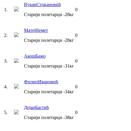
Вукан
Стокановић
1
.
0
Старији полетарци
-28
кг
Матеј
Немет
2
.
0
Старији полетарци
-28
кг
Акош
Бажо
3
.
0
Старији полетарци
-31
кг
Филип
Ивановић
4
.
0
Старији полетарци
-34
кг
Дејан
Бастић
5
.
0
Старији полетарци
-38
кг