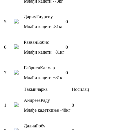
Млађи кадети
-73
кг
Дариу
Гиургиу
5
.
0
Млађи кадети
-81
кг
Разван
Бобис
6
.
0
Млађи кадети
+81
кг
Габриел
Калмар
7
.
0
Млађи кадети
+81
кг
Такмичарка
Носилац
Андрееа
Раду
1
.
0
Млађе кадеткиње
-48
кг
Далиа
Робу