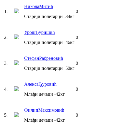
Никола
Митић
1
.
0
Старији полетарци
-34
кг
Урош
Ђуришић
2
.
0
Старији полетарци
-46
кг
Стефан
Рабреновић
3
.
0
Старији полетарци
-50
кг
Алекса
Ђуровић
4
.
0
Млађи дечаци
-42
кг
Филип
Максимовић
5
.
0
Млађи дечаци
-42
кг