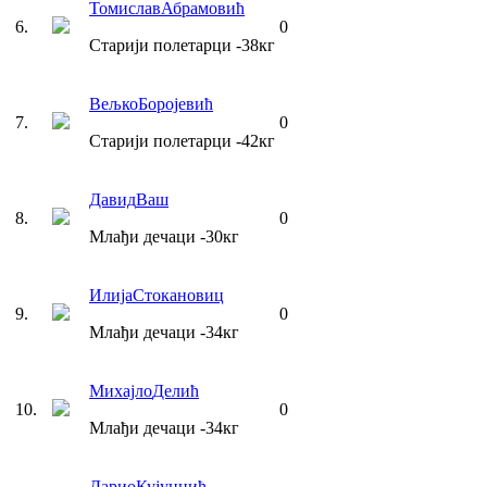
Томислав
Абрамовић
6
.
0
Старији полетарци
-38
кг
Вељко
Боројевић
7
.
0
Старији полетарци
-42
кг
Давид
Ваш
8
.
0
Млађи дечаци
-30
кг
Илија
Стокановиц
9
.
0
Млађи дечаци
-34
кг
Михајло
Делић
10
.
0
Млађи дечаци
-34
кг
Дарио
Кујунџић