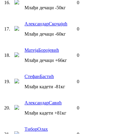
16
.
0
Млађи дечаци
-50
кг
Александар
Скочајић
17
.
0
Млађи дечаци
-60
кг
Матеја
Боројевић
18
.
0
Млађи дечаци
+66
кг
Стефан
Бастић
19
.
0
Млађи кадети
-81
кг
Александар
Савић
20
.
0
Млађи кадети
+81
кг
Тибор
Олах