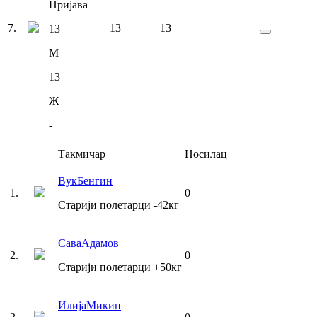
Пријава
7
.
13
13
13
М
13
Ж
-
Такмичар
Носилац
Вук
Бенгин
1
.
0
Старији полетарци
-42
кг
Сава
Адамов
2
.
0
Старији полетарци
+50
кг
Илија
Микин