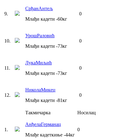
Срђан
Антељ
9
.
0
Млађи кадети
-60
кг
Урош
Раловић
10
.
0
Млађи кадети
-73
кг
Лука
Миљић
11
.
0
Млађи кадети
-73
кг
Никола
Микец
12
.
0
Млађи кадети
-81
кг
Такмичарка
Носилац
Анђела
Германац
1
.
0
Млађе кадеткиње
-44
кг