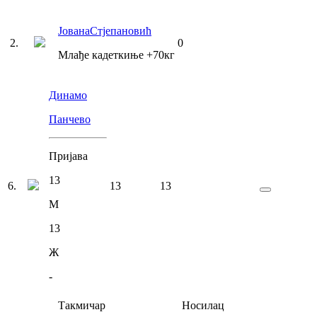
Јована
Стјепановић
2
.
0
Млађе кадеткиње
+70
кг
Динамо
Панчево
Пријава
13
6
.
13
13
М
13
Ж
-
Такмичар
Носилац