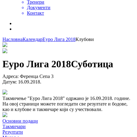
Тренери
Документи
Контакт
Насловна
Календар
Еуро Лига 2018
Клубови
Еуро Лига 2018
Суботица
Адреса
:
Ференца Сепа 3
Датум
:
16.09.2018.
Такмичење "Еуро Лига 2018" одржано је 16.09.2018. године.
На овој страници можете погледати све резултате и бодове,
као и клубове и такмичаре који су учествовали.
Основни подаци
Такмичари
Резултати