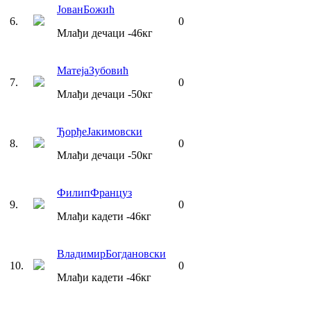
Јован
Божић
6
.
0
Млађи дечаци
-46
кг
Матеја
Зубовић
7
.
0
Млађи дечаци
-50
кг
Ђорђе
Јакимовски
8
.
0
Млађи дечаци
-50
кг
Филип
Француз
9
.
0
Млађи кадети
-46
кг
Владимир
Богдановски
10
.
0
Млађи кадети
-46
кг