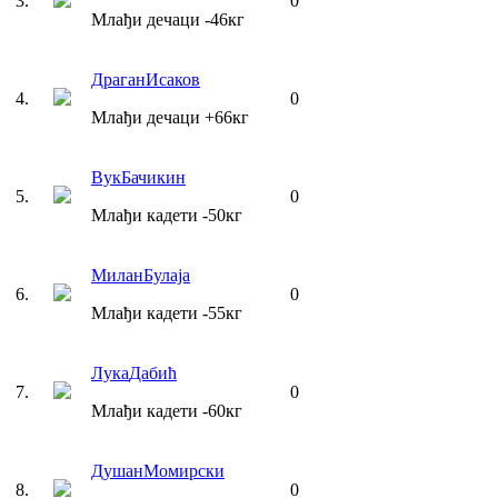
3
.
0
Млађи дечаци
-46
кг
Драган
Исаков
4
.
0
Млађи дечаци
+66
кг
Вук
Бачикин
5
.
0
Млађи кадети
-50
кг
Милан
Булаја
6
.
0
Млађи кадети
-55
кг
Лука
Дабић
7
.
0
Млађи кадети
-60
кг
Душан
Момирски
8
.
0