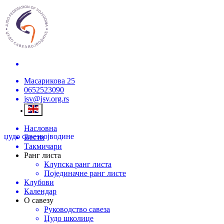
Масарикова 25
0652523090
jsv@jsv.org.rs
Насловна
џудо савез
војводине
Вести
Такмичари
Ранг листа
Клупска ранг листа
Појединачне ранг листе
Клубови
Календар
О савезу
Руководство савеза
Џудо школице