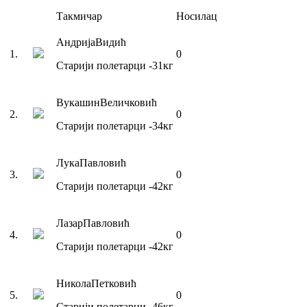
Такмичар
Носилац
Андрија
Видић
1
.
0
Старији полетарци
-31
кг
Вукашин
Величковић
2
.
0
Старији полетарци
-34
кг
Лука
Павловић
3
.
0
Старији полетарци
-42
кг
Лазар
Павловић
4
.
0
Старији полетарци
-42
кг
Никола
Петковић
5
.
0
Старији полетарци
-46
кг