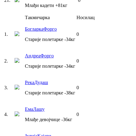
21
.
0
Млађи кадети
+81
кг
Такмичарка
Носилац
Богларка
Форго
1
.
0
Старије полетарке
-34
кг
Андреа
Форго
2
.
0
Старије полетарке
-34
кг
Река
Дудаш
3
.
0
Старије полетарке
-38
кг
Ема
Лашу
4
.
0
Млађе девојчице
-36
кг
Јулија
Кајари