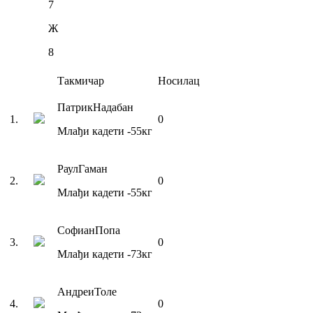
7
Ж
8
Такмичар
Носилац
Патрик
Надабан
1
.
0
Млађи кадети
-55
кг
Раул
Гаман
2
.
0
Млађи кадети
-55
кг
Софиан
Попа
3
.
0
Млађи кадети
-73
кг
Андреи
Толе
4
.
0