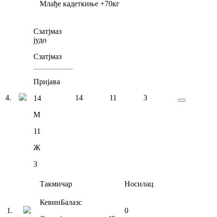
Млађе кадеткиње
+70
кг
Сзатјмаз
јудо
Сзатјмаз
Пријава
4
.
14
11
3
14
М
11
Ж
3
Такмичар
Носилац
Кевин
Балазс
1
.
0