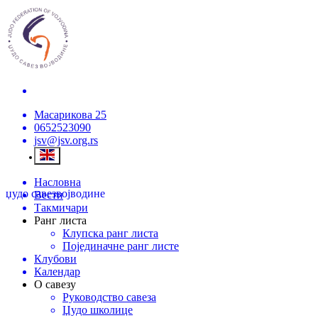
Масарикова 25
0652523090
jsv@jsv.org.rs
Насловна
џудо савез
војводине
Вести
Такмичари
Ранг листа
Клупска ранг листа
Појединачне ранг листе
Клубови
Календар
О савезу
Руководство савеза
Џудо школице