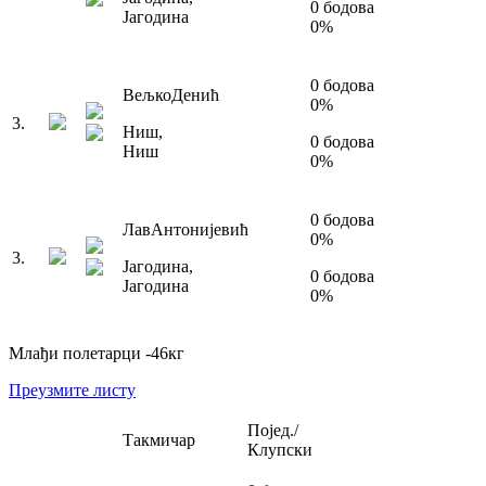
0
бодова
Јагодина
0
%
0
бодова
Вељко
Денић
0
%
3
.
Ниш
,
0
бодова
Ниш
0
%
0
бодова
Лав
Антонијевић
0
%
3
.
Јагодина
,
0
бодова
Јагодина
0
%
Млађи полетарци
-46
кг
Преузмите листу
Појед./
Такмичар
Клупски