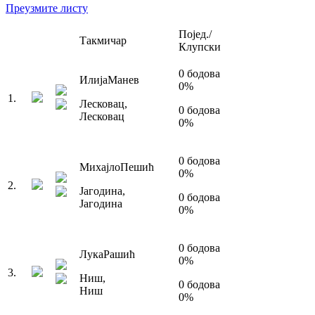
Преузмите листу
Појед./
Такмичар
Клупски
0
бодова
Илија
Манев
0
%
1
.
Лесковац
,
0
бодова
Лесковац
0
%
0
бодова
Михајло
Пешић
0
%
2
.
Јагодина
,
0
бодова
Јагодина
0
%
0
бодова
Лука
Рашић
0
%
3
.
Ниш
,
0
бодова
Ниш
0
%