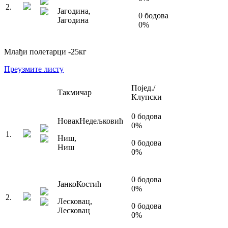
2
.
Јагодина
,
0
бодова
Јагодина
0
%
Млађи полетарци
-25
кг
Преузмите листу
Појед./
Такмичар
Клупски
0
бодова
Новак
Недељковић
0
%
1
.
Ниш
,
0
бодова
Ниш
0
%
0
бодова
Јанко
Костић
0
%
2
.
Лесковац
,
0
бодова
Лесковац
0
%