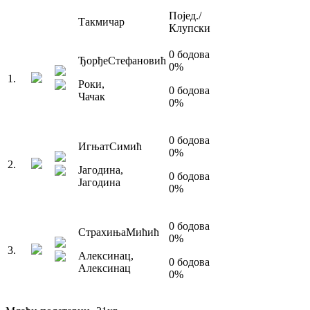
Појед./
Такмичар
Клупски
0
бодова
Ђорђе
Стефановић
0
%
1
.
Роки
,
0
бодова
Чачак
0
%
0
бодова
Игњат
Симић
0
%
2
.
Јагодина
,
0
бодова
Јагодина
0
%
0
бодова
Страхиња
Мићић
0
%
3
.
Алексинац
,
0
бодова
Алексинац
0
%