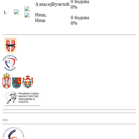
0
бодова
Алексеј
Вучетић
0
%
1
.
Ниш
,
0
бодова
Ниш
0
%