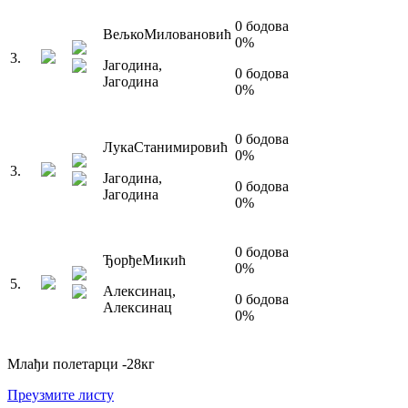
0
бодова
Вељко
Миловановић
0
%
3
.
Јагодина
,
0
бодова
Јагодина
0
%
0
бодова
Лука
Станимировић
0
%
3
.
Јагодина
,
0
бодова
Јагодина
0
%
0
бодова
Ђорђе
Микић
0
%
5
.
Алексинац
,
0
бодова
Алексинац
0
%
Млађи полетарци
-28
кг
Преузмите листу