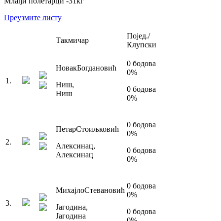
Млађи полетарци
-31
кг
Преузмите листу
Појед./
Такмичар
Клупски
0
бодова
Новак
Богдановић
0
%
1
.
Ниш
,
0
бодова
Ниш
0
%
0
бодова
Петар
Стоиљковић
0
%
2
.
Алексинац
,
0
бодова
Алексинац
0
%
0
бодова
Михајло
Стевановић
0
%
3
.
Јагодина
,
0
бодова
Јагодина
0
%