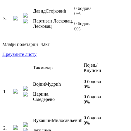
0
бодова
Давид
Стојковић
0
%
3
.
Партизан Лесковац
,
0
бодова
Лесковац
0
%
Млађи полетарци
-42
кг
Преузмите листу
Појед./
Такмичар
Клупски
0
бодова
Војин
Мудрић
0
%
1
.
Царина
,
0
бодова
Смедерево
0
%
0
бодова
Вукашин
Милосављевић
0
%
2
.
Јагодина
,