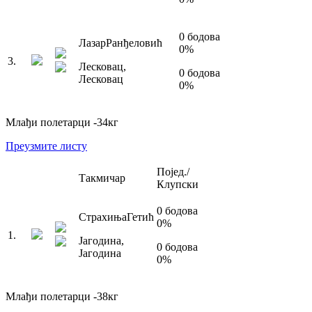
0
бодова
Лазар
Ранђеловић
0
%
3
.
Лесковац
,
0
бодова
Лесковац
0
%
Млађи полетарци
-34
кг
Преузмите листу
Појед./
Такмичар
Клупски
0
бодова
Страхиња
Гетић
0
%
1
.
Јагодина
,
0
бодова
Јагодина
0
%
Млађи полетарци
-38
кг