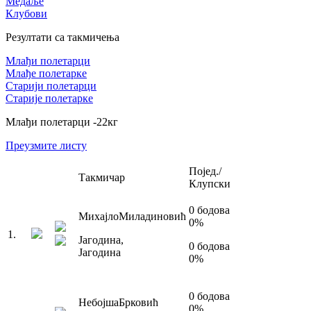
Медаље
Клубови
Резултати са такмичења
Млађи полетарци
Млађе полетарке
Старији полетарци
Старије полетарке
Млађи полетарци
-22
кг
Преузмите листу
Појед./
Такмичар
Клупски
0
бодова
Михајло
Миладиновић
0
%
1
.
Јагодина
,
0
бодова
Јагодина
0
%
0
бодова
Небојша
Брковић
0
%