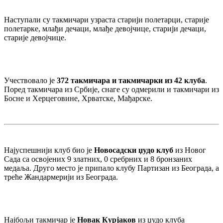
Наступали су такмичари узраста старији полетарци, старије
полетарке, млађи дечаци, млађе девојчице, старији дечаци,
старије девојчице.
Учествовало је
372 такмичара и такмичарки из 42 клуба
.
Поред такмичара из Србије, снаге су одмерили и такмичари из
Босне и Херцеговине, Хрватске, Мађарске.
Најуспешнији клуб био је
Новосадски џудо клуб
из Новог
Сада са освојених 9 златних, 0 сребрних и 8 бронзаних
медаља. Друго место је припало клубу Партизан из Београда, а
треће Жандармерији из Београда.
Најбољи такмичар је
Новак Курјаков
из џудо клуба