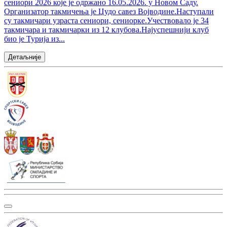
сениори 2026 које је одржано 16.05.2026. у Новом Саду.
Организатор такмичења је Џудо савез Војводине.Наступали
су такмичари узраста сениори, сениорке.Учествовало је 34
такмичара и такмичарки из 12 клубова.Најуспешнији клуб
био је Турија из...
Детаљније