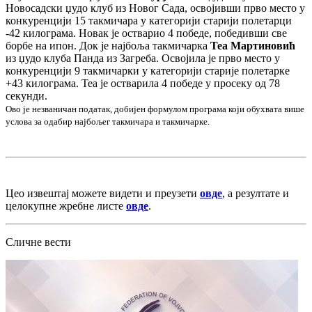
Новосадски џудо клуб из Новог Сада, освојивши прво место у
конкуренцији 15 такмичара у категорији старији полетарци
-42 килограма. Новак је остварио 4 победе, победивши све
борбе на ипон. Док је најбоља такмичарка
Теа Мартиновић
из џудо клуба Панда из Загреба. Освојила је прво место у
конкуренцији 9 такмичарки у категорији старије полетарке
+43 килограма. Теа је остварила 4 победе у просеку од 78
секунди.
Ово је незваничан податак, добијен формулом програма који обухвата више
услова за одабир најбољег такмичара и такмичарке.
Цео извештај можете видети и преузети
овде
, а резултате и
целокупне жребне листе
овде
.
Сличне вести