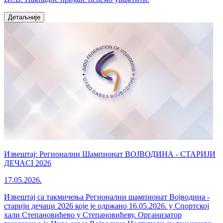
Детаљније
Извештај: Регионални Шампионат ВОЈВОДИНА - СТАРИЈИ
ДЕЧАCI 2026
17.05.2026.
Извештај са такмичења Регионални шампионат Војводина -
старији дечаци 2026 које је одржано 16.05.2026. у Спортској
хали Степановићево у Степановићеву. Организатор