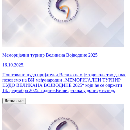
Меморијални турнир Великана Војводине 2025
16.10.2025.
Поштовани џудо пријатељи,Велико нам је задовољство да вас
позовемо на ВИ међународни „МЕМОРИЈАЛНИ ТУРНИР
ЏУДО ВЕЛИКАНА ВОЈВОДИНЕ 2025“ који ће се одржати
14. децембра 2025. године.Више детаља у допису испод.
Детаљније