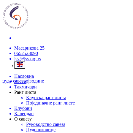
Масарикова 25
0652523090
jsv@jsv.org.rs
Насловна
џудо савез
војводине
Вести
Такмичари
Ранг листа
Клупска ранг листа
Појединачне ранг листе
Клубови
Календар
О савезу
Руководство савеза
Џудо школице