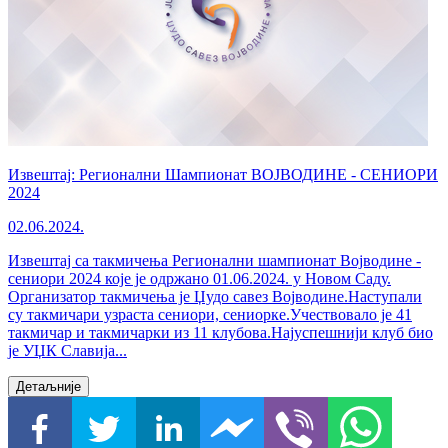
Извештај: Регионални Шампионат ВОЈВОДИНЕ - СЕНИОРИ
2024
02.06.2024.
Извештај са такмичења Регионални шампионат Војводине -
сениори 2024 које је одржано 01.06.2024. у Новом Саду.
Организатор такмичења је Џудо савез Војводине.Наступали
су такмичари узраста сениори, сениорке.Учествовало је 41
такмичар и такмичарки из 11 клубова.Најуспешнији клуб био
је УЏК Славија...
Детаљније