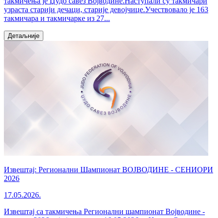
такмичења је Џудо савез Војводине.Наступали су такмичари
узраста старији дечаци, старије девојчице.Учествовало је 163
такмичара и такмичарке из 27...
Детаљније
Извештај: Регионални Шампионат ВОЈВОДИНЕ - СЕНИОРИ
2026
17.05.2026.
Извештај са такмичења Регионални шампионат Војводине -