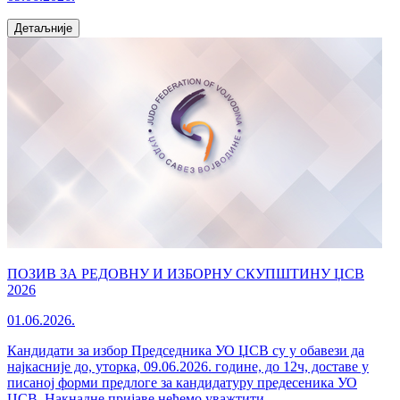
Детаљније
ПОЗИВ ЗА РЕДОВНУ И ИЗБОРНУ СКУПШТИНУ ЏСВ
2026
01.06.2026.
Кандидати за избор Председника УО ЏСВ су у обавези да
најкасније до, уторка, 09.06.2026. године, до 12ч, доставе у
писаној форми предлоге за кандидатуру предесеника УО
ЏСВ. Накнадне пријаве нећемо уважтити.