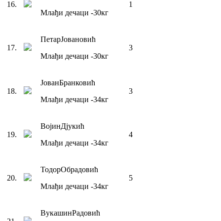
16
.
1
Млађи дечаци
-30
кг
Петар
Јовановић
17
.
3
Млађи дечаци
-30
кг
Јован
Бранковић
18
.
3
Млађи дечаци
-34
кг
Војин
Дјукић
19
.
4
Млађи дечаци
-34
кг
Тодор
Обрадовић
20
.
5
Млађи дечаци
-34
кг
Вукашин
Радовић