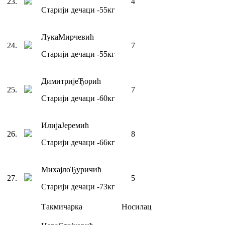
23
.
4
Старији дечаци
-55
кг
Лука
Мирчевић
24
.
7
Старији дечаци
-55
кг
Димитрије
Ђорић
25
.
7
Старији дечаци
-60
кг
Илија
Јеремић
26
.
8
Старији дечаци
-66
кг
Михајло
Ђуричић
27
.
5
Старији дечаци
-73
кг
Такмичарка
Носилац