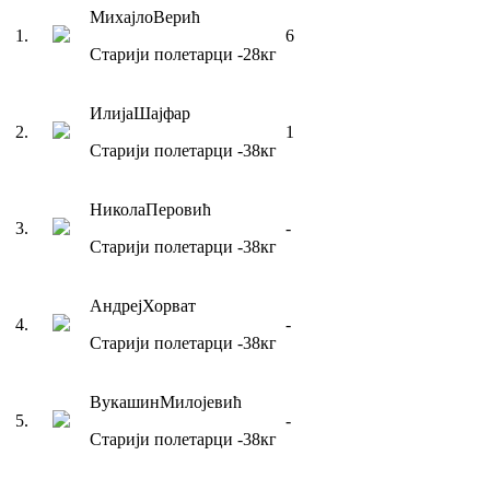
Михајло
Верић
1
.
6
Старији полетарци
-28
кг
Илија
Шајфар
2
.
1
Старији полетарци
-38
кг
Никола
Перовић
3
.
-
Старији полетарци
-38
кг
Андреј
Хорват
4
.
-
Старији полетарци
-38
кг
Вукашин
Милојевић
5
.
-
Старији полетарци
-38
кг