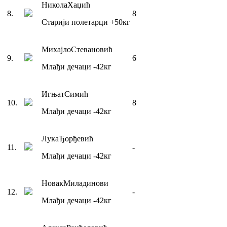
Никола
Хаџић
8
.
8
Старији полетарци
+50
кг
Михајло
Стевановић
9
.
6
Млађи дечаци
-42
кг
Игњат
Симић
10
.
8
Млађи дечаци
-42
кг
Лука
Ђорђевић
11
.
-
Млађи дечаци
-42
кг
Новак
Миладинови
12
.
-
Млађи дечаци
-42
кг