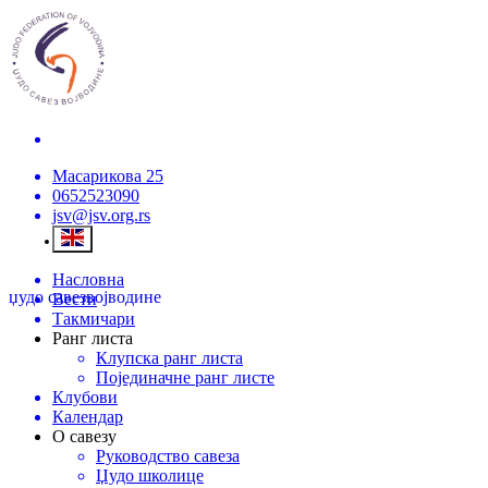
Масарикова 25
0652523090
jsv@jsv.org.rs
Насловна
џудо савез
војводине
Вести
Такмичари
Ранг листа
Клупска ранг листа
Појединачне ранг листе
Клубови
Календар
О савезу
Руководство савеза
Џудо школице