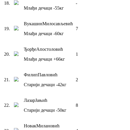
18
.
-
Млађи дечаци
-55
кг
Вукашин
Милосављевић
19
.
7
Млађи дечаци
-60
кг
Ђорђе
Апостоловић
20
.
1
Млађи дечаци
+66
кг
Филип
Павловић
21
.
2
Старији дечаци
-42
кг
Лазар
Јањић
22
.
8
Старији дечаци
-50
кг
Новак
Милановић