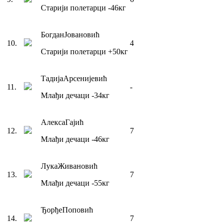
Старији полетарци
-46
кг
Богдан
Јовановић
10
.
4
Старији полетарци
+50
кг
Тадија
Арсенијевић
11
.
-
Млађи дечаци
-34
кг
Алекса
Гајић
12
.
7
Млађи дечаци
-46
кг
Лука
Живановић
13
.
7
Млађи дечаци
-55
кг
Ђорђе
Поповић
14
.
7