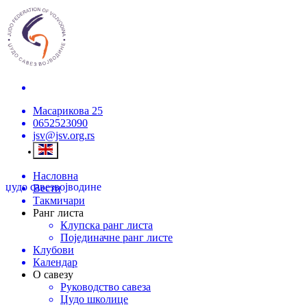
Масарикова 25
0652523090
jsv@jsv.org.rs
Насловна
џудо савез
војводине
Вести
Такмичари
Ранг листа
Клупска ранг листа
Појединачне ранг листе
Клубови
Календар
О савезу
Руководство савеза
Џудо школице