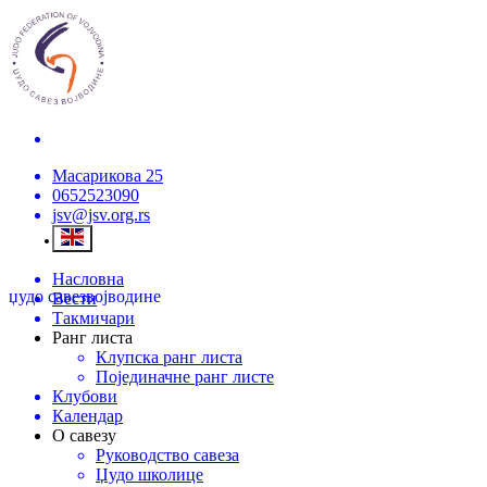
Масарикова 25
0652523090
jsv@jsv.org.rs
Насловна
џудо савез
војводине
Вести
Такмичари
Ранг листа
Клупска ранг листа
Појединачне ранг листе
Клубови
Календар
О савезу
Руководство савеза
Џудо школице