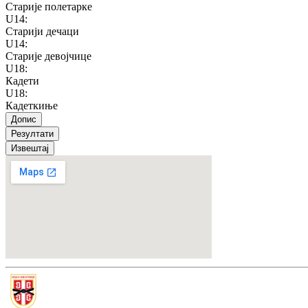
Старије полетарке
U14
:
Старији дечаци
U14
:
Старије девојчице
U18
:
Кадети
U18
:
Кадеткиње
Допис
Резултати
Извештај