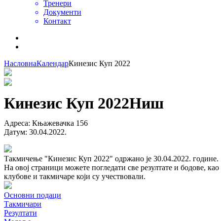
Тренери
Документи
Контакт
Насловна
Календар
Кинезис Куп 2022
Кинезис Куп 2022
Ниш
Адреса
:
Књажевачка 156
Датум
:
30.04.2022.
Такмичење "Кинезис Куп 2022" одржано је 30.04.2022. године.
На овој страници можете погледати све резултате и бодове, као
клубове и такмичаре који су учествовали.
Основни подаци
Такмичари
Резултати