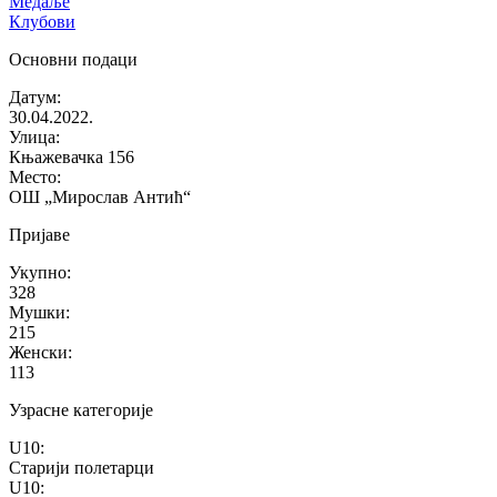
Медаље
Клубови
Основни подаци
Датум
:
30.04.2022.
Улица
:
Књажевачка 156
Место
:
ОШ „Мирослав Антић“
Пријаве
Укупно
:
328
Мушки
:
215
Женски
:
113
Узрасне категорије
U10
:
Старији полетарци
U10
: