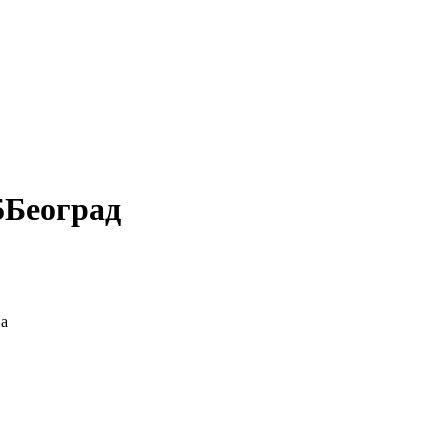
5
Београд
На