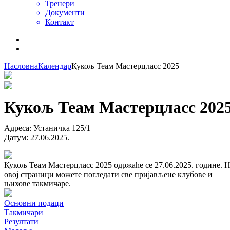
Тренери
Документи
Контакт
Насловна
Календар
Кукољ Теам Мастерцласс 2025
Кукољ Теам Мастерцласс 202
Адреса
:
Устаничка 125/1
Датум
:
27.06.2025.
Кукољ Теам Мастерцласс 2025 одржаће се 27.06.2025. године. 
овој страници можете погледати све пријављене клубове и
њихове такмичаре.
Основни подаци
Такмичари
Резултати