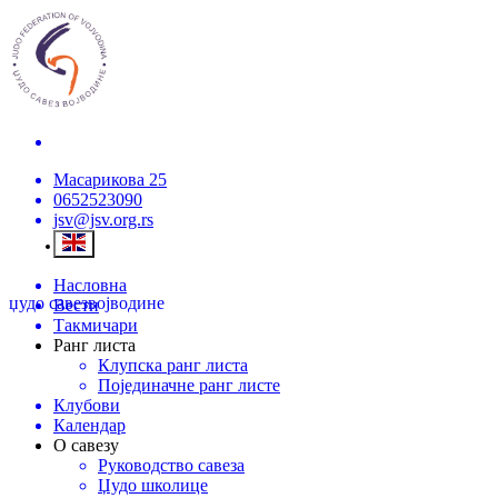
Масарикова 25
0652523090
jsv@jsv.org.rs
Насловна
џудо савез
војводине
Вести
Такмичари
Ранг листа
Клупска ранг листа
Појединачне ранг листе
Клубови
Календар
О савезу
Руководство савеза
Џудо школице