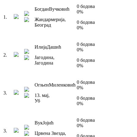
0
бодова
Богдан
Вучковић
0
%
1
.
Жандармерија
,
0
бодова
Београд
0
%
0
бодова
Илија
Дашић
0
%
2
.
Јагодина
,
0
бодова
Јагодина
0
%
0
бодова
Огњен
Миленковић
0
%
3
.
13. мај
,
0
бодова
Уб
0
%
0
бодова
Вук
Јојић
0
%
3
.
Црвена Звезда
,
0
бодова