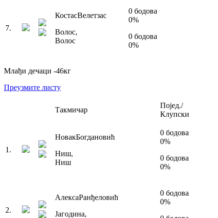
0
бодова
Костас
Велетзас
0
%
7
.
Волос
,
0
бодова
Волос
0
%
Млађи дечаци
-46
кг
Преузмите листу
Појед./
Такмичар
Клупски
0
бодова
Новак
Богдановић
0
%
1
.
Ниш
,
0
бодова
Ниш
0
%
0
бодова
Алекса
Ранђеловић
0
%
2
.
Јагодина
,