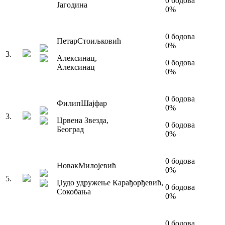
0
бодова
Јагодина
0
%
0
бодова
Петар
Стоиљковић
0
%
3
.
Алексинац
,
0
бодова
Алексинац
0
%
0
бодова
Филип
Шајфар
0
%
3
.
Црвена Звезда
,
0
бодова
Београд
0
%
0
бодова
Новак
Милојевић
0
%
5
.
Џудо удружење Карађорђевић
,
0
бодова
Сокобања
0
%
0
бодова