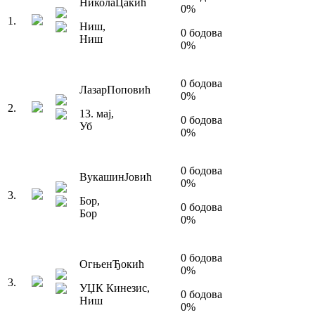
Никола
Цакић
0
%
1
.
Ниш
,
0
бодова
Ниш
0
%
0
бодова
Лазар
Поповић
0
%
2
.
13. мај
,
0
бодова
Уб
0
%
0
бодова
Вукашин
Јовић
0
%
3
.
Бор
,
0
бодова
Бор
0
%
0
бодова
Огњен
Ђокић
0
%
3
.
УЏК Кинезис
,
0
бодова
Ниш
0
%