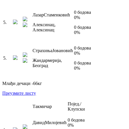
0
бодова
Лазар
Стаменковић
0
%
5
.
Алексинац
,
0
бодова
Алексинац
0
%
0
бодова
Страхиња
Јовановић
0
%
5
.
Жандармерија
,
0
бодова
Београд
0
%
Млађи дечаци
-66
кг
Преузмите листу
Појед./
Такмичар
Клупски
0
бодова
Давид
Милојевић
0
%