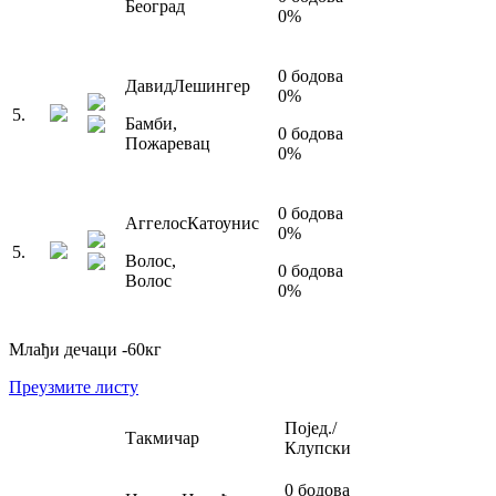
Београд
0
%
0
бодова
Давид
Лешингер
0
%
5
.
Бамби
,
0
бодова
Пожаревац
0
%
0
бодова
Аггелос
Катоунис
0
%
5
.
Волос
,
0
бодова
Волос
0
%
Млађи дечаци
-60
кг
Преузмите листу
Појед./
Такмичар
Клупски
0
бодова