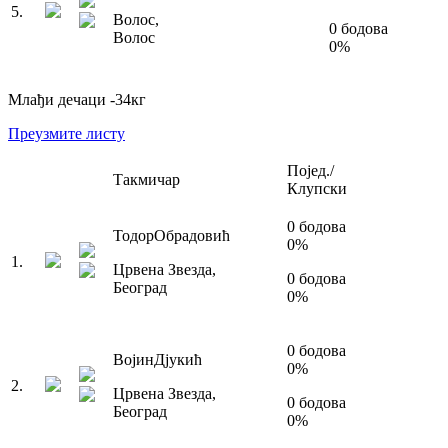
5
.
Волос
,
0
бодова
Волос
0
%
Млађи дечаци
-34
кг
Преузмите листу
Појед./
Такмичар
Клупски
0
бодова
Тодор
Обрадовић
0
%
1
.
Црвена Звезда
,
0
бодова
Београд
0
%
0
бодова
Војин
Дјукић
0
%
2
.
Црвена Звезда
,
0
бодова
Београд
0
%