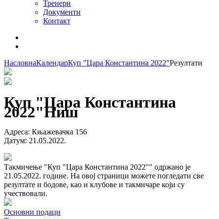
Тренери
Документи
Контакт
Насловна
Календар
Куп "Цара Константина 2022"
Резултати
Куп "Цара Константина
2022"
Ниш
Адреса
:
Књажевачка 156
Датум
:
21.05.2022.
Такмичење "Куп "Цара Константина 2022"" одржано је
21.05.2022. године. На овој страници можете погледати све
резултате и бодове, као и клубове и такмичаре који су
учествовали.
Основни подаци