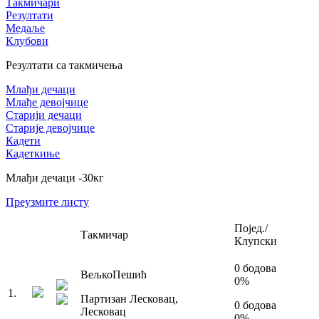
Такмичари
Резултати
Медаље
Клубови
Резултати са такмичења
Млађи дечаци
Млађе девојчице
Старији дечаци
Старије девојчице
Кадети
Кадеткиње
Млађи дечаци
-30
кг
Преузмите листу
Појед./
Такмичар
Клупски
0
бодова
Вељко
Пешић
0
%
1
.
Партизан Лесковац
,
0
бодова
Лесковац
0
%