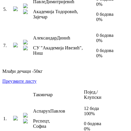
Павле
Димитријевић
0
%
5
.
Академија Тодоровић
,
0
бодова
Зајечар
0
%
0
бодова
Александар
Динић
0
%
7
.
СУ "Академија Ивезић"
,
0
бодова
Ниш
0
%
Млађи дечаци
-50
кг
Преузмите листу
Појед./
Такмичар
Клупски
12
бода
Аспарух
Павлов
100
%
1
.
Респецт
,
0
бодова
Софиа
0
%