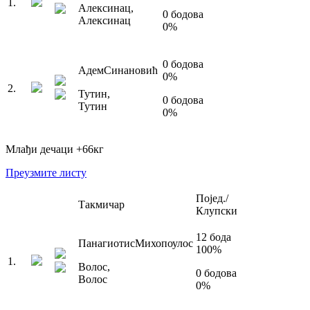
1
.
Алексинац
,
0
бодова
Алексинац
0
%
0
бодова
Адем
Синановић
0
%
2
.
Тутин
,
0
бодова
Тутин
0
%
Млађи дечаци
+66
кг
Преузмите листу
Појед./
Такмичар
Клупски
12
бода
Панагиотис
Михопоулос
100
%
1
.
Волос
,
0
бодова
Волос
0
%