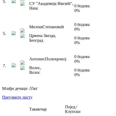
5
.
СУ "Академија Ивезић"
,
0
бодова
Ниш
0
%
0
бодова
Милош
Степановић
0
%
5
.
Црвена Звезда
,
0
бодова
Београд
0
%
0
бодова
Антонис
Полихроној
0
%
7
.
Волос
,
0
бодова
Волос
0
%
Млађи дечаци
-55
кг
Преузмите листу
Појед./
Такмичар
Клупски