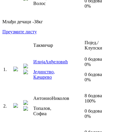
0
бодова
Волос
0
%
Млађи дечаци
-38
кг
Преузмите листу
Појед./
Такмичар
Клупски
0
бодова
Илија
Анђеловић
0
%
1
.
Јединство
,
0
бодова
Качарево
0
%
8
бодова
Антонио
Николов
100
%
2
.
Топалов
,
0
бодова
Софиа
0
%