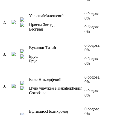
0
бодова
Угљеша
Милошевић
0
%
2
.
Црвена Звезда
,
0
бодова
Београд
0
%
0
бодова
Вукашин
Тачић
0
%
3
.
Брус
,
0
бодова
Брус
0
%
0
бодова
Вања
Никодијевић
0
%
3
.
Џудо удружење Карађорђевић
,
0
бодова
Сокобања
0
%
0
бодова
Ефтимиос
Полихроној
0
%