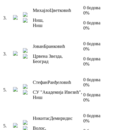
0
бодова
Михајло
Цветковић
0
%
3
.
Ниш
,
0
бодова
Ниш
0
%
0
бодова
Јован
Бранковић
0
%
3
.
Црвена Звезда
,
0
бодова
Београд
0
%
0
бодова
Стефан
Ранђеловић
0
%
5
.
СУ "Академија Ивезић"
,
0
бодова
Ниш
0
%
0
бодова
Никитас
Демиридис
0
%
5
.
Волос
,