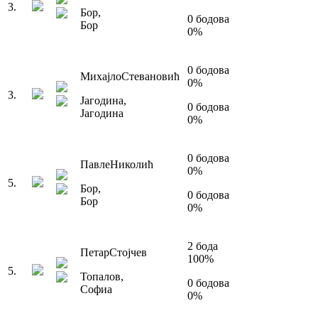
3
.
Бор
,
0
бодова
Бор
0
%
0
бодова
Михајло
Стевановић
0
%
3
.
Јагодина
,
0
бодова
Јагодина
0
%
0
бодова
Павле
Николић
0
%
5
.
Бор
,
0
бодова
Бор
0
%
2
бода
Петар
Стојчев
100
%
5
.
Топалов
,
0
бодова
Софиа
0
%