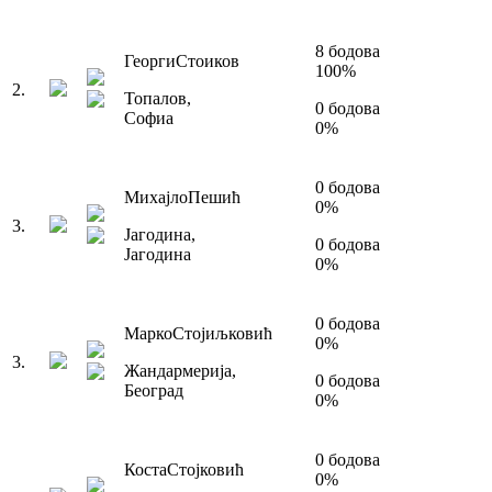
8
бодова
Георги
Стоиков
100
%
2
.
Топалов
,
0
бодова
Софиа
0
%
0
бодова
Михајло
Пешић
0
%
3
.
Јагодина
,
0
бодова
Јагодина
0
%
0
бодова
Марко
Стојиљковић
0
%
3
.
Жандармерија
,
0
бодова
Београд
0
%
0
бодова
Коста
Стојковић
0
%