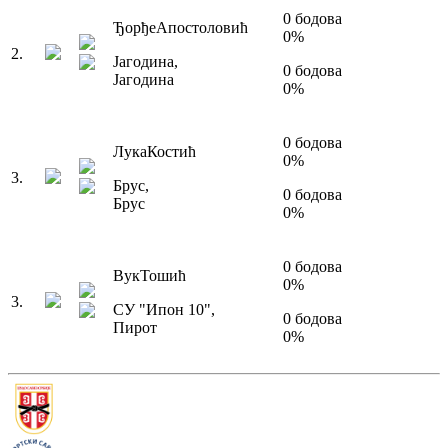
0
бодова
Ђорђе
Апостоловић
0
%
2
.
Јагодина
,
0
бодова
Јагодина
0
%
0
бодова
Лука
Костић
0
%
3
.
Брус
,
0
бодова
Брус
0
%
0
бодова
Вук
Тошић
0
%
3
.
СУ "Ипон 10"
,
0
бодова
Пирот
0
%