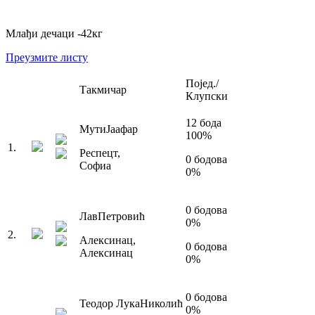
Млађи дечаци
-42
кг
Преузмите листу
Појед./
Такмичар
Клупски
12
бода
Мути
Јаафар
100
%
1
.
Респецт
,
0
бодова
Софиа
0
%
0
бодова
Лав
Петровић
0
%
2
.
Алексинац
,
0
бодова
Алексинац
0
%
0
бодова
Теодор Лука
Николић
0
%