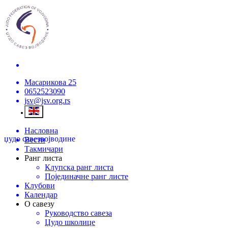
Масарикова 25
0652523090
jsv@jsv.org.rs
Насловна
џудо савез
војводине
Вести
Такмичари
Ранг листа
Клупска ранг листа
Појединачне ранг листе
Клубови
Календар
О савезу
Руководство савеза
Џудо школице