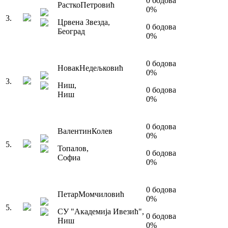
0
бодова
Растко
Петровић
0
%
3
.
Црвена Звезда
,
0
бодова
Београд
0
%
0
бодова
Новак
Недељковић
0
%
3
.
Ниш
,
0
бодова
Ниш
0
%
0
бодова
Валентин
Колев
0
%
5
.
Топалов
,
0
бодова
Софиа
0
%
0
бодова
Петар
Момчиловић
0
%
5
.
СУ "Академија Ивезић"
,
0
бодова
Ниш
0
%