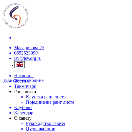
Масарикова 25
0652523090
jsv@jsv.org.rs
Насловна
џудо савез
војводине
Вести
Такмичари
Ранг листа
Клупска ранг листа
Појединачне ранг листе
Клубови
Календар
О савезу
Руководство савеза
Џудо школице