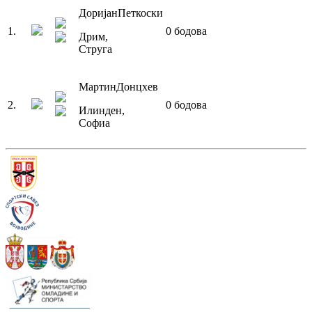
Доријан
Петкоски
1
.
0
бодова
Дрим
,
Струга
Мартин
Донцхев
2
.
0
бодова
Илинден
,
Софиа