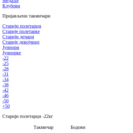
Медаље
Клубови
Пријављени такмичари
Старији полетарци
Старије полетарке
Старији дечаци
Старије девојчице
Јуниори
Јуниорке
-22
-25
-28
-31
-34
-38
-42
-46
-50
+50
Старији полетарци
-22
кг
Такмичар
Бодови