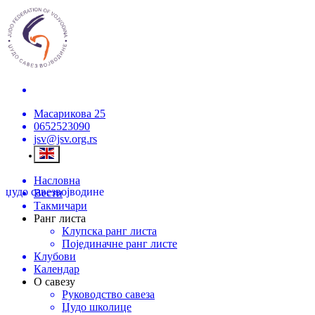
Масарикова 25
0652523090
jsv@jsv.org.rs
Насловна
џудо савез
војводине
Вести
Такмичари
Ранг листа
Клупска ранг листа
Појединачне ранг листе
Клубови
Календар
О савезу
Руководство савеза
Џудо школице