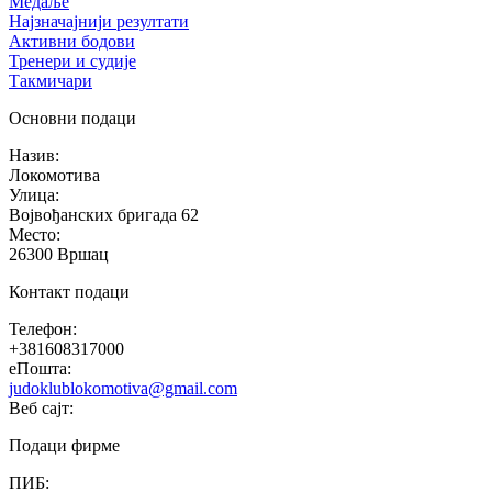
Медаље
Најзначајнији резултати
Активни бодови
Тренери и судије
Такмичари
Основни подаци
Назив
:
Локомотива
Улица
:
Војвођанских бригада 62
Место
:
26300
Вршац
Контакт подаци
Телефон
:
+381608317000
еПошта
:
judoklublokomotiva@gmail.com
Веб сајт
:
Подаци фирме
ПИБ
: