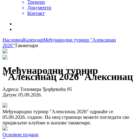
Тренери
Документи
Контакт
Насловна
Календар
Међународни турнир "Алексинац
2026"
Такмичари
Међународни турнир
"Алексинац 2026"
Алексинац
Адреса
:
Тихомира Ђорђевића 95
Датум
:
05.09.2026.
Међународни турнир "Алексинац 2026" одржаће се
05.09.2026. године. На овој страници можете погледати све
пријављене клубове и њихове такмичаре.
Основни подаци