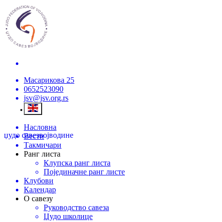
Масарикова 25
0652523090
jsv@jsv.org.rs
Насловна
џудо савез
војводине
Вести
Такмичари
Ранг листа
Клупска ранг листа
Појединачне ранг листе
Клубови
Календар
О савезу
Руководство савеза
Џудо школице