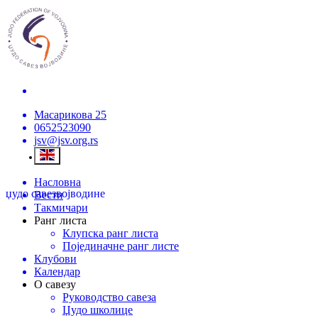
Масарикова 25
0652523090
jsv@jsv.org.rs
Насловна
џудо савез
војводине
Вести
Такмичари
Ранг листа
Клупска ранг листа
Појединачне ранг листе
Клубови
Календар
О савезу
Руководство савеза
Џудо школице