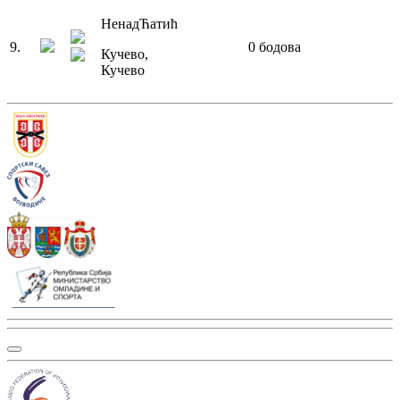
Ненад
Ћатић
9
.
0
бодова
Кучево
,
Кучево