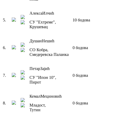
Алекса
Илчић
5
.
10
бодова
СУ "Еxтреме"
,
Крушевац
Душан
Нешић
6
.
0
бодова
СО Кобра
,
Смедеревска Паланка
Петар
Зајић
7
.
0
бодова
СУ "Ипон 10"
,
Пирот
Кемал
Мециновић
8
.
0
бодова
Младост
,
Тутин