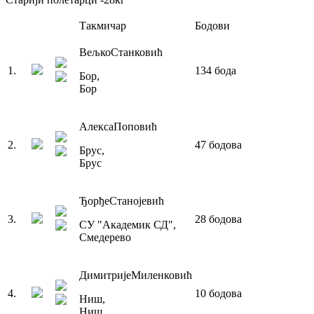
Такмичар
Бодови
Вељко
Станковић
1
.
134
бода
Бор
,
Бор
Алекса
Поповић
2
.
47
бодова
Брус
,
Брус
Ђорђе
Станојевић
3
.
28
бодова
СУ "Академик СД"
,
Смедерево
Димитрије
Миленковић
4
.
10
бодова
Ниш
,
Ниш