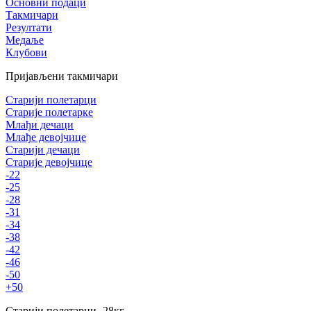
Основни подаци
Такмичари
Резултати
Медаље
Клубови
Пријављени такмичари
Старији полетарци
Старије полетарке
Млађи дечаци
Млађе девојчице
Старији дечаци
Старије девојчице
-22
-25
-28
-31
-34
-38
-42
-46
-50
+50
Старији полетарци
-28
кг