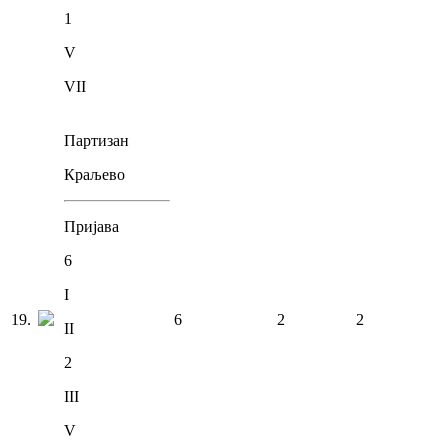
1
V
VII
Партизан
Краљево
Пријава
6
I
19
.
6
2
2
II
2
III
V