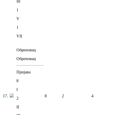
III
1
V
1
VII
Обреновац
Обреновац
Пријава
8
I
17
.
8
2
4
2
II