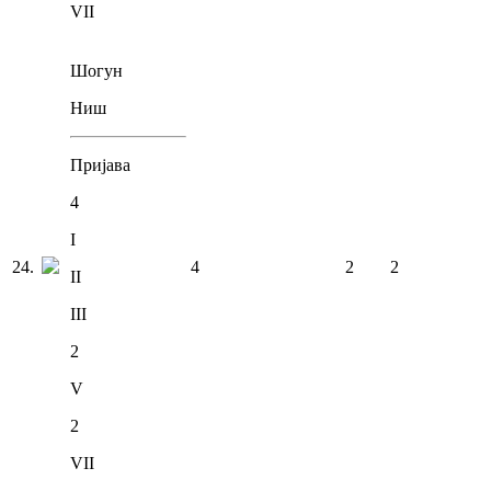
VII
Шогун
Ниш
Пријава
4
I
24
.
4
2
2
II
III
2
V
2
VII