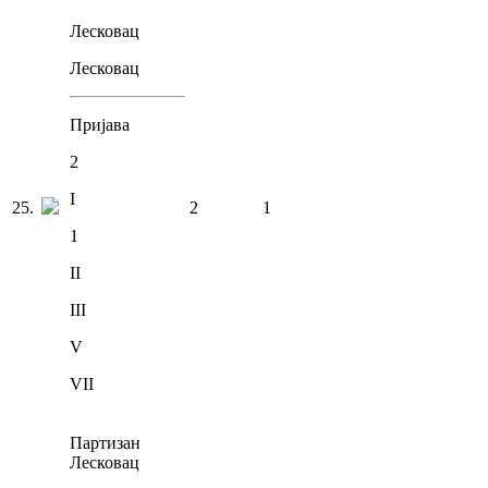
Лесковац
Лесковац
Пријава
2
I
25
.
2
1
1
II
III
V
VII
Партизан
Лесковац