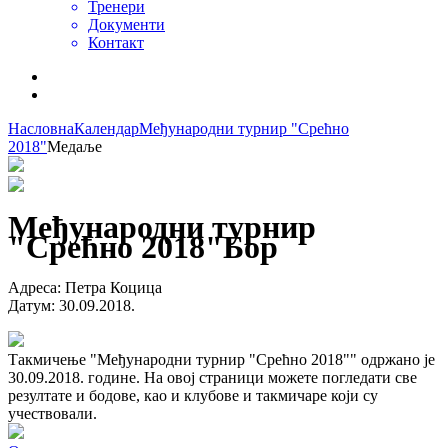
Тренери
Документи
Контакт
Насловна
Календар
Међународни турнир "Срећно
2018"
Медаље
Међународни турнир
"Срећно 2018"
Бор
Адреса
:
Петра Коцица
Датум
:
30.09.2018.
Такмичење "Међународни турнир "Срећно 2018"" одржано је
30.09.2018. године. На овој страници можете погледати све
резултате и бодове, као и клубове и такмичаре који су
учествовали.