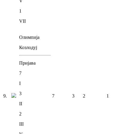
V
1
VII
Олимпија
Козлодуј
Пријава
7
I
3
9
.
7
3
2
1
II
2
III