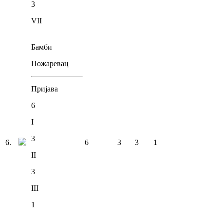
3
VII
Бамби
Пожаревац
Пријава
6
I
3
6
.
6
3
3
1
II
3
III
1