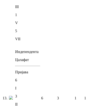
III
1
V
5
VII
Индепендента
Цалафат
Пријава
6
I
3
13
.
6
3
1
1
II