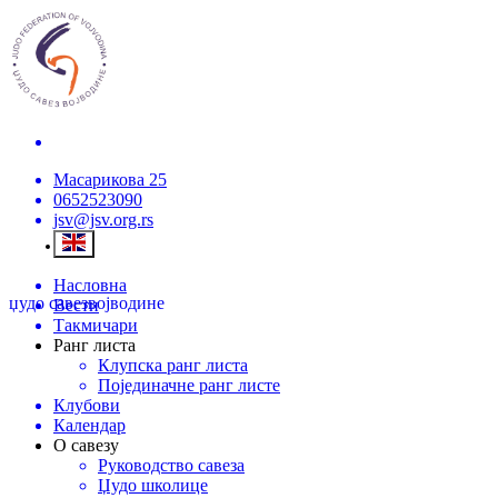
Масарикова 25
0652523090
jsv@jsv.org.rs
Насловна
џудо савез
војводине
Вести
Такмичари
Ранг листа
Клупска ранг листа
Појединачне ранг листе
Клубови
Календар
О савезу
Руководство савеза
Џудо школице