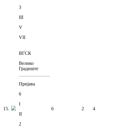
3
III
V
VII
ВГСК
Велико
Градиште
Пријава
6
I
15
.
6
2
4
II
2