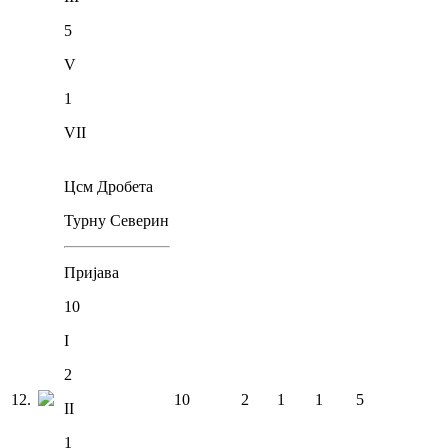
5
V
1
VII
Цсм Дробета
Турну Северин
Пријава
10
I
2
12
.
10
2
1
1
5
II
1