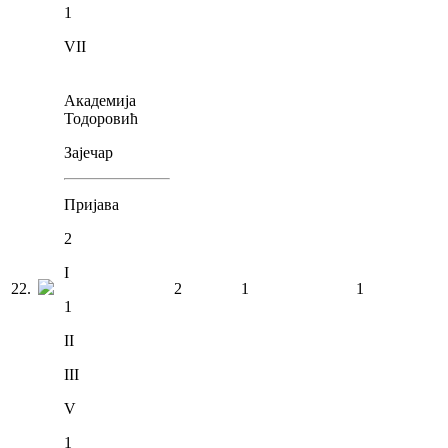
1
VII
Академија
Тодоровић
Зајечар
Пријава
2
I
22
.
2
1
1
1
II
III
V
1