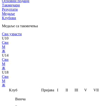
Основни подаци
Такмичари
Резултати
Медаље
Клубови
Медаље са такмичења
Сви узрасти
U10
Сви
М
Ж
U14
Сви
М
Ж
U18
Сви
М
Ж
Клуб
Пријава
I
II
III
V
VII
Винча