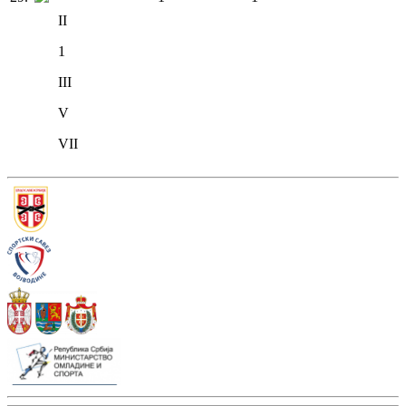
II
1
III
V
VII