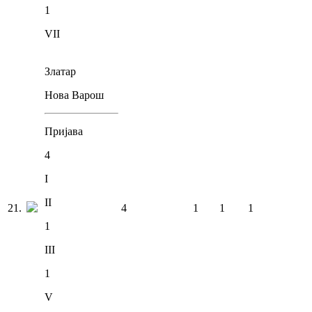
1
VII
Златар
Нова Варош
Пријава
4
I
II
21
.
4
1
1
1
1
III
1
V