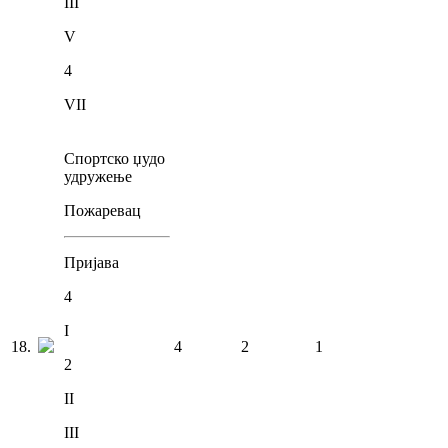
III
V
4
VII
Спортско џудо
удружење
Пожаревац
Пријава
4
I
18
.
4
2
1
2
II
III