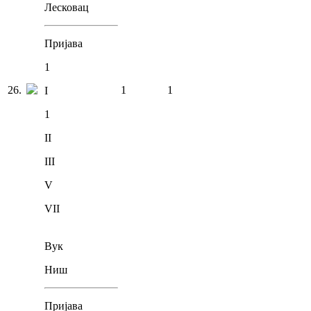
Лесковац
Пријава
1
26
.
1
1
I
1
II
III
V
VII
Вук
Ниш
Пријава