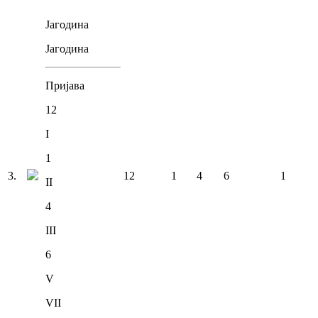
Јагодина
Јагодина
Пријава
12
I
1
3
.
12
1
4
6
1
II
4
III
6
V
VII