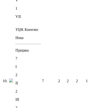
V
1
VII
УЏК Кинезис
Ниш
Пријава
7
I
2
10
.
7
2
2
2
1
II
2
III
2