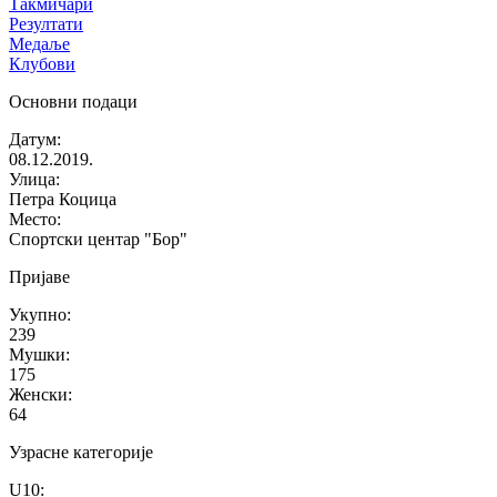
Такмичари
Резултати
Медаље
Клубови
Основни подаци
Датум
:
08.12.2019.
Улица
:
Петра Коцица
Место
:
Спортски центар "Бор"
Пријаве
Укупно
:
239
Мушки
:
175
Женски
:
64
Узрасне категорије
U10
: