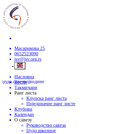
Масарикова 25
0652523090
jsv@jsv.org.rs
Насловна
џудо савез
војводине
Вести
Такмичари
Ранг листа
Клупска ранг листа
Појединачне ранг листе
Клубови
Календар
О савезу
Руководство савеза
Џудо школице