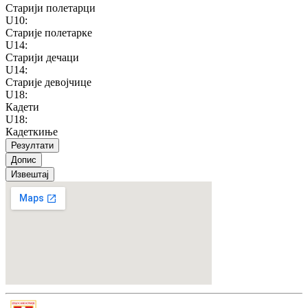
Старији полетарци
U10
:
Старије полетарке
U14
:
Старији дечаци
U14
:
Старије девојчице
U18
:
Кадети
U18
:
Кадеткиње
Резултати
Допис
Извештај