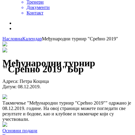
Тренери
Документи
Контакт
Насловна
Календар
Међународни турнир "Срећно 2019"
Међународни турнир
"Срећно 2019"
Бор
Адреса
:
Петра Коцица
Датум
:
08.12.2019.
Такмичење "Међународни турнир "Срећно 2019"" одржано је
08.12.2019. године. На овој страници можете погледати све
резултате и бодове, као и клубове и такмичаре који су
учествовали.
Основни подаци