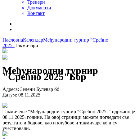
Тренери
Документи
Контакт
Насловна
Календар
Међународни турнир "Срећно
2025"
Такмичари
Међународни турнир
"Срећно 2025"
Бор
Адреса
:
Зелени Булевар бб
Датум
:
08.11.2025.
Такмичење "Међународни турнир "Срећно 2025"" одржано је
08.11.2025. године. На овој страници можете погледати све
резултате и бодове, као и клубове и такмичаре који су
учествовали.