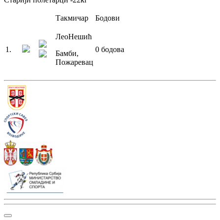
Такмичар
Бодови
Лео
Нешић
1
.
0
бодова
Бамби
,
Пожаревац