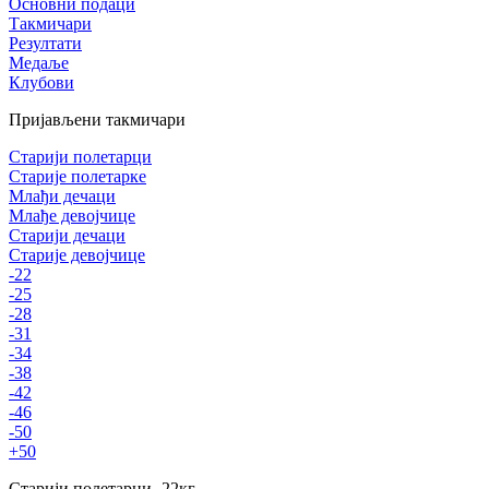
Основни подаци
Такмичари
Резултати
Медаље
Клубови
Пријављени такмичари
Старији полетарци
Старије полетарке
Млађи дечаци
Млађе девојчице
Старији дечаци
Старије девојчице
-22
-25
-28
-31
-34
-38
-42
-46
-50
+50
Старији полетарци
-22
кг