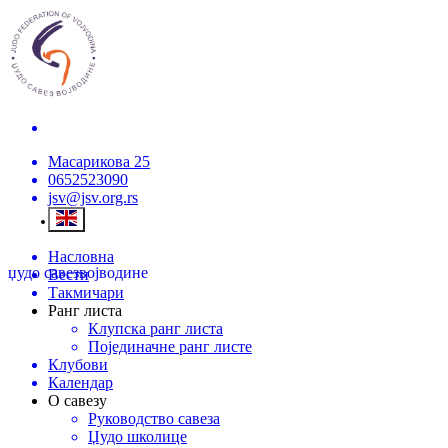
Масарикова 25
0652523090
jsv@jsv.org.rs
Насловна
џудо савез
војводине
Вести
Такмичари
Ранг листа
Клупска ранг листа
Појединачне ранг листе
Клубови
Календар
О савезу
Руководство савеза
Џудо школице