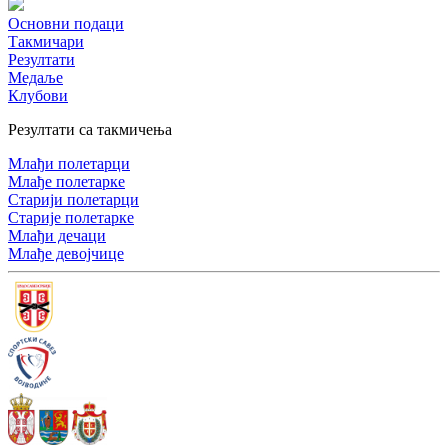
Основни подаци
Такмичари
Резултати
Медаље
Клубови
Резултати са такмичења
Млађи полетарци
Млађе полетарке
Старији полетарци
Старије полетарке
Млађи дечаци
Млађе девојчице