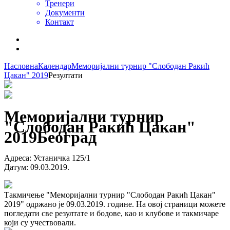
Тренери
Документи
Контакт
Насловна
Календар
Меморијални турнир "Слободан Ракић
Цакан" 2019
Резултати
Меморијални турнир
"Слободан Ракић Цакан"
2019
Београд
Адреса
:
Устаничка 125/1
Датум
:
09.03.2019.
Такмичење "Меморијални турнир "Слободан Ракић Цакан"
2019" одржано је 09.03.2019. године. На овој страници можете
погледати све резултате и бодове, као и клубове и такмичаре
који су учествовали.