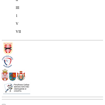
III
1
V
VII