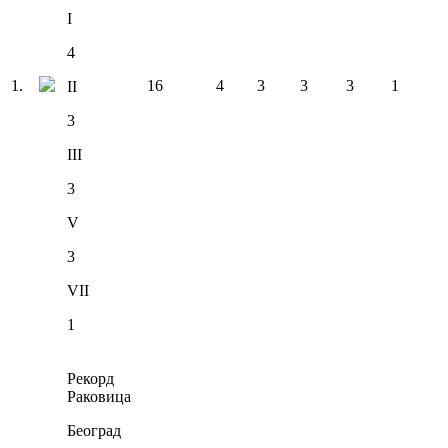
I
4
1
.
16
4
3
3
3
1
II
3
III
3
V
3
VII
1
Рекорд
Раковица
Београд