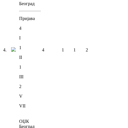
Београд
Пријава
4
I
1
4
.
4
1
1
2
II
1
III
2
V
VII
ОЏК
Београд