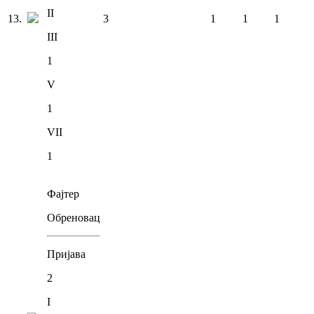
II
13
.
3
1
1
1
III
1
V
1
VII
1
Фајтер
Обреновац
Пријава
2
I