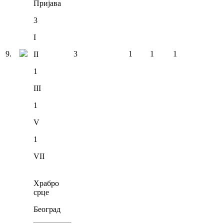
Пријава
3
I
9
.
3
1
1
1
II
1
III
1
V
1
VII
Храбро
срце
Београд