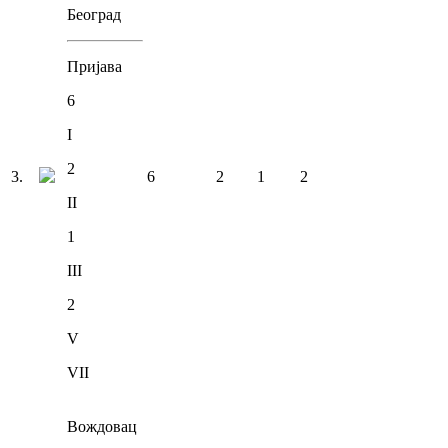
Београд
Пријава
6
I
2
3
.
6
2
1
2
II
1
III
2
V
VII
Вождовац