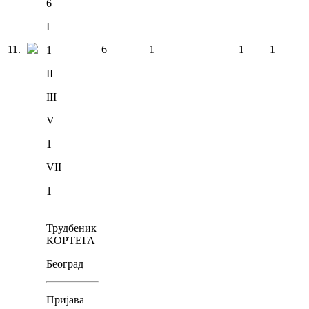
6
I
11
.
6
1
1
1
1
II
III
V
1
VII
1
Трудбеник
КОРТЕГА
Београд
Пријава