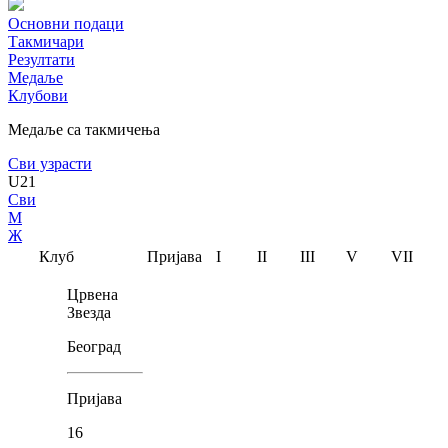
Основни подаци
Такмичари
Резултати
Медаље
Клубови
Медаље са такмичења
Сви узрасти
U21
Сви
М
Ж
Клуб
Пријава
I
II
III
V
VII
Црвена
Звезда
Београд
Пријава
16