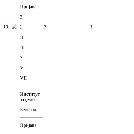
Пријава
3
10
.
3
3
I
II
III
3
V
VII
Институт
за џудо
Београд
Пријава