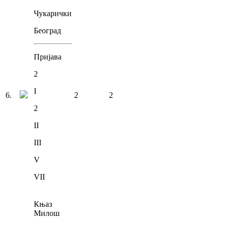
Чукарички
Београд
Пријава
2
I
6
.
2
2
2
II
III
V
VII
Књаз
Милош