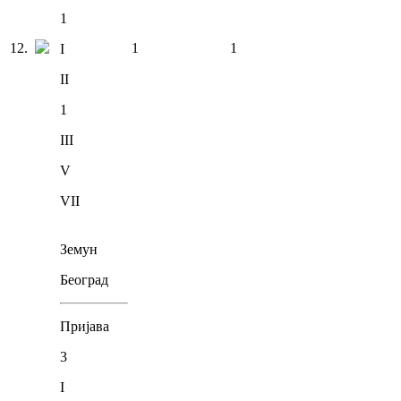
1
12
.
1
1
I
II
1
III
V
VII
Земун
Београд
Пријава
3
I