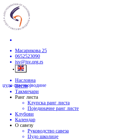
Масарикова 25
0652523090
jsv@jsv.org.rs
Насловна
џудо савез
војводине
Вести
Такмичари
Ранг листа
Клупска ранг листа
Појединачне ранг листе
Клубови
Календар
О савезу
Руководство савеза
Џудо школице