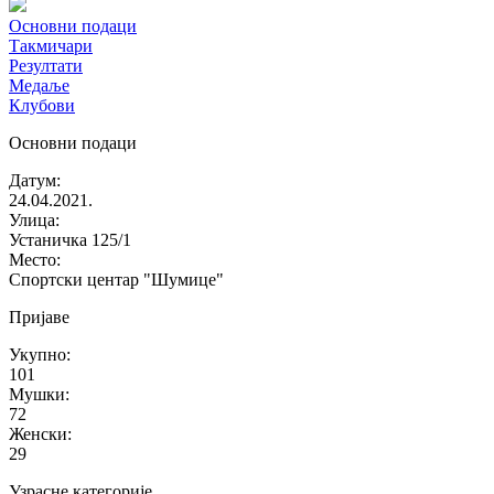
Основни подаци
Такмичари
Резултати
Медаље
Клубови
Основни подаци
Датум
:
24.04.2021.
Улица
:
Устаничка 125/1
Место
:
Спортски центар "Шумице"
Пријаве
Укупно
:
101
Мушки
:
72
Женски
:
29
Узрасне категорије