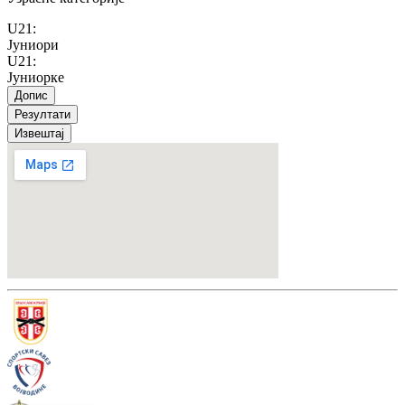
U21
:
Јуниори
U21
:
Јуниорке
Допис
Резултати
Извештај