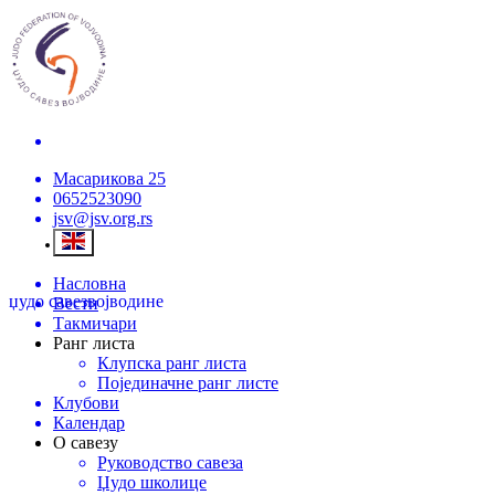
Масарикова 25
0652523090
jsv@jsv.org.rs
Насловна
џудо савез
војводине
Вести
Такмичари
Ранг листа
Клупска ранг листа
Појединачне ранг листе
Клубови
Календар
О савезу
Руководство савеза
Џудо школице