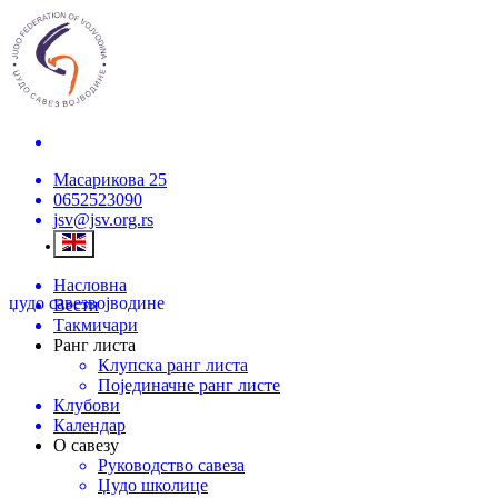
Масарикова 25
0652523090
jsv@jsv.org.rs
Насловна
џудо савез
војводине
Вести
Такмичари
Ранг листа
Клупска ранг листа
Појединачне ранг листе
Клубови
Календар
О савезу
Руководство савеза
Џудо школице