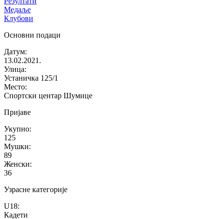
Резултати
Медаље
Клубови
Основни подаци
Датум
:
13.02.2021.
Улица
:
Устаничка 125/1
Место
:
Спортски центар Шумице
Пријаве
Укупно
:
125
Мушки
:
89
Женски
:
36
Узрасне категорије
U18
:
Кадети