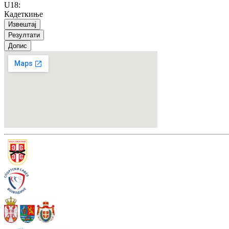
U18
:
Кадеткиње
Извештај
Резултати
Допис