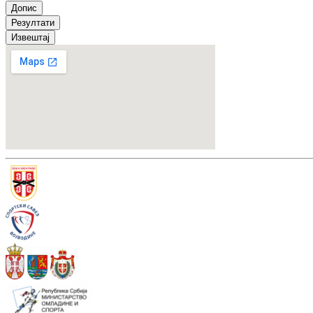
Допис
Резултати
Извештај