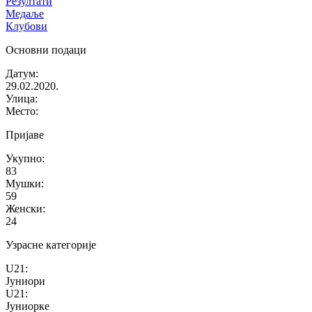
Резултати
Медаље
Клубови
Основни подаци
Датум
:
29.02.2020.
Улица
:
Место
:
Пријаве
Укупно
:
83
Мушки
:
59
Женски
:
24
Узрасне категорије
U21
:
Јуниори
U21
:
Јуниорке