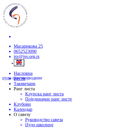
Масарикова 25
0652523090
jsv@jsv.org.rs
Насловна
џудо савез
војводине
Вести
Такмичари
Ранг листа
Клупска ранг листа
Појединачне ранг листе
Клубови
Календар
О савезу
Руководство савеза
Џудо школице