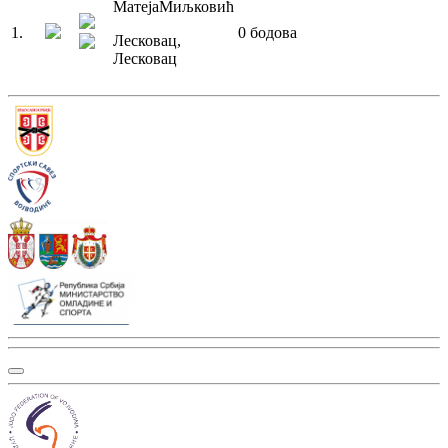
Матеја
Миљковић
1
.
0
бодова
Лесковац
,
Лесковац