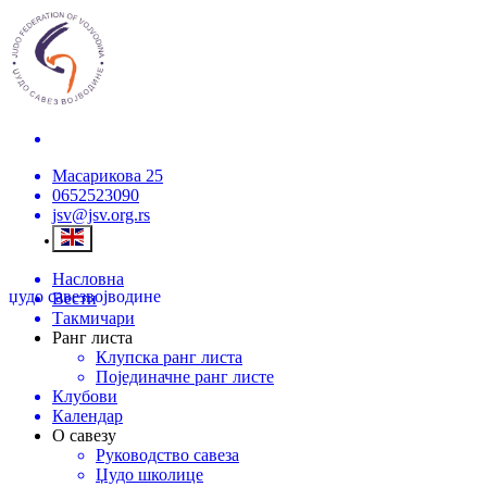
Масарикова 25
0652523090
jsv@jsv.org.rs
Насловна
џудо савез
војводине
Вести
Такмичари
Ранг листа
Клупска ранг листа
Појединачне ранг листе
Клубови
Календар
О савезу
Руководство савеза
Џудо школице