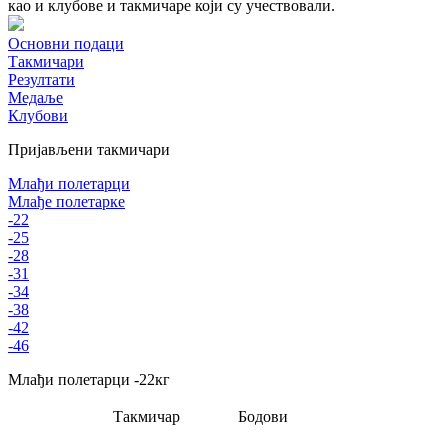
као и клубове и такмичаре који су учествовали.
Основни подаци
Такмичари
Резултати
Медаље
Клубови
Пријављени такмичари
Млађи полетарци
Млађе полетарке
-22
-25
-28
-31
-34
-38
-42
-46
Млађи полетарци
-22
кг
Такмичар
Бодови