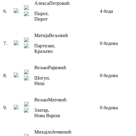
Алекса
Петровић
6
.
4
бода
Пирот
,
Пирот
Матија
Вељовић
7
.
0
бодова
Партизан
,
Краљево
Вељко
Рајковић
8
.
0
бодова
Шогун
,
Ниш
Вељко
Матовић
9
.
0
бодова
Златар
,
Нова Варош
Михајло
Јечменић