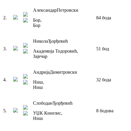
Александар
Петровски
2
.
84
бода
Бор
,
Бор
Никола
Ђорђевић
3
.
51
бод
Академија Тодоровић
,
Зајечар
Андрија
Димитровски
4
.
32
бода
Ниш
,
Ниш
Слободан
Ђорђевић
5
.
8
бодова
УЏК Кинезис
,
Ниш