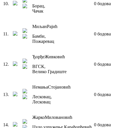
10
.
0
бодова
Борац
,
Чачак
Миљан
Рајић
11
.
0
бодова
Бамби
,
Пожаревац
Ђорђе
Живковић
12
.
0
бодова
ВГСК
,
Велико Градиште
Немања
Стојановић
13
.
0
бодова
Лесковац
,
Лесковац
Жарко
Миловановић
14
.
0
бодова
Џудо удружење Карађорђевић
,