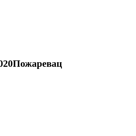
020
Пожаревац