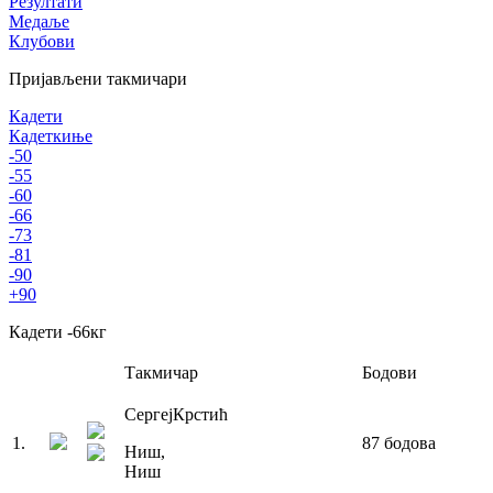
Резултати
Медаље
Клубови
Пријављени такмичари
Кадети
Кадеткиње
-50
-55
-60
-66
-73
-81
-90
+90
Кадети
-66
кг
Такмичар
Бодови
Сергеј
Крстић
1
.
87
бодова
Ниш
,
Ниш