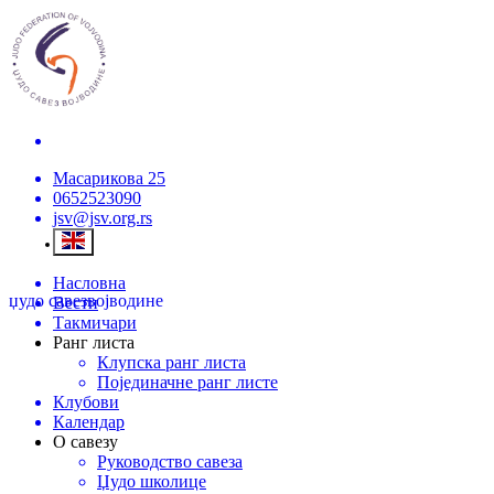
Масарикова 25
0652523090
jsv@jsv.org.rs
Насловна
џудо савез
војводине
Вести
Такмичари
Ранг листа
Клупска ранг листа
Појединачне ранг листе
Клубови
Календар
О савезу
Руководство савеза
Џудо школице