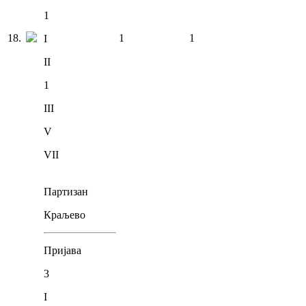
1
18
.
1
1
I
II
1
III
V
VII
Партизан
Краљево
Пријава
3
I