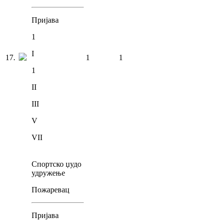
Пријава
1
I
17
.
1
1
1
II
III
V
VII
Спортско џудо
удружење
Пожаревац
Пријава