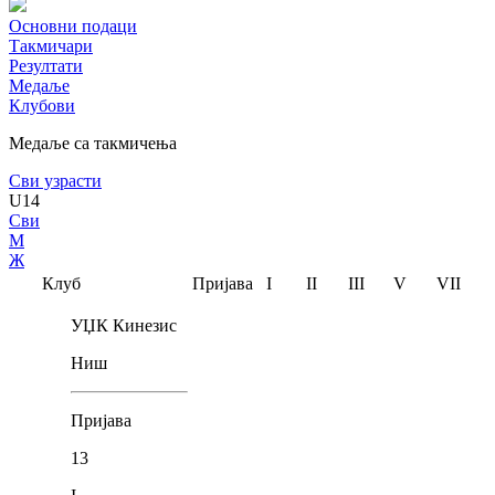
Основни подаци
Такмичари
Резултати
Медаље
Клубови
Медаље са такмичења
Сви узрасти
U14
Сви
М
Ж
Клуб
Пријава
I
II
III
V
VII
УЏК Кинезис
Ниш
Пријава
13