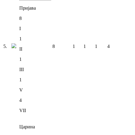
Пријава
8
I
1
5
.
8
1
1
1
4
II
1
III
1
V
4
VII
Царина