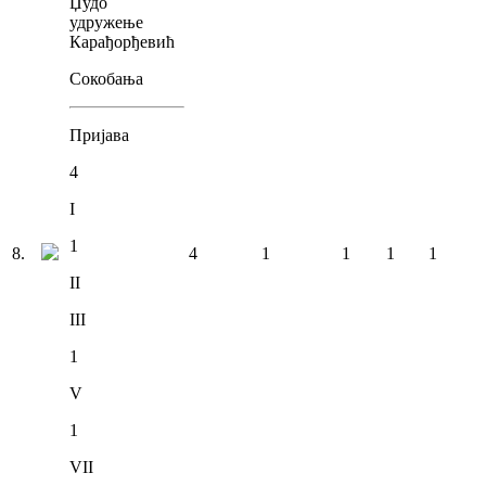
Џудо
удружење
Карађорђевић
Сокобања
Пријава
4
I
1
8
.
4
1
1
1
1
II
III
1
V
1
VII