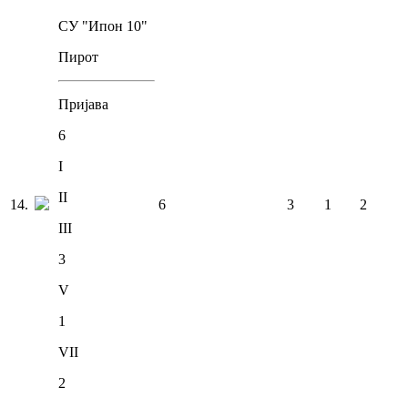
СУ "Ипон 10"
Пирот
Пријава
6
I
II
14
.
6
3
1
2
III
3
V
1
VII
2