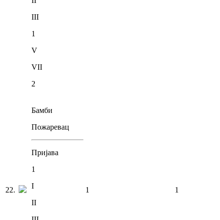
II
III
1
V
VII
2
Бамби
Пожаревац
Пријава
1
I
22
.
1
1
II
III