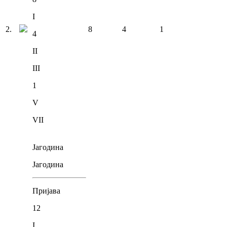
I
2
.
8
4
1
4
II
III
1
V
VII
Јагодина
Јагодина
Пријава
12
I