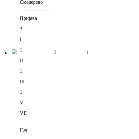
Смедерево
Пријава
3
I
1
6
.
3
1
1
1
II
1
III
1
V
VII
Гоч