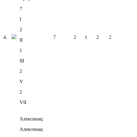
7
I
2
4
.
7
2
1
2
2
II
1
III
2
V
2
VII
Алексинац
Алексинац