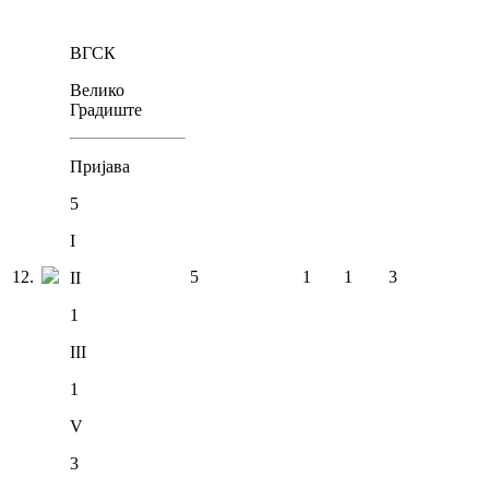
ВГСК
Велико
Градиште
Пријава
5
I
12
.
5
1
1
3
II
1
III
1
V
3