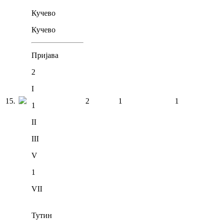
Кучево
Кучево
Пријава
2
I
15
.
2
1
1
1
II
III
V
1
VII
Тутин