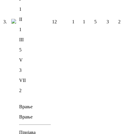
1
II
3
.
12
1
1
5
3
2
1
III
5
V
3
VII
2
Врање
Врање
Пријава