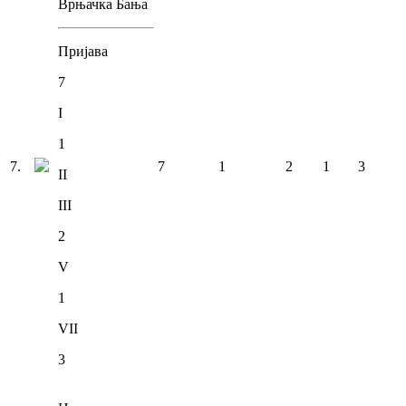
Врњачка Бања
Пријава
7
I
1
7
.
7
1
2
1
3
II
III
2
V
1
VII
3