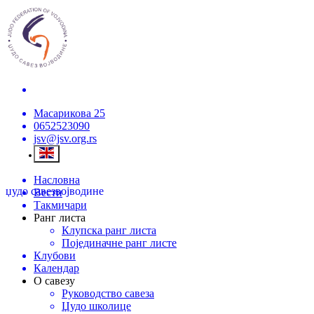
Масарикова 25
0652523090
jsv@jsv.org.rs
Насловна
џудо савез
војводине
Вести
Такмичари
Ранг листа
Клупска ранг листа
Појединачне ранг листе
Клубови
Календар
О савезу
Руководство савеза
Џудо школице