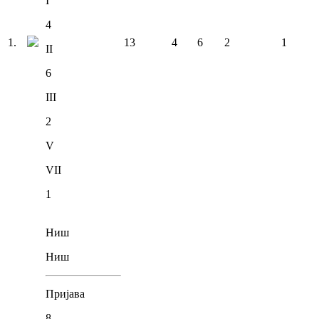
I
4
1
.
13
4
6
2
1
II
6
III
2
V
VII
1
Ниш
Ниш
Пријава
8