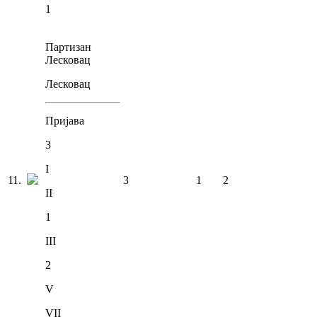
1
Партизан
Лесковац
Лесковац
Пријава
3
I
11
.
3
1
2
II
1
III
2
V
VII