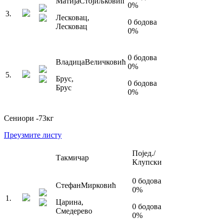
Матија
Стојиљковић
0
%
3
.
Лесковац
,
0
бодова
Лесковац
0
%
0
бодова
Владица
Величковић
0
%
5
.
Брус
,
0
бодова
Брус
0
%
Сениори
-73
кг
Преузмите листу
Појед./
Такмичар
Клупски
0
бодова
Стефан
Мирковић
0
%
1
.
Царина
,
0
бодова
Смедерево
0
%