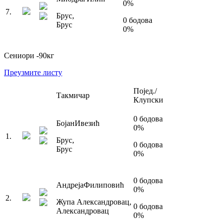
0
%
7
.
Брус
,
0
бодова
Брус
0
%
Сениори
-90
кг
Преузмите листу
Појед./
Такмичар
Клупски
0
бодова
Бојан
Ивезић
0
%
1
.
Брус
,
0
бодова
Брус
0
%
0
бодова
Андреја
Филиповић
0
%
2
.
Жупа Александровац
,
0
бодова
Александровац
0
%