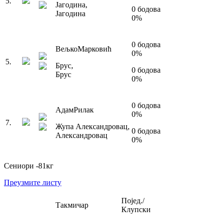
5
.
Јагодина
,
0
бодова
Јагодина
0
%
0
бодова
Вељко
Марковић
0
%
5
.
Брус
,
0
бодова
Брус
0
%
0
бодова
Адам
Рилак
0
%
7
.
Жупа Александровац
,
0
бодова
Александровац
0
%
Сениори
-81
кг
Преузмите листу
Појед./
Такмичар
Клупски