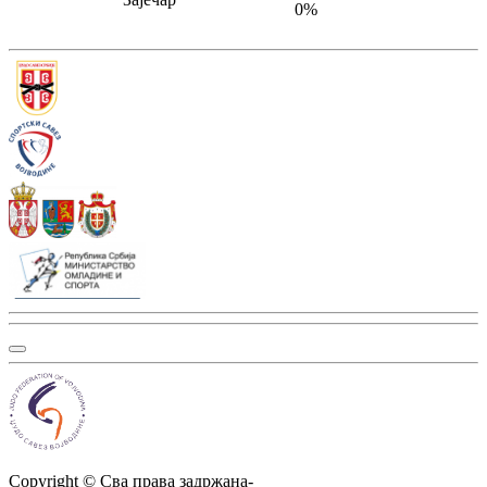
0
%
Copyright ©
Сва права задржана
-