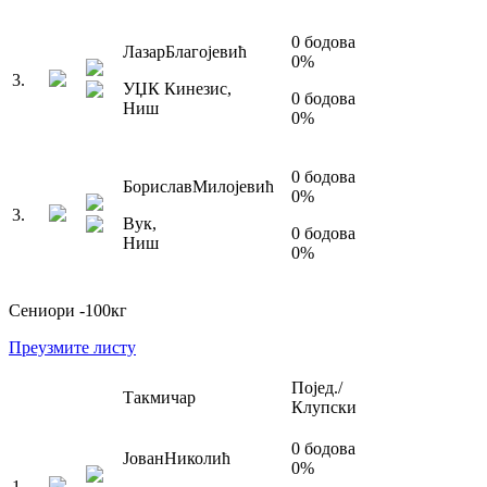
0
бодова
Лазар
Благојевић
0
%
3
.
УЏК Кинезис
,
0
бодова
Ниш
0
%
0
бодова
Борислав
Милојевић
0
%
3
.
Вук
,
0
бодова
Ниш
0
%
Сениори
-100
кг
Преузмите листу
Појед./
Такмичар
Клупски
0
бодова
Јован
Николић
0
%
1
.