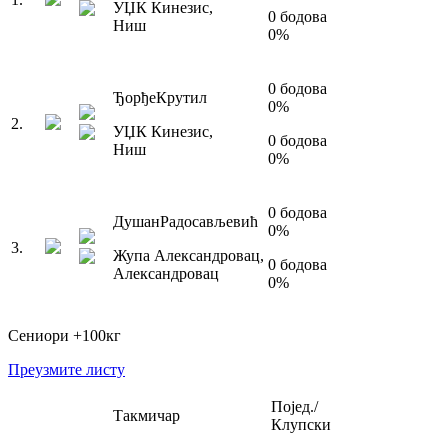
УЏК Кинезис
,
0
бодова
Ниш
0
%
0
бодова
Ђорђе
Крутил
0
%
2
.
УЏК Кинезис
,
0
бодова
Ниш
0
%
0
бодова
Душан
Радосављевић
0
%
3
.
Жупа Александровац
,
0
бодова
Александровац
0
%
Сениори
+100
кг
Преузмите листу
Појед./
Такмичар
Клупски