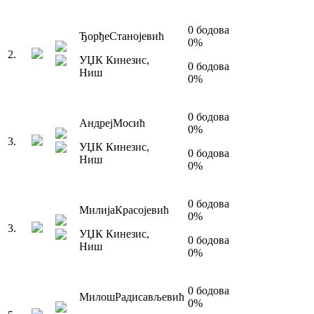
0
бодова
Ђорђе
Станојевић
0
%
2
.
УЏК Кинезис
,
0
бодова
Ниш
0
%
0
бодова
Андреј
Мосић
0
%
3
.
УЏК Кинезис
,
0
бодова
Ниш
0
%
0
бодова
Милија
Красојевић
0
%
3
.
УЏК Кинезис
,
0
бодова
Ниш
0
%
0
бодова
Милош
Радисављевић
0
%