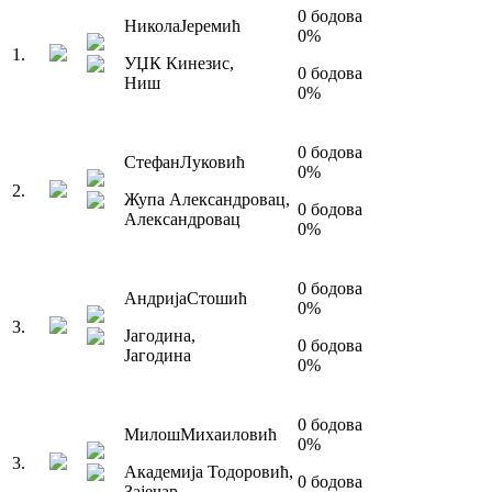
0
бодова
Никола
Јеремић
0
%
1
.
УЏК Кинезис
,
0
бодова
Ниш
0
%
0
бодова
Стефан
Луковић
0
%
2
.
Жупа Александровац
,
0
бодова
Александровац
0
%
0
бодова
Андрија
Стошић
0
%
3
.
Јагодина
,
0
бодова
Јагодина
0
%
0
бодова
Милош
Михаиловић
0
%
3
.
Академија Тодоровић
,
0
бодова
Зајечар