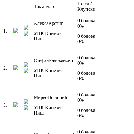
Појед./
Такмичар
Клупски
0
бодова
Алекса
Крстић
0
%
1
.
УЏК Кинезис
,
0
бодова
Ниш
0
%
0
бодова
Стефан
Радовановић
0
%
2
.
УЏК Кинезис
,
0
бодова
Ниш
0
%
0
бодова
Мирко
Перишић
0
%
3
.
УЏК Кинезис
,
0
бодова
Ниш
0
%
0
бодова