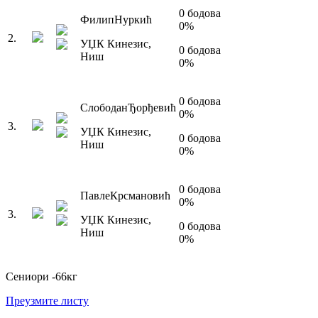
0
бодова
Филип
Нуркић
0
%
2
.
УЏК Кинезис
,
0
бодова
Ниш
0
%
0
бодова
Слободан
Ђорђевић
0
%
3
.
УЏК Кинезис
,
0
бодова
Ниш
0
%
0
бодова
Павле
Крсмановић
0
%
3
.
УЏК Кинезис
,
0
бодова
Ниш
0
%
Сениори
-66
кг
Преузмите листу