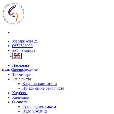
Масарикова 25
0652523090
jsv@jsv.org.rs
Насловна
џудо савез
војводине
Вести
Такмичари
Ранг листа
Клупска ранг листа
Појединачне ранг листе
Клубови
Календар
О савезу
Руководство савеза
Џудо школице