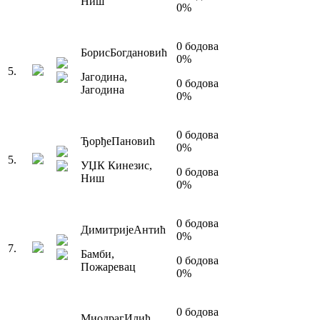
Ниш
0
%
0
бодова
Борис
Богдановић
0
%
5
.
Јагодина
,
0
бодова
Јагодина
0
%
0
бодова
Ђорђе
Пановић
0
%
5
.
УЏК Кинезис
,
0
бодова
Ниш
0
%
0
бодова
Димитрије
Антић
0
%
7
.
Бамби
,
0
бодова
Пожаревац
0
%
0
бодова
Миодраг
Илић