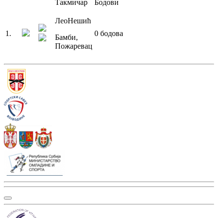
Такмичар
Бодови
Лео
Нешић
1
.
0
бодова
Бамби
,
Пожаревац