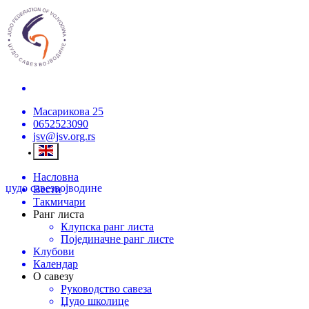
Масарикова 25
0652523090
jsv@jsv.org.rs
Насловна
џудо савез
војводине
Вести
Такмичари
Ранг листа
Клупска ранг листа
Појединачне ранг листе
Клубови
Календар
О савезу
Руководство савеза
Џудо школице