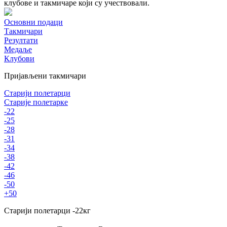
клубове и такмичаре који су учествовали.
Основни подаци
Такмичари
Резултати
Медаље
Клубови
Пријављени такмичари
Старији полетарци
Старије полетарке
-22
-25
-28
-31
-34
-38
-42
-46
-50
+50
Старији полетарци
-22
кг