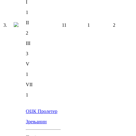
I
1
II
3
.
11
1
2
2
III
3
V
1
VII
1
ОЏК Пролетер
Зрењанин