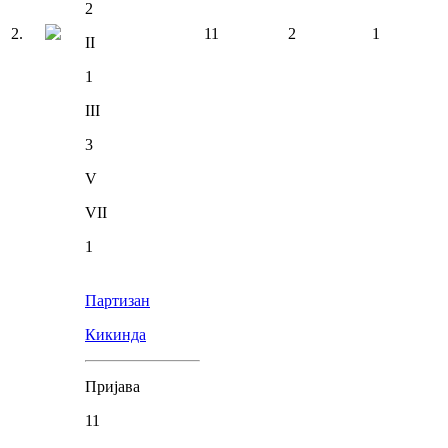
2
2
.
11
2
1
II
1
III
3
V
VII
1
Партизан
Кикинда
Пријава
11