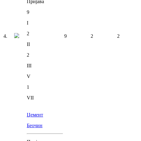
Пријава
9
I
2
4
.
9
2
2
II
2
III
V
1
VII
Цемент
Беочин