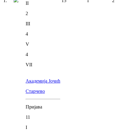
1
.
15
1
2
II
2
III
4
V
4
VII
Академија Јочић
Старчево
Пријава
11
I