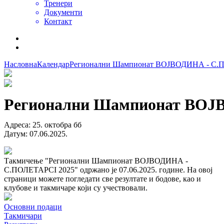
Тренери
Документи
Контакт
Насловна
Календар
Регионални Шампионат ВОЈВОДИНА - С.
Регионални Шампионат ВОЈ
Адреса
:
25. октобра бб
Датум
:
07.06.2025.
Такмичење "Регионални Шампионат ВОЈВОДИНА -
С.ПОЛЕТАРCI 2025" одржано је 07.06.2025. године. На овој
страници можете погледати све резултате и бодове, као и
клубове и такмичаре који су учествовали.
Основни подаци
Такмичари