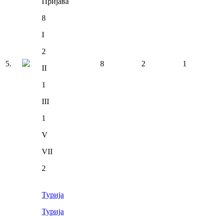
Пријава
8
I
2
5
.
8
2
1
II
1
III
1
V
VII
2
Турија
Турија