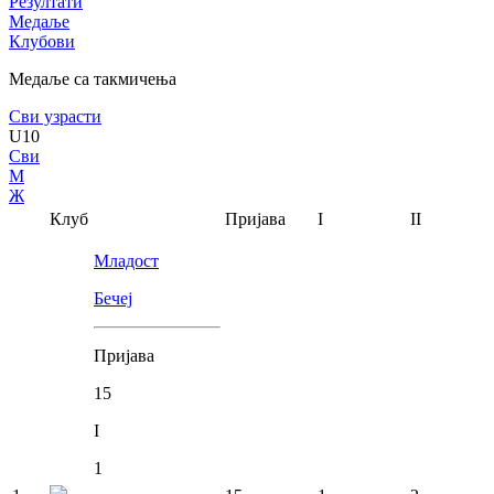
Резултати
Медаље
Клубови
Медаље са такмичења
Сви узрасти
U10
Сви
М
Ж
Клуб
Пријава
I
II
Младост
Бечеј
Пријава
15
I
1