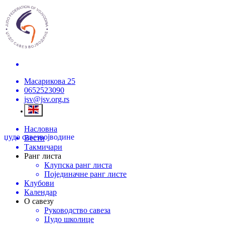
Масарикова 25
0652523090
jsv@jsv.org.rs
Насловна
џудо савез
војводине
Вести
Такмичари
Ранг листа
Клупска ранг листа
Појединачне ранг листе
Клубови
Календар
О савезу
Руководство савеза
Џудо школице