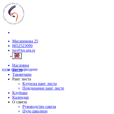
Масарикова 25
0652523090
jsv@jsv.org.rs
Насловна
џудо савез
војводине
Вести
Такмичари
Ранг листа
Клупска ранг листа
Појединачне ранг листе
Клубови
Календар
О савезу
Руководство савеза
Џудо школице