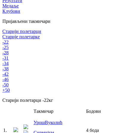
Резултати
Медаље
Клубови
Пријављени такмичари
Старији полетарци
Старије полетарке
-22
-25
-28
-31
-34
-38
-42
-46
-50
+50
Старији полетарци
-22
кг
Такмичар
Бодови
Урош
Вуколић
1
.
4
бода
Сирмијум
,