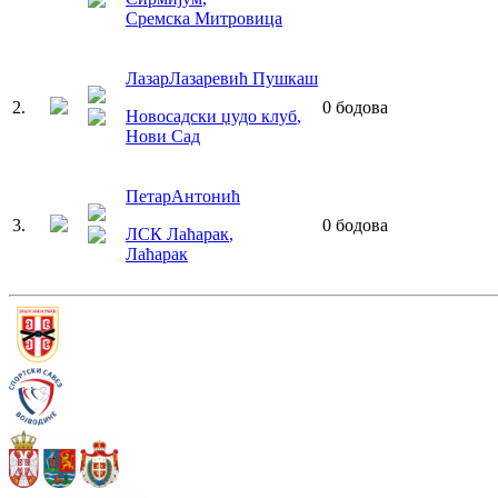
Сремска Митровица
Лазар
Лазаревић Пушкаш
2
.
0
бодова
Новосадски џудо клуб
,
Нови Сад
Петар
Антонић
3
.
0
бодова
ЛСК Лаћарак
,
Лаћарак