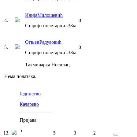
Илија
Милошевић
4
.
0
Старији полетарци
-38
кг
Огњен
Радуловић
5
.
0
Старији полетарци
-38
кг
Такмичарка
Носилац
Нема података.
Јединство
Качарево
Пријава
5
13
.
5
3
2