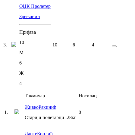
ОЏК Пролетер
Зрењанин
Пријава
10
3
.
10
6
4
М
6
Ж
4
Такмичар
Носилац
Живко
Ракинић
1
.
0
Старији полетарци
-28
кг
Данте
Кондић