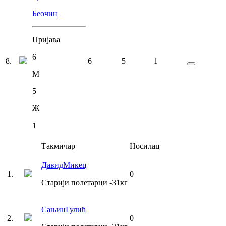
Беочин
Пријава
6
8
.
6
5
1
М
5
Ж
1
Такмичар
Носилац
Давид
Микец
1
.
0
Старији полетарци
-31
кг
Сањин
Гулић
2
.
0