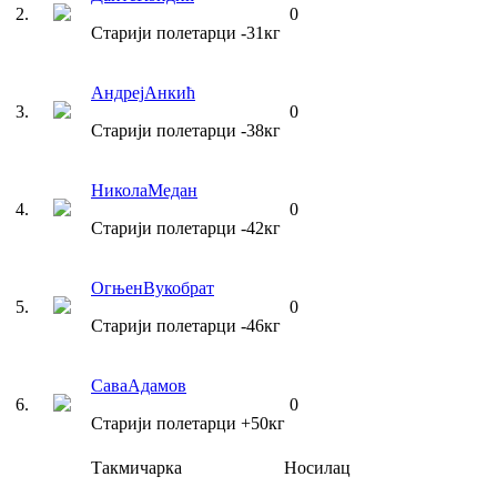
2
.
0
Старији полетарци
-31
кг
Андреј
Анкић
3
.
0
Старији полетарци
-38
кг
Никола
Медан
4
.
0
Старији полетарци
-42
кг
Огњен
Вукобрат
5
.
0
Старији полетарци
-46
кг
Сава
Адамов
6
.
0
Старији полетарци
+50
кг
Такмичарка
Носилац