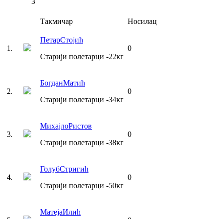
3
Такмичар
Носилац
Петар
Стојић
1
.
0
Старији полетарци
-22
кг
Богдан
Матић
2
.
0
Старији полетарци
-34
кг
Михајло
Ристов
3
.
0
Старији полетарци
-38
кг
Голуб
Стригић
4
.
0
Старији полетарци
-50
кг
Матеја
Илић