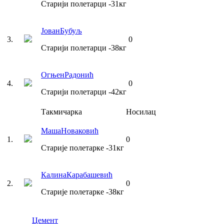
Старији полетарци
-31
кг
Јован
Бубуљ
3
.
0
Старији полетарци
-38
кг
Огњен
Радонић
4
.
0
Старији полетарци
-42
кг
Такмичарка
Носилац
Маша
Новаковић
1
.
0
Старије полетарке
-31
кг
Калина
Карабашевић
2
.
0
Старије полетарке
-38
кг
Цемент