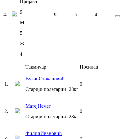
Пријава
9
4
.
9
5
4
М
5
Ж
4
Такмичар
Носилац
Вукан
Стокановић
1
.
0
Старији полетарци
-28
кг
Матеј
Немет
2
.
0
Старији полетарци
-28
кг
Филип
Ивановић
3
.
0