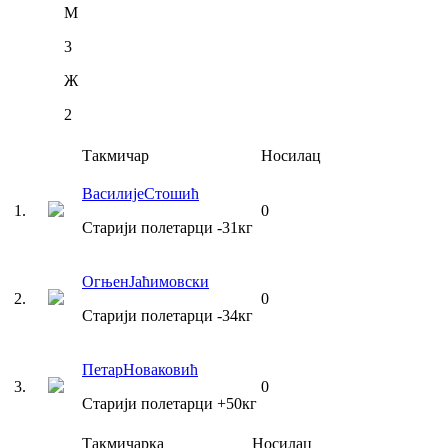
М
3
Ж
2
Такмичар
Носилац
Василије
Стошић
1
.
0
Старији полетарци
-31
кг
Огњен
Јаћимовски
2
.
0
Старији полетарци
-34
кг
Петар
Новаковић
3
.
0
Старији полетарци
+50
кг
Такмичарка
Носилац