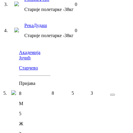
3
.
0
Старије полетарке
-38
кг
Река
Дудаш
4
.
0
Старије полетарке
-38
кг
Академија
Јочић
Старчево
Пријава
5
.
8
5
3
8
М
5
Ж