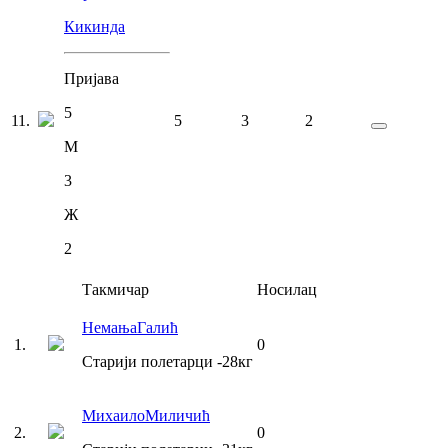
Кикинда
Пријава
5
11
.
5
3
2
М
3
Ж
2
Такмичар
Носилац
Немања
Галић
1
.
0
Старији полетарци
-28
кг
Михаило
Миличић
2
.
0