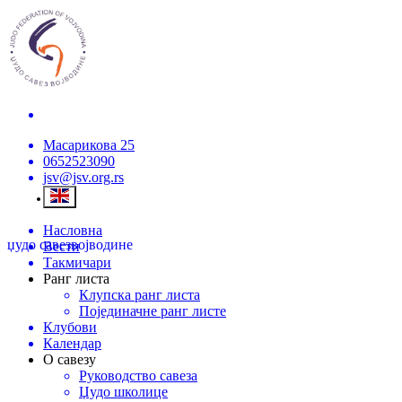
Масарикова 25
0652523090
jsv@jsv.org.rs
Насловна
џудо савез
војводине
Вести
Такмичари
Ранг листа
Клупска ранг листа
Појединачне ранг листе
Клубови
Календар
О савезу
Руководство савеза
Џудо школице