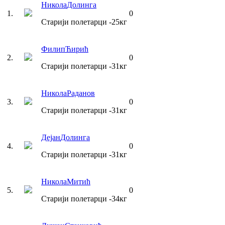
Никола
Долинга
1
.
0
Старији полетарци
-25
кг
Филип
Ћирић
2
.
0
Старији полетарци
-31
кг
Никола
Раданов
3
.
0
Старији полетарци
-31
кг
Дејан
Долинга
4
.
0
Старији полетарци
-31
кг
Никола
Митић
5
.
0
Старији полетарци
-34
кг