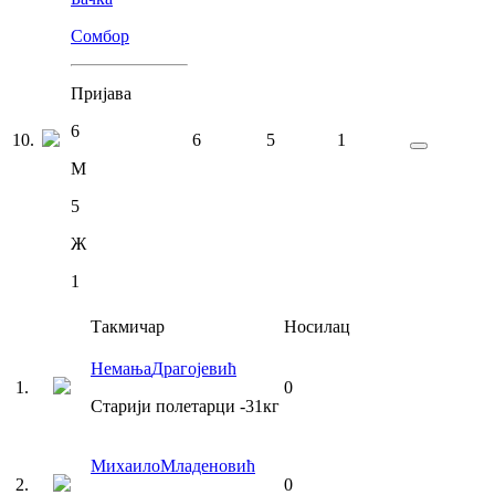
Сомбор
Пријава
6
10
.
6
5
1
М
5
Ж
1
Такмичар
Носилац
Немања
Драгојевић
1
.
0
Старији полетарци
-31
кг
Михаило
Младеновић
2
.
0