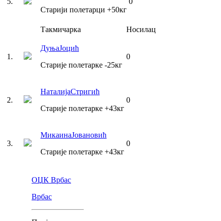
5
.
0
Старији полетарци
+50
кг
Такмичарка
Носилац
Дуња
Јоцић
1
.
0
Старије полетарке
-25
кг
Наталија
Стригић
2
.
0
Старије полетарке
+43
кг
Микаина
Јовановић
3
.
0
Старије полетарке
+43
кг
ОЏК Врбас
Врбас