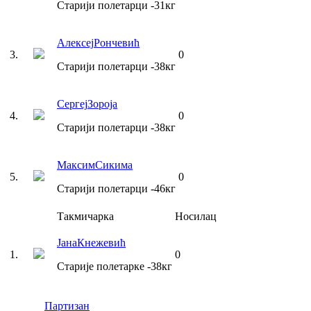
Старији полетарци
-31
кг
Алексеј
Рончевић
3
.
0
Старији полетарци
-38
кг
Сергеј
Зороја
4
.
0
Старији полетарци
-38
кг
Максим
Сикима
5
.
0
Старији полетарци
-46
кг
Такмичарка
Носилац
Јана
Кнежевић
1
.
0
Старије полетарке
-38
кг
Партизан