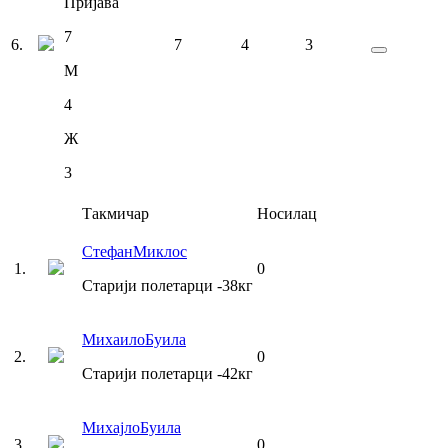
Пријава
7
6
.
7
4
3
М
4
Ж
3
Такмичар
Носилац
Стефан
Миклос
1
.
0
Старији полетарци
-38
кг
Михаило
Буила
2
.
0
Старији полетарци
-42
кг
Михајло
Буила
3
.
0