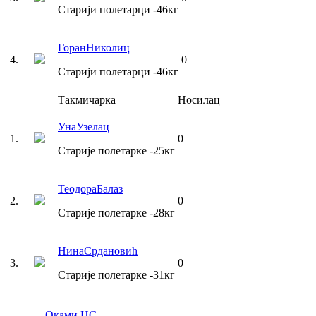
Старији полетарци
-46
кг
Горан
Николиц
4
.
0
Старији полетарци
-46
кг
Такмичарка
Носилац
Уна
Узелац
1
.
0
Старије полетарке
-25
кг
Теодора
Балаз
2
.
0
Старије полетарке
-28
кг
Нина
Срдановић
3
.
0
Старије полетарке
-31
кг
Оками НС