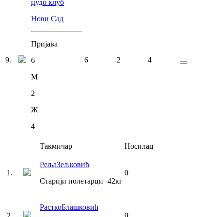
џудо клуб
Нови Сад
Пријава
9
.
6
2
4
6
М
2
Ж
4
Такмичар
Носилац
Реља
Зељковић
1
.
0
Старији полетарци
-42
кг
Растко
Блашковић
2
.
0