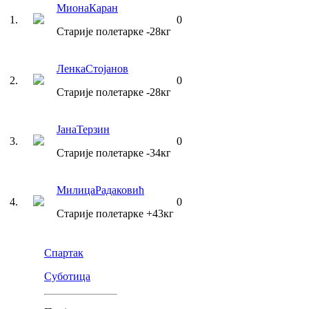
Миона
Каран
1
.
0
Старије полетарке
-28
кг
Ленка
Стојанов
2
.
0
Старије полетарке
-28
кг
Јана
Терзин
3
.
0
Старије полетарке
-34
кг
Милица
Радаковић
4
.
0
Старије полетарке
+43
кг
Спартак
Суботица