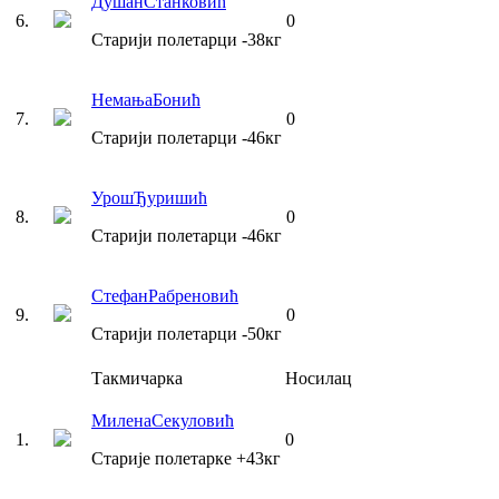
Душан
Станковић
6
.
0
Старији полетарци
-38
кг
Немања
Бонић
7
.
0
Старији полетарци
-46
кг
Урош
Ђуришић
8
.
0
Старији полетарци
-46
кг
Стефан
Рабреновић
9
.
0
Старији полетарци
-50
кг
Такмичарка
Носилац
Милена
Секуловић
1
.
0
Старије полетарке
+43
кг