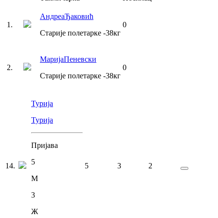
Андреа
Ђаковић
1
.
0
Старије полетарке
-38
кг
Марија
Пеневски
2
.
0
Старије полетарке
-38
кг
Турија
Турија
Пријава
5
14
.
5
3
2
М
3
Ж