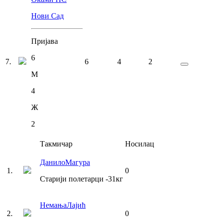
Нови Сад
Пријава
6
7
.
6
4
2
М
4
Ж
2
Такмичар
Носилац
Данило
Магура
1
.
0
Старији полетарци
-31
кг
Немања
Лајић
2
.
0