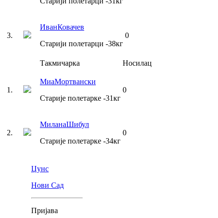
Старији полетарци
-31
кг
Иван
Ковачев
3
.
0
Старији полетарци
-38
кг
Такмичарка
Носилац
Миа
Мортвански
1
.
0
Старије полетарке
-31
кг
Милана
Шибул
2
.
0
Старије полетарке
-34
кг
Џунс
Нови Сад
Пријава