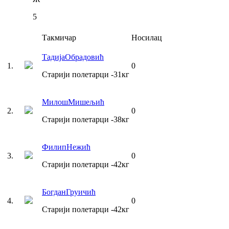
5
Такмичар
Носилац
Тадија
Обрадовић
1
.
0
Старији полетарци
-31
кг
Милош
Мишељић
2
.
0
Старији полетарци
-38
кг
Филип
Нежић
3
.
0
Старији полетарци
-42
кг
Богдан
Груичић
4
.
0
Старији полетарци
-42
кг