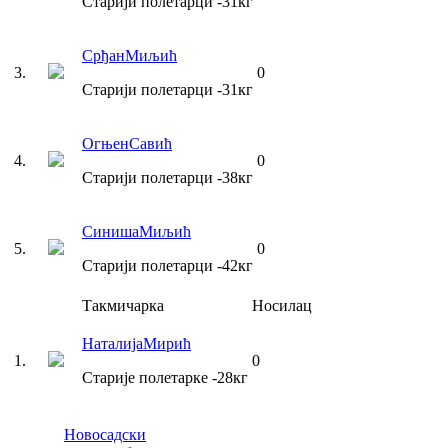
Старији полетарци
-31
кг
Срђан
Миљић
3
.
0
Старији полетарци
-31
кг
Огњен
Савић
4
.
0
Старији полетарци
-38
кг
Синиша
Миљић
5
.
0
Старији полетарци
-42
кг
Такмичарка
Носилац
Наталија
Мирић
1
.
0
Старије полетарке
-28
кг
Новосадски