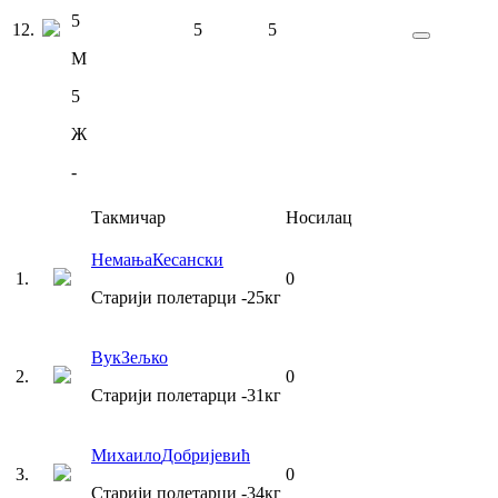
5
12
.
5
5
М
5
Ж
-
Такмичар
Носилац
Немања
Кесански
1
.
0
Старији полетарци
-25
кг
Вук
Зељко
2
.
0
Старији полетарци
-31
кг
Михаило
Добријевић
3
.
0
Старији полетарци
-34
кг