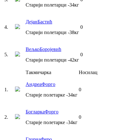
Старији полетарци
-34
кг
Дејан
Бастић
4
.
0
Старији полетарци
-38
кг
Вељко
Боројевић
5
.
0
Старији полетарци
-42
кг
Такмичарка
Носилац
Андреа
Форго
1
.
0
Старије полетарке
-34
кг
Богларка
Форго
2
.
0
Старије полетарке
-34
кг
Глориа
Феро