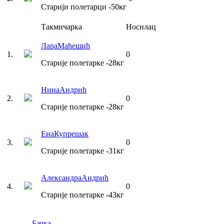
Старији полетарци
-50
кг
Такмичарка
Носилац
Лара
Маћешић
1
.
0
Старије полетарке
-28
кг
Нина
Андрић
2
.
0
Старије полетарке
-28
кг
Ена
Купрешак
3
.
0
Старије полетарке
-31
кг
Александра
Андрић
4
.
0
Старије полетарке
-43
кг
Бачка