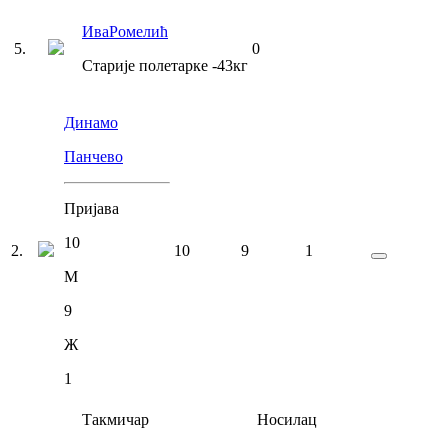
Ива
Ромелић
5
.
0
Старије полетарке
-43
кг
Динамо
Панчево
Пријава
10
2
.
10
9
1
М
9
Ж
1
Такмичар
Носилац