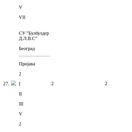
V
VII
СУ "Булбулдер
Д.Л.В.С"
Београд
Пријава
2
27
.
2
2
I
II
III
V
2