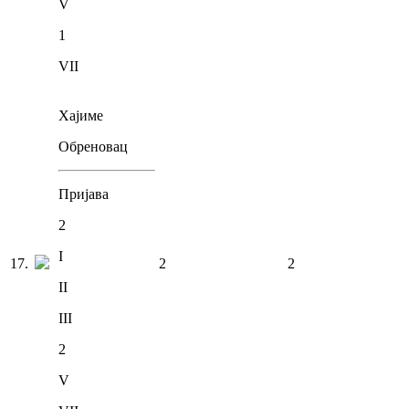
V
1
VII
Хајиме
Обреновац
Пријава
2
I
17
.
2
2
II
III
2
V