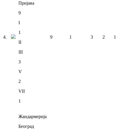
Пријава
9
I
1
4
.
9
1
3
2
1
II
III
3
V
2
VII
1
Жандармерија
Београд