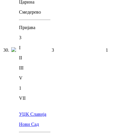
Царина
Смедерево
Пријава
3
I
30
.
3
1
II
III
V
1
VII
УЏК Славија
Нови Сад