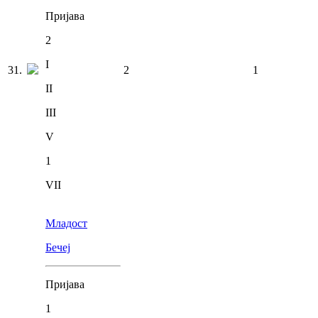
Пријава
2
I
31
.
2
1
II
III
V
1
VII
Младост
Бечеј
Пријава
1