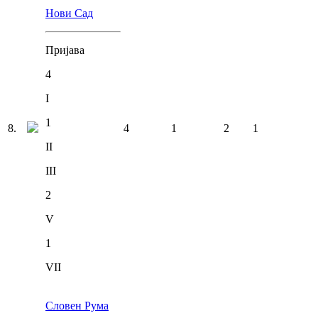
Нови Сад
Пријава
4
I
1
8
.
4
1
2
1
II
III
2
V
1
VII
Словен Рума