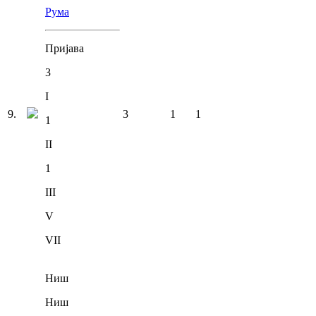
Рума
Пријава
3
I
9
.
3
1
1
1
II
1
III
V
VII
Ниш
Ниш