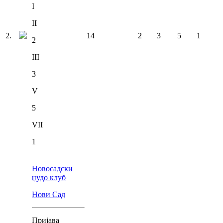
I
II
2
.
14
2
3
5
1
2
III
3
V
5
VII
1
Новосадски
џудо клуб
Нови Сад
Пријава