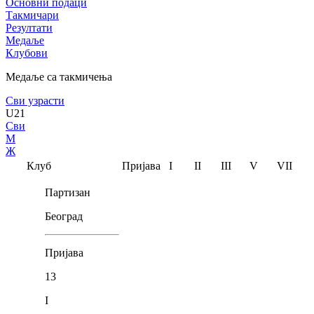
Основни подаци
Такмичари
Резултати
Медаље
Клубови
Медаље са такмичења
Сви узрасти
U21
Сви
М
Ж
Клуб
Пријава
I
II
III
V
VII
Партизан
Београд
Пријава
13
I