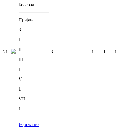
Београд
Пријава
3
I
II
21
.
3
1
1
1
III
1
V
1
VII
1
Јединство