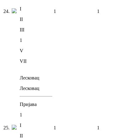
I
24
.
1
1
II
III
1
V
VII
Лесковац
Лесковац
Пријава
1
I
25
.
1
1
II