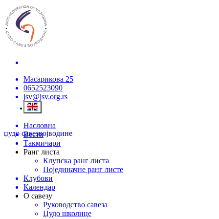
Масарикова 25
0652523090
jsv@jsv.org.rs
Насловна
џудо савез
војводине
Вести
Такмичари
Ранг листа
Клупска ранг листа
Појединачне ранг листе
Клубови
Календар
О савезу
Руководство савеза
Џудо школице