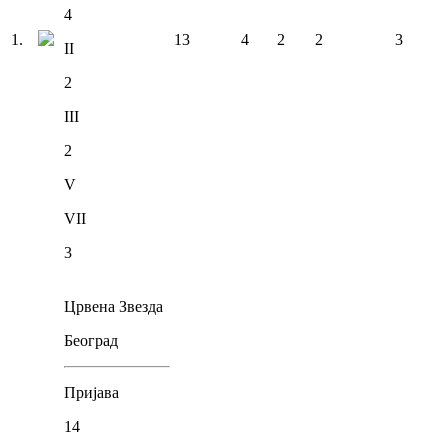
4
1
.
13
4
2
2
3
II
2
III
2
V
VII
3
Црвена Звезда
Београд
Пријава
14