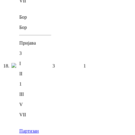
VII
Бор
Бор
Пријава
3
I
18
.
3
1
II
1
III
V
VII
Партизан