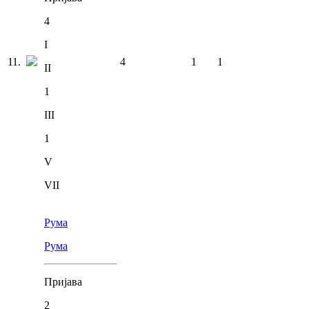
4
I
11
.
4
1
1
II
1
III
1
V
VII
Рума
Рума
Пријава
2