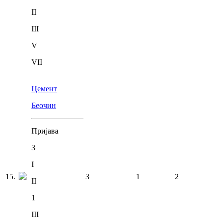
II
III
V
VII
Цемент
Беочин
Пријава
3
I
15
.
3
1
2
II
1
III