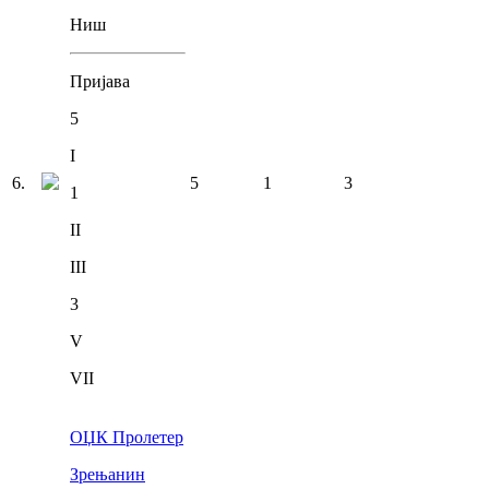
Ниш
Пријава
5
I
6
.
5
1
3
1
II
III
3
V
VII
ОЏК Пролетер
Зрењанин