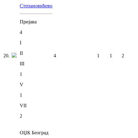
Степановићево
Пријава
4
I
II
20
.
4
1
1
2
III
1
V
1
VII
2
ОЏК Београд