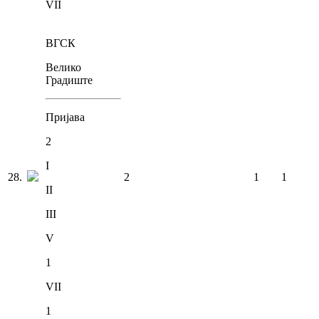
VII
ВГСК
Велико
Градиште
Пријава
2
I
28
.
2
1
1
II
III
V
1
VII
1