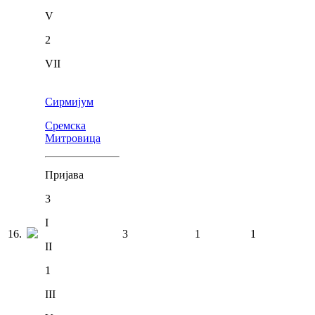
V
2
VII
Сирмијум
Сремска
Митровица
Пријава
3
I
16
.
3
1
1
II
1
III