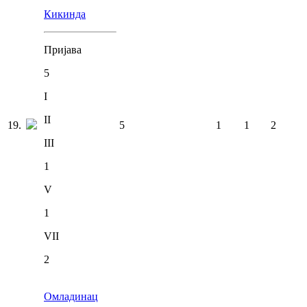
Кикинда
Пријава
5
I
II
19
.
5
1
1
2
III
1
V
1
VII
2
Омладинац