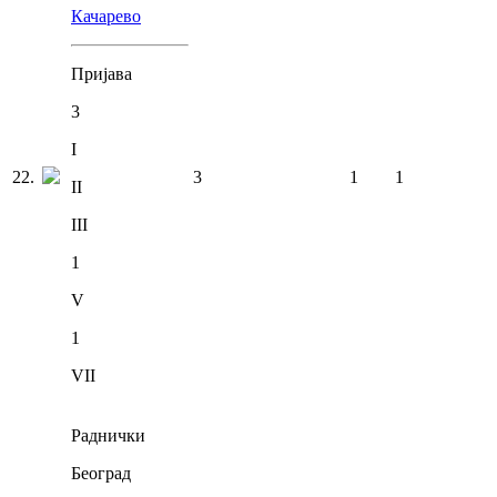
Качарево
Пријава
3
I
22
.
3
1
1
II
III
1
V
1
VII
Раднички
Београд