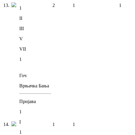
13
.
2
1
1
1
II
III
V
VII
1
Гоч
Врњачка Бања
Пријава
1
I
14
.
1
1
1