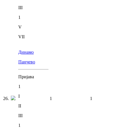
III
1
V
VII
Динамо
Панчево
Пријава
1
I
26
.
1
1
II
III
1