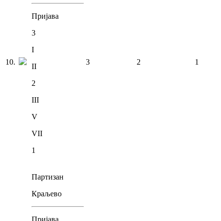
Пријава
3
I
10
.
3
2
1
II
2
III
V
VII
1
Партизан
Краљево
Пријава