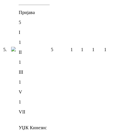
Пријава
5
I
1
5
.
5
1
1
1
1
II
1
III
1
V
1
VII
УЏК Кинезис