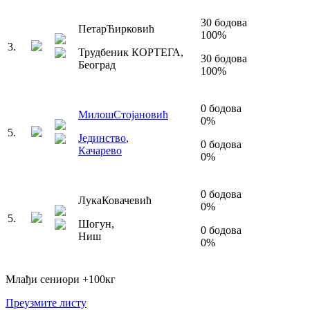
30
бодова
Петар
Ћирковић
100
%
3
.
Трудбеник КОРТЕГА
,
30
бодова
Београд
100
%
0
бодова
Милош
Стојановић
0
%
5
.
Јединство
,
0
бодова
Качарево
0
%
0
бодова
Лука
Ковачевић
0
%
5
.
Шогун
,
0
бодова
Ниш
0
%
Млађи сениори
+100
кг
Преузмите листу