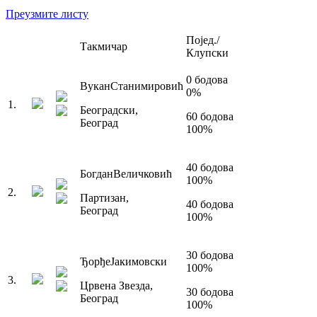
Преузмите листу
Појед./
Такмичар
Клупски
0
бодова
Вукан
Станимировић
0
%
1
.
Београдски
,
60
бодова
Београд
100
%
40
бодова
Богдан
Величковић
100
%
2
.
Партизан
,
40
бодова
Београд
100
%
30
бодова
Ђорђе
Јакимовски
100
%
3
.
Црвена Звезда
,
30
бодова
Београд
100
%