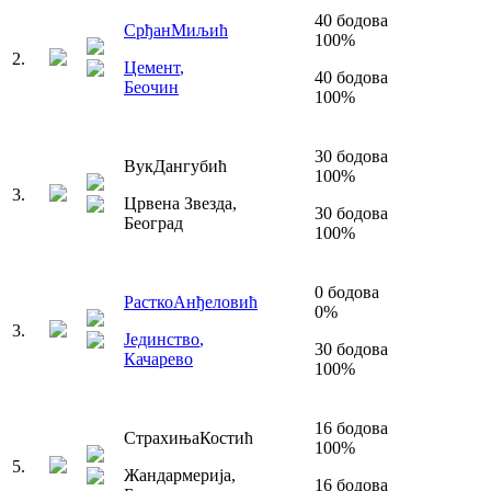
40
бодова
Срђан
Миљић
100
%
2
.
Цемент
,
40
бодова
Беочин
100
%
30
бодова
Вук
Дангубић
100
%
3
.
Црвена Звезда
,
30
бодова
Београд
100
%
0
бодова
Растко
Анђеловић
0
%
3
.
Јединство
,
30
бодова
Качарево
100
%
16
бодова
Страхиња
Костић
100
%
5
.
Жандармерија
,
16
бодова