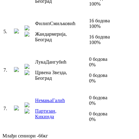
Београд
100
%
16
бодова
Филип
Смиљковић
100
%
5
.
Жандармерија
,
16
бодова
Београд
100
%
0
бодова
Лука
Дангубић
0
%
7
.
Црвена Звезда
,
0
бодова
Београд
0
%
0
бодова
Немања
Галић
0
%
7
.
Партизан
,
0
бодова
Кикинда
0
%
Млађи сениори
-66
кг