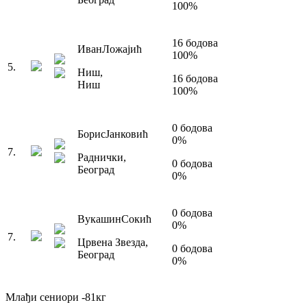
100
%
16
бодова
Иван
Ложајић
100
%
5
.
Ниш
,
16
бодова
Ниш
100
%
0
бодова
Борис
Јанковић
0
%
7
.
Раднички
,
0
бодова
Београд
0
%
0
бодова
Вукашин
Сокић
0
%
7
.
Црвена Звезда
,
0
бодова
Београд
0
%
Млађи сениори
-81
кг