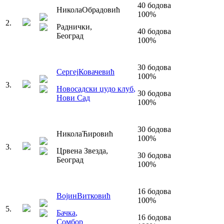
40
бодова
Никола
Обрадовић
100
%
2
.
Раднички
,
40
бодова
Београд
100
%
30
бодова
Сергеј
Ковачевић
100
%
3
.
Новосадски џудо клуб
,
30
бодова
Нови Сад
100
%
30
бодова
Никола
Ћировић
100
%
3
.
Црвена Звезда
,
30
бодова
Београд
100
%
16
бодова
Војин
Витковић
100
%
5
.
Бачка
,
16
бодова
Сомбор