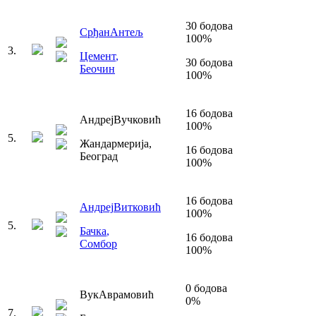
30
бодова
Срђан
Антељ
100
%
3
.
Цемент
,
30
бодова
Беочин
100
%
16
бодова
Андреј
Вучковић
100
%
5
.
Жандармерија
,
16
бодова
Београд
100
%
16
бодова
Андреј
Витковић
100
%
5
.
Бачка
,
16
бодова
Сомбор
100
%
0
бодова
Вук
Аврамовић
0
%
7
.