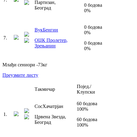
Партизан
,
0
бодова
Београд
0
%
0
бодова
Вук
Бенгин
0
%
7
.
ОЏК Пролетер
,
0
бодова
Зрењанин
0
%
Млађи сениори
-73
кг
Преузмите листу
Појед./
Такмичар
Клупски
60
бодова
Сос
Хачатрјан
100
%
1
.
Црвена Звезда
,
60
бодова
Београд
100
%