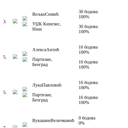
30
бодова
Вељко
Симић
100
%
3
.
УЏК Кинезис
,
30
бодова
Ниш
100
%
16
бодова
Алекса
Антић
100
%
5
.
Партизан
,
16
бодова
Београд
100
%
16
бодова
Лука
Павловић
100
%
5
.
Партизан
,
16
бодова
Београд
100
%
0
бодова
Вукашин
Величковић
0
%
7
.