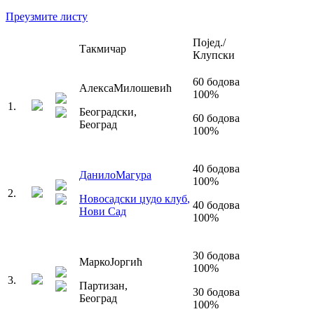
Преузмите листу
Појед./
Такмичар
Клупски
60
бодова
Алекса
Милошевић
100
%
1
.
Београдски
,
60
бодова
Београд
100
%
40
бодова
Данило
Магура
100
%
2
.
Новосадски џудо клуб
,
40
бодова
Нови Сад
100
%
30
бодова
Марко
Јоргић
100
%
3
.
Партизан
,
30
бодова
Београд
100
%