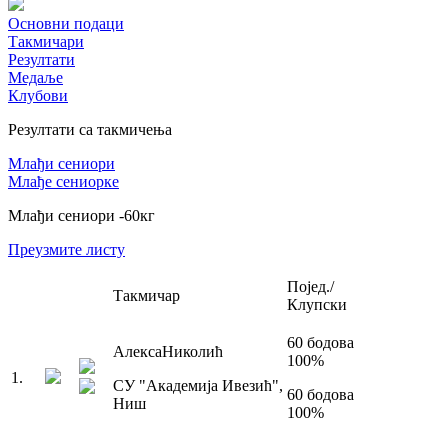
Основни подаци
Такмичари
Резултати
Медаље
Клубови
Резултати са такмичења
Млађи сениори
Млађе сениорке
Млађи сениори
-60
кг
Преузмите листу
Појед./
Такмичар
Клупски
60
бодова
Алекса
Николић
100
%
1
.
СУ "Академија Ивезић"
,
60
бодова
Ниш
100
%