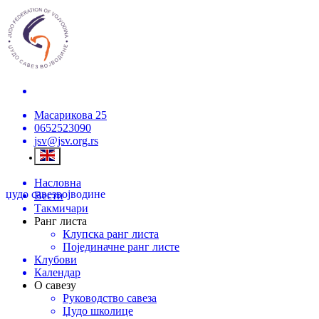
Масарикова 25
0652523090
jsv@jsv.org.rs
Насловна
џудо савез
војводине
Вести
Такмичари
Ранг листа
Клупска ранг листа
Појединачне ранг листе
Клубови
Календар
О савезу
Руководство савеза
Џудо школице