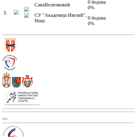
0
бодова
Сава
Величковић
0
%
3
.
СУ "Академија Ивезић"
,
0
бодова
Ниш
0
%