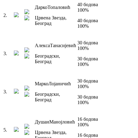
40
бодова
Дарко
Топаловић
100
%
2
.
Црвена Звезда
,
40
бодова
Београд
100
%
30
бодова
Алекса
Танасијевић
100
%
3
.
Београдски
,
30
бодова
Београд
100
%
30
бодова
Марко
Лојаничић
100
%
3
.
Београдски
,
30
бодова
Београд
100
%
16
бодова
Душан
Манојловић
100
%
5
.
Црвена Звезда
,
16
бодова
Београд