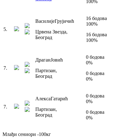
100
%
16
бодова
Василије
Грујичић
100
%
5
.
Црвена Звезда
,
16
бодова
Београд
100
%
0
бодова
Драган
Јовић
0
%
7
.
Партизан
,
0
бодова
Београд
0
%
0
бодова
Алекса
Гатарић
0
%
7
.
Партизан
,
0
бодова
Београд
0
%
Млађи сениори
-100
кг