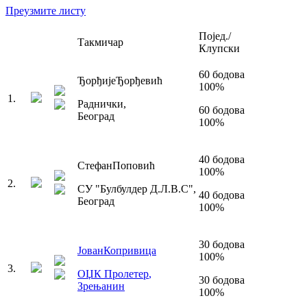
Преузмите листу
Појед./
Такмичар
Клупски
60
бодова
Ђорђије
Ђорђевић
100
%
1
.
Раднички
,
60
бодова
Београд
100
%
40
бодова
Стефан
Поповић
100
%
2
.
СУ "Булбулдер Д.Л.В.С"
,
40
бодова
Београд
100
%
30
бодова
Јован
Копривица
100
%
3
.
ОЏК Пролетер
,
30
бодова
Зрењанин
100
%