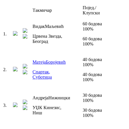
Појед./
Такмичар
Клупски
60
бодова
Видак
Маљевић
100
%
1
.
Црвена Звезда
,
60
бодова
Београд
100
%
40
бодова
Матеја
Боројевић
100
%
2
.
Спартак
,
40
бодова
Суботица
100
%
30
бодова
Андреја
Нижницки
100
%
3
.
УЏК Кинезис
,
30
бодова
Ниш
100
%