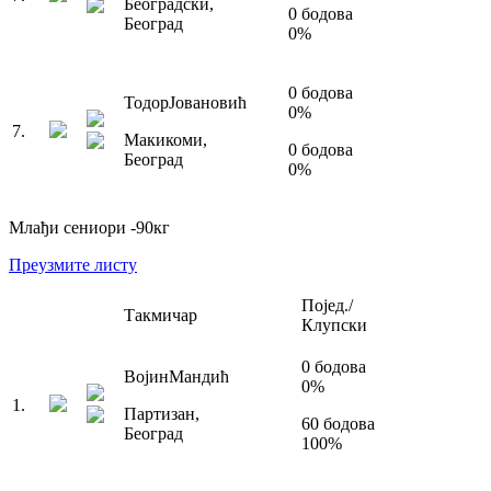
Београдски
,
0
бодова
Београд
0
%
0
бодова
Тодор
Јовановић
0
%
7
.
Макикоми
,
0
бодова
Београд
0
%
Млађи сениори
-90
кг
Преузмите листу
Појед./
Такмичар
Клупски
0
бодова
Војин
Мандић
0
%
1
.
Партизан
,
60
бодова
Београд
100
%