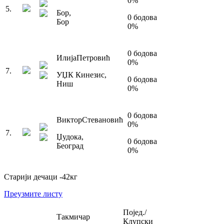
0
%
5
.
Бор
,
0
бодова
Бор
0
%
0
бодова
Илија
Петровић
0
%
7
.
УЏК Кинезис
,
0
бодова
Ниш
0
%
0
бодова
Виктор
Стевановић
0
%
7
.
Џудока
,
0
бодова
Београд
0
%
Старији дечаци
-42
кг
Преузмите листу
Појед./
Такмичар
Клупски