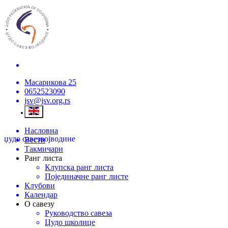
Масарикова 25
0652523090
jsv@jsv.org.rs
Насловна
џудо савез
војводине
Вести
Такмичари
Ранг листа
Клупска ранг листа
Појединачне ранг листе
Клубови
Календар
О савезу
Руководство савеза
Џудо школице