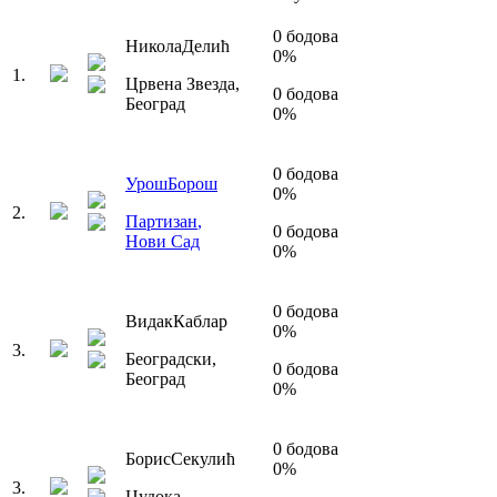
0
бодова
Никола
Делић
0
%
1
.
Црвена Звезда
,
0
бодова
Београд
0
%
0
бодова
Урош
Борош
0
%
2
.
Партизан
,
0
бодова
Нови Сад
0
%
0
бодова
Видак
Каблар
0
%
3
.
Београдски
,
0
бодова
Београд
0
%
0
бодова
Борис
Секулић
0
%
3
.
Џудока
,