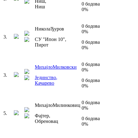
Ниш
,
0
бодова
Ниш
0
%
0
бодова
Никола
Ђуров
0
%
3
.
СУ "Ипон 10"
,
0
бодова
Пирот
0
%
0
бодова
Михајло
Милковски
0
%
3
.
Јединство
,
0
бодова
Качарево
0
%
0
бодова
Михајло
Милинковиц
0
%
5
.
Фајтер
,
0
бодова
Обреновац
0
%