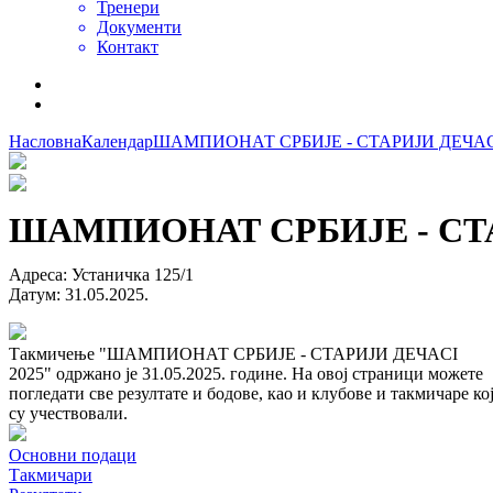
Тренери
Документи
Контакт
Насловна
Календар
ШАМПИОНАТ СРБИЈЕ - СТАРИЈИ ДЕЧАCI
ШАМПИОНАТ СРБИЈЕ - СТА
Адреса
:
Устаничка 125/1
Датум
:
31.05.2025.
Такмичење "ШАМПИОНАТ СРБИЈЕ - СТАРИЈИ ДЕЧАCI
2025" одржано је 31.05.2025. године. На овој страници можете
погледати све резултате и бодове, као и клубове и такмичаре ко
су учествовали.
Основни подаци
Такмичари