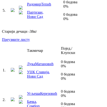
0
бодова
Радомир
Тепић
0
%
5
.
Партизан
,
0
бодова
Нови Сад
0
%
Старији дечаци
-38
кг
Преузмите листу
Појед./
Такмичар
Клупски
0
бодова
Лука
Матановић
0
%
1
.
УЏК Славија
,
0
бодова
Нови Сад
0
%
0
бодова
Угљеша
Керезовић
0
%
2
.
Бачка
,
0
бодова
Сомбор