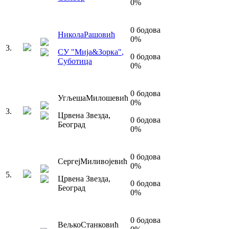
0
%
0
бодова
Никола
Рашовић
0
%
3
.
СУ "Мија&Зорка"
,
0
бодова
Суботица
0
%
0
бодова
Угљеша
Милошевић
0
%
3
.
Црвена Звезда
,
0
бодова
Београд
0
%
0
бодова
Сергеј
Миливојевић
0
%
5
.
Црвена Звезда
,
0
бодова
Београд
0
%
0
бодова
Вељко
Станковић