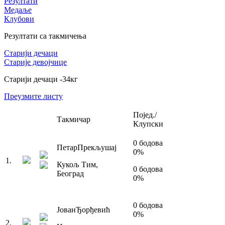
Резултати
Медаље
Клубови
Резултати са такмичења
Старији дечаци
Старије девојчице
Старији дечаци
-34
кг
Преузмите листу
Појед./
Такмичар
Клупски
0
бодова
Петар
Прекљушај
0
%
1
.
Кукољ Тим
,
0
бодова
Београд
0
%
0
бодова
Јован
Ђорђевић
0
%
2
.