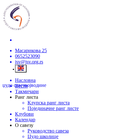
Масарикова 25
0652523090
jsv@jsv.org.rs
Насловна
џудо савез
војводине
Вести
Такмичари
Ранг листа
Клупска ранг листа
Појединачне ранг листе
Клубови
Календар
О савезу
Руководство савеза
Џудо школице