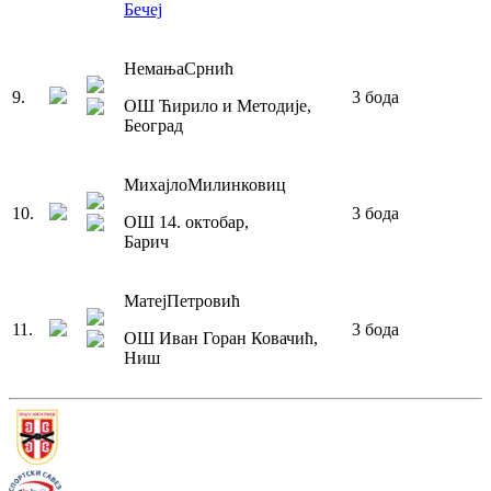
Бечеј
Немања
Срнић
9
.
3
бода
ОШ Ћирило и Методије
,
Београд
Михајло
Милинковиц
10
.
3
бода
ОШ 14. октобар
,
Барич
Матеј
Петровић
11
.
3
бода
ОШ Иван Горан Ковачић
,
Ниш