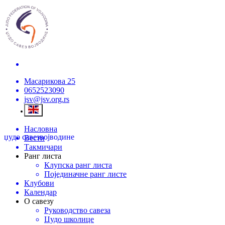
Масарикова 25
0652523090
jsv@jsv.org.rs
Насловна
џудо савез
војводине
Вести
Такмичари
Ранг листа
Клупска ранг листа
Појединачне ранг листе
Клубови
Календар
О савезу
Руководство савеза
Џудо школице