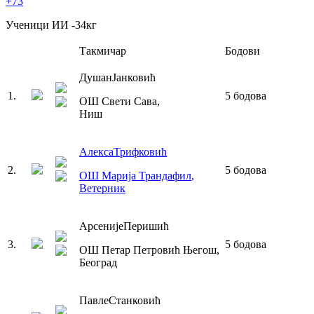
+73
Ученици ИИ
-34
кг
Такмичар
Бодови
Душан
Јанковић
1
.
5
бодова
ОШ Свети Сава
,
Ниш
Алекса
Трифковић
2
.
5
бодова
ОШ Марија Трандафил
,
Ветерник
Арсеније
Перишић
3
.
5
бодова
ОШ Петар Петровић Његош
,
Београд
Павле
Станковић