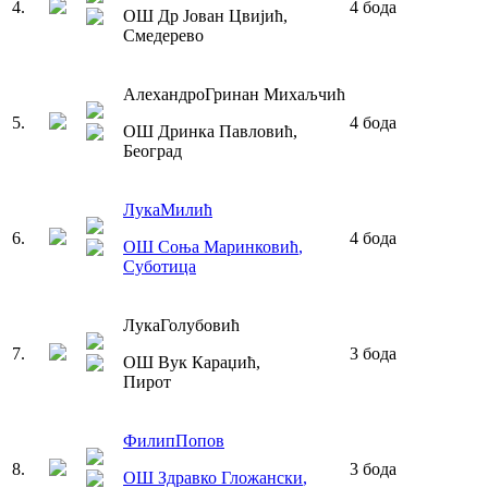
4
.
4
бода
ОШ Др Јован Цвијић
,
Смедерево
Алехандро
Гринан Михаљчић
5
.
4
бода
ОШ Дринка Павловић
,
Београд
Лука
Милић
6
.
4
бода
ОШ Соња Маринковић
,
Суботица
Лука
Голубовић
7
.
3
бода
ОШ Вук Караџић
,
Пирот
Филип
Попов
8
.
3
бода
ОШ Здравко Гложански
,