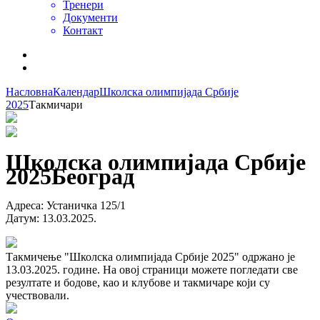
Тренери
Документи
Контакт
Насловна
Календар
Школска олимпијада Србије
2025
Такмичари
Школска олимпијада Србије
2025
Београд
Адреса
:
Устаничка 125/1
Датум
:
13.03.2025.
Такмичење "Школска олимпијада Србије 2025" одржано је
13.03.2025. године. На овој страници можете погледати све
резултате и бодове, као и клубове и такмичаре који су
учествовали.