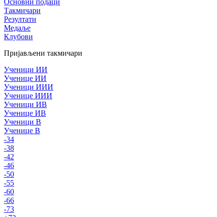
Основни подаци
Такмичари
Резултати
Медаље
Клубови
Пријављени такмичари
Ученици ИИ
Ученице ИИ
Ученици ИИИ
Ученице ИИИ
Ученици ИВ
Ученице ИВ
Ученици В
Ученице В
-34
-38
-42
-46
-50
-55
-60
-66
-73