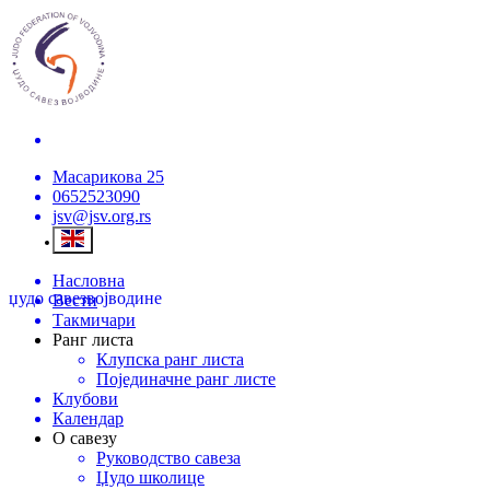
Масарикова 25
0652523090
jsv@jsv.org.rs
Насловна
џудо савез
војводине
Вести
Такмичари
Ранг листа
Клупска ранг листа
Појединачне ранг листе
Клубови
Календар
О савезу
Руководство савеза
Џудо школице