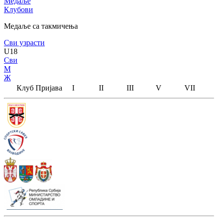
Медаље
Клубови
Медаље са такмичења
Сви узрасти
U18
Сви
М
Ж
Клуб
Пријава
I
II
III
V
VII