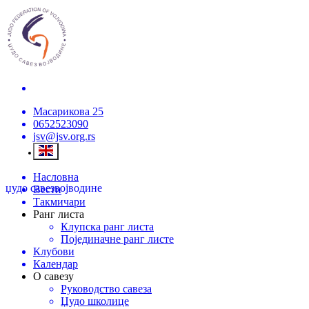
Масарикова 25
0652523090
jsv@jsv.org.rs
Насловна
џудо савез
војводине
Вести
Такмичари
Ранг листа
Клупска ранг листа
Појединачне ранг листе
Клубови
Календар
О савезу
Руководство савеза
Џудо школице