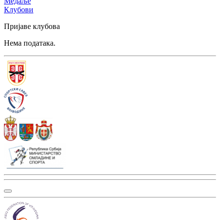
Медаље
Клубови
Пријаве клубова
Нема података.