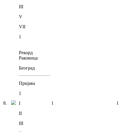
III
V
VII
1
Рекорд
Раковица
Београд
Пријава
1
8
.
1
1
I
II
III