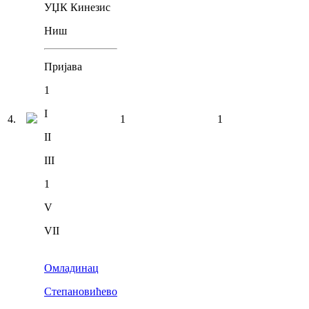
УЏК Кинезис
Ниш
Пријава
1
I
4
.
1
1
II
III
1
V
VII
Омладинац
Степановићево