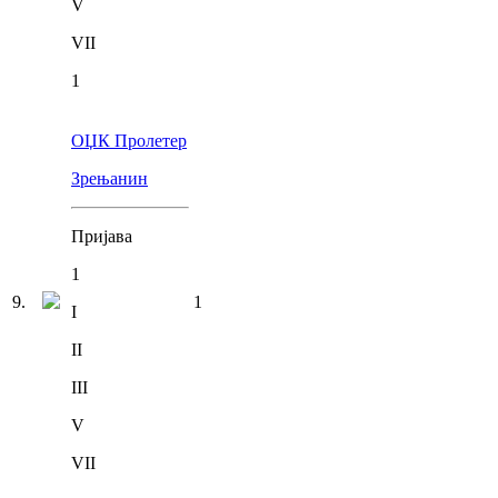
V
VII
1
ОЏК Пролетер
Зрењанин
Пријава
1
9
.
1
I
II
III
V
VII