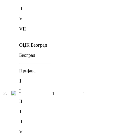
III
V
VII
ОЏК Београд
Београд
Пријава
1
I
2
.
1
1
II
1
III
V