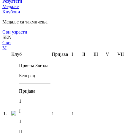
Резултати
Медаље
Клубови
Медаље са такмичења
Сви узрасти
SEN
Сви
М
Клуб
Пријава
I
II
III
V
VII
Црвена Звезда
Београд
Пријава
1
I
1
.
1
1
1
II