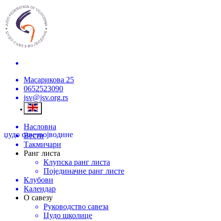
Масарикова 25
0652523090
jsv@jsv.org.rs
Насловна
џудо савез
војводине
Вести
Такмичари
Ранг листа
Клупска ранг листа
Појединачне ранг листе
Клубови
Календар
О савезу
Руководство савеза
Џудо школице