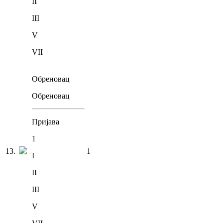
II
III
V
VII
Обреновац
Обреновац
Пријава
1
13
.
1
I
II
III
V