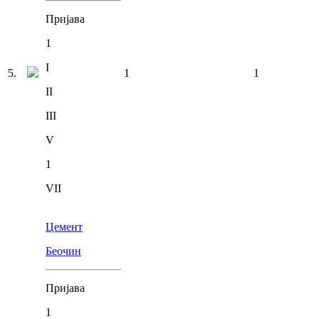
Пријава
1
I
5
.
1
1
II
III
V
1
VII
Цемент
Беочин
Пријава
1