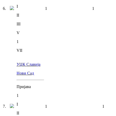
I
6
.
1
1
II
III
V
1
VII
УЏК Славија
Нови Сад
Пријава
1
I
7
.
1
1
II