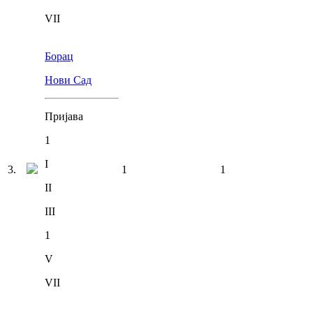
VII
Борац
Нови Сад
Пријава
1
I
3
.
1
1
II
III
1
V
VII