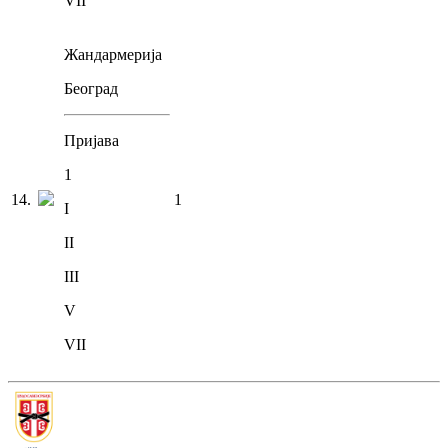
VII
Жандармерија
Београд
Пријава
1
14
.
1
I
II
III
V
VII