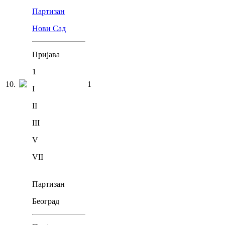
Партизан
Нови Сад
Пријава
1
10
.
1
I
II
III
V
VII
Партизан
Београд