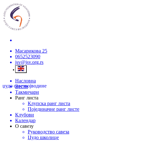
Масарикова 25
0652523090
jsv@jsv.org.rs
Насловна
џудо савез
војводине
Вести
Такмичари
Ранг листа
Клупска ранг листа
Појединачне ранг листе
Клубови
Календар
О савезу
Руководство савеза
Џудо школице