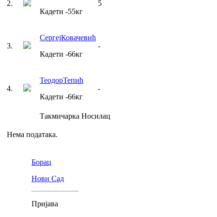
2
.
5
Кадети
-55
кг
Сергеј
Ковачевић
3
.
-
Кадети
-66
кг
Теодор
Тепић
4
.
-
Кадети
-66
кг
Такмичарка
Носилац
Нема података.
Борац
Нови Сад
Пријава