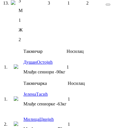
3
13
.
3
1
2
М
1
Ж
2
Такмичар
Носилац
Душан
Остојић
1
.
1
Млађи сениори
-90
кг
Такмичарка
Носилац
Јелена
Тасић
1
.
1
Млађе сениорке
-63
кг
Милица
Цвијић
2
.
1