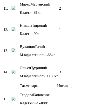
Марко
Марјановић
11
.
2
Кадети
-81
кг
Никола
Ћировић
12
.
1
Кадети
-90
кг
Вукашин
Гачић
13
.
1
Млађи сениори
-66
кг
Огњен
Ђуришић
14
.
3
Млађи сениори
+100
кг
Такмичарка
Носилац
Теодора
Бановачки
1
.
1
Кадеткиње
-48
кг