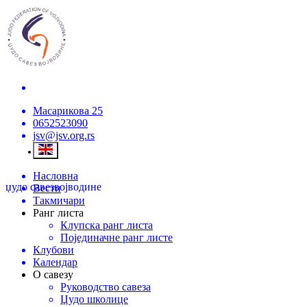
Масарикова 25
0652523090
jsv@jsv.org.rs
Насловна
џудо савез
војводине
Вести
Такмичари
Ранг листа
Клупска ранг листа
Појединачне ранг листе
Клубови
Календар
О савезу
Руководство савеза
Џудо школице