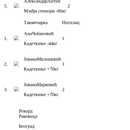
Александар
Антић
5
.
2
Млађи сениори
-66
кг
Такмичарка
Носилац
Ана
Чобановић
1
.
1
Кадеткиње
-44
кг
Јована
Милошевић
2
.
1
Кадеткиње
+70
кг
Јована
Марковић
3
.
2
Кадеткиње
+70
кг
Рекорд
Раковица
Београд