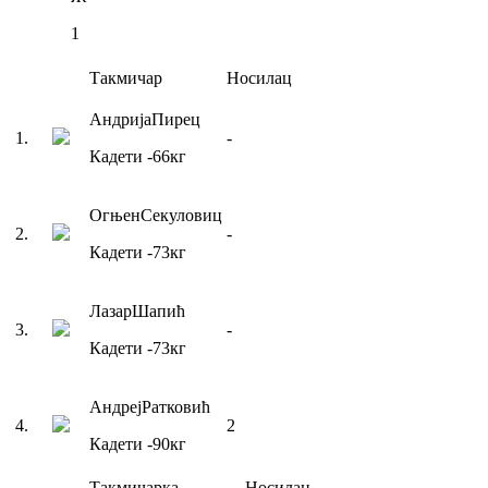
1
Такмичар
Носилац
Андрија
Пирец
1
.
-
Кадети
-66
кг
Огњен
Секуловиц
2
.
-
Кадети
-73
кг
Лазар
Шапић
3
.
-
Кадети
-73
кг
Андреј
Ратковић
4
.
2
Кадети
-90
кг
Такмичарка
Носилац