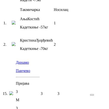
Такмичарка
Носилац
Ања
Костић
1
.
1
Кадеткиње
-57
кг
Кристина
Ђорђевић
2
.
2
Кадеткиње
-70
кг
Динамо
Панчево
Пријава
3
15
.
3
3
М
3