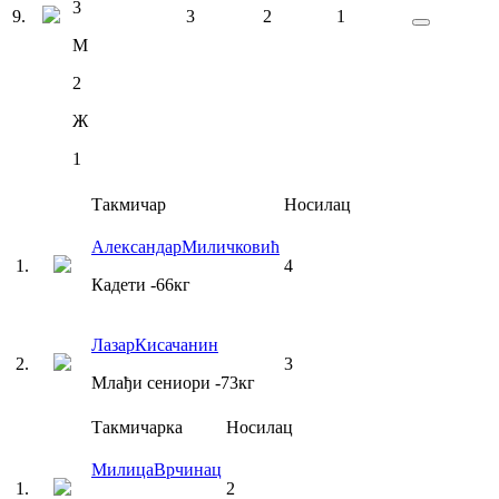
3
9
.
3
2
1
М
2
Ж
1
Такмичар
Носилац
Александар
Миличковић
1
.
4
Кадети
-66
кг
Лазар
Кисачанин
2
.
3
Млађи сениори
-73
кг
Такмичарка
Носилац
Милица
Врчинац
1
.
2