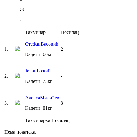
Ж
-
Такмичар
Носилац
Стефан
Васовић
1
.
2
Кадети
-60
кг
Јован
Божић
2
.
-
Кадети
-73
кг
Алекса
Милићев
3
.
8
Кадети
-81
кг
Такмичарка
Носилац
Нема података.