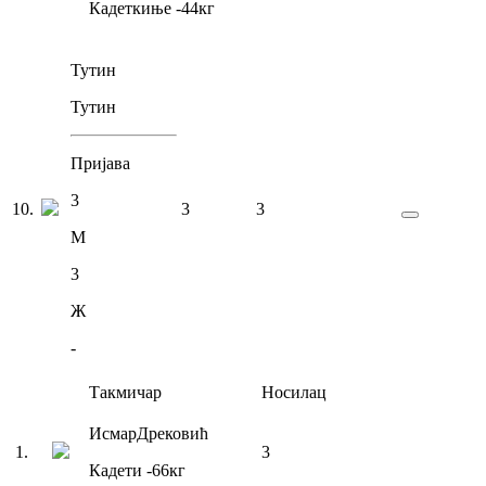
Кадеткиње
-44
кг
Тутин
Тутин
Пријава
3
10
.
3
3
М
3
Ж
-
Такмичар
Носилац
Исмар
Дрековић
1
.
3
Кадети
-66
кг