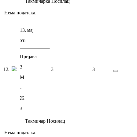
Такмичарка
Носилац
Нема података.
13. мај
Уб
Пријава
3
12
.
3
3
М
-
Ж
3
Такмичар
Носилац
Нема података.