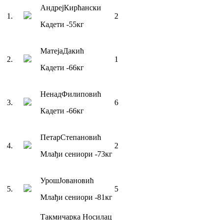
Андреј
Кирћански
1
.
2
Кадети
-55
кг
Матеја
Дакић
2
.
1
Кадети
-66
кг
Ненад
Филиповић
3
.
6
Кадети
-66
кг
Петар
Степановић
4
.
2
Млађи сениори
-73
кг
Урош
Јовановић
5
.
5
Млађи сениори
-81
кг
Такмичарка
Носилац