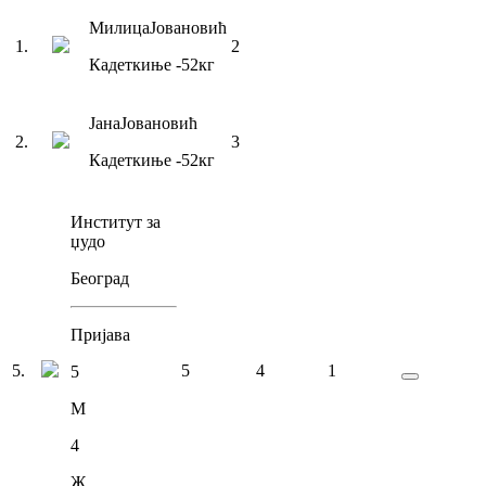
Милица
Јовановић
1
.
2
Кадеткиње
-52
кг
Јана
Јовановић
2
.
3
Кадеткиње
-52
кг
Институт за
џудо
Београд
Пријава
5
.
5
4
1
5
М
4
Ж