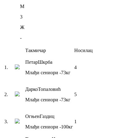
М
3
Ж
-
Такмичар
Носилац
Петар
Шкрба
1
.
4
Млађи сениори
-73
кг
Дарко
Топаловић
2
.
5
Млађи сениори
-73
кг
Огњен
Газдиц
3
.
1
Млађи сениори
-100
кг