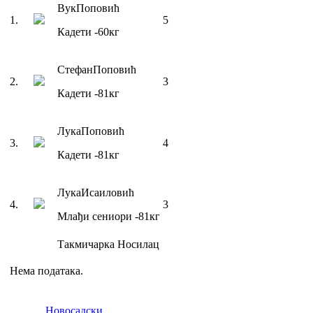
Вук
Поповић
1
.
5
Кадети
-60
кг
Стефан
Поповић
2
.
3
Кадети
-81
кг
Лука
Поповић
3
.
4
Кадети
-81
кг
Лука
Исаиловић
4
.
3
Млађи сениори
-81
кг
Такмичарка
Носилац
Нема података.
Новосадски