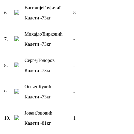
Василије
Грујичић
6
.
8
Кадети
-73
кг
Михајло
Ћирковић
7
.
-
Кадети
-73
кг
Сергеј
Тодоров
8
.
-
Кадети
-73
кг
Огњен
Кулић
9
.
-
Кадети
-73
кг
Јован
Јововић
10
.
1
Кадети
-81
кг