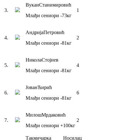
Вукан
Станимировић
3
.
1
Млађи сениори
-73
кг
Андрија
Петровић
4
.
2
Млађи сениори
-81
кг
Никола
Стојнев
5
.
4
Млађи сениори
-81
кг
Јован
Ћирић
6
.
6
Млађи сениори
-81
кг
Милош
Мрдаковић
7
.
2
Млађи сениори
+100
кг
Такмичарка
Носилац