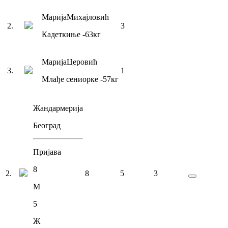
Марија
Михајловић
2
.
3
Кадеткиње
-63
кг
Марија
Церовић
3
.
1
Млађе сениорке
-57
кг
Жандармерија
Београд
Пријава
8
2
.
8
5
3
М
5
Ж