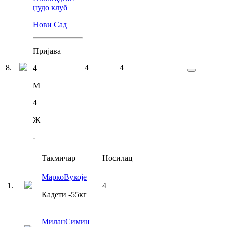
џудо клуб
Нови Сад
Пријава
8
.
4
4
4
М
4
Ж
-
Такмичар
Носилац
Марко
Вукоје
1
.
4
Кадети
-55
кг
Милан
Симин