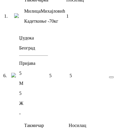
Милица
Михајловић
1
.
1
Кадеткиње
-70
кг
Џудока
Београд
Пријава
5
6
.
5
5
М
5
Ж
-
Такмичар
Носилац