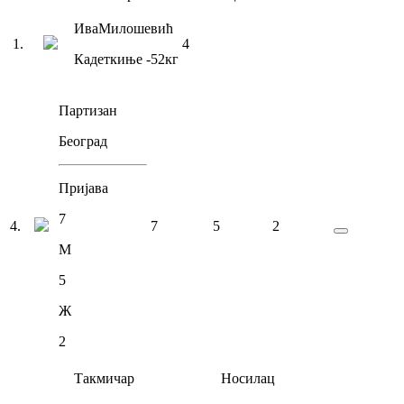
Ива
Милошевић
1
.
4
Кадеткиње
-52
кг
Партизан
Београд
Пријава
7
4
.
7
5
2
М
5
Ж
2
Такмичар
Носилац