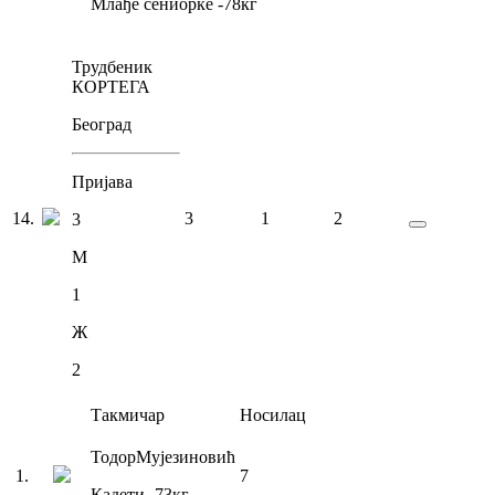
Млађе сениорке
-78
кг
Трудбеник
КОРТЕГА
Београд
Пријава
14
.
3
1
2
3
М
1
Ж
2
Такмичар
Носилац
Тодор
Мујезиновић
1
.
7
Кадети
-73
кг