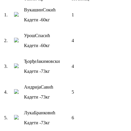
Вукашин
Сокић
1
.
1
Кадети
-60
кг
Урош
Спасић
2
.
4
Кадети
-60
кг
Ђорђе
Јакимовски
3
.
4
Кадети
-73
кг
Андрија
Савић
4
.
5
Кадети
-73
кг
Лука
Бранковић
5
.
6
Кадети
-73
кг