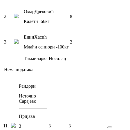
Омар
Дрековић
2
.
8
Кадети
-66
кг
Един
Хасић
3
.
2
Млађи сениори
-100
кг
Такмичарка
Носилац
Нема података.
Рандори
Источно
Сарајево
Пријава
11
.
3
3
3