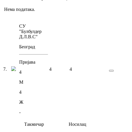
Нема података.
СУ
"Булбулдер
Д.Л.В.С"
Београд
Пријава
7
.
4
4
4
М
4
Ж
-
Такмичар
Носилац