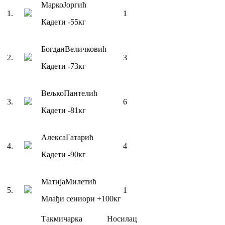
Марко
Јоргић
1
.
1
Кадети
-55
кг
Богдан
Величковић
2
.
3
Кадети
-73
кг
Вељко
Пантелић
3
.
6
Кадети
-81
кг
Алекса
Гатарић
4
.
4
Кадети
-90
кг
Матија
Милетић
5
.
1
Млађи сениори
+100
кг
Такмичарка
Носилац