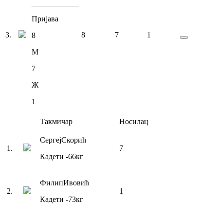
Пријава
3
.
8
7
1
8
М
7
Ж
1
Такмичар
Носилац
Сергеј
Скорић
1
.
7
Кадети
-66
кг
Филип
Ивовић
2
.
1
Кадети
-73
кг