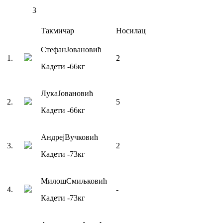
3
Такмичар
Носилац
Стефан
Јовановић
1
.
2
Кадети
-66
кг
Лука
Јовановић
2
.
5
Кадети
-66
кг
Андреј
Вучковић
3
.
2
Кадети
-73
кг
Милош
Смиљковић
4
.
-
Кадети
-73
кг