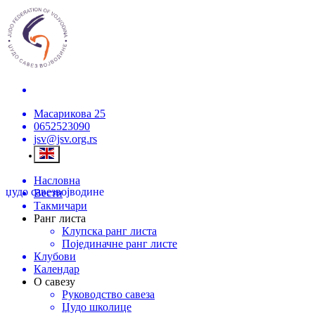
Масарикова 25
0652523090
jsv@jsv.org.rs
Насловна
џудо савез
војводине
Вести
Такмичари
Ранг листа
Клупска ранг листа
Појединачне ранг листе
Клубови
Календар
О савезу
Руководство савеза
Џудо школице