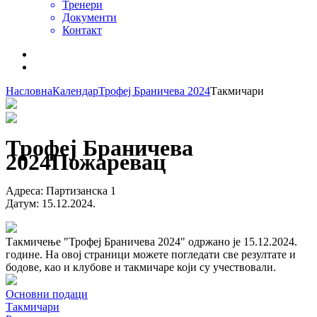
Тренери
Документи
Контакт
Насловна
Календар
Трофеј Браничева 2024
Такмичари
Трофеј Браничева
2024
Пожаревац
Адреса
:
Партизанска 1
Датум
:
15.12.2024.
Такмичење "Трофеј Браничева 2024" одржано је 15.12.2024.
године. На овој страници можете погледати све резултате и
бодове, као и клубове и такмичаре који су учествовали.
Основни подаци
Такмичари