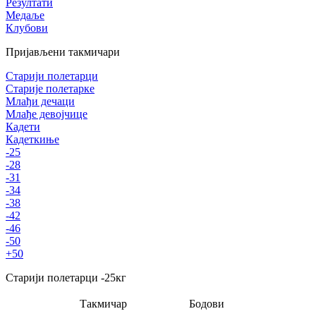
Резултати
Медаље
Клубови
Пријављени такмичари
Старији полетарци
Старије полетарке
Млађи дечаци
Млађе девојчице
Кадети
Кадеткиње
-25
-28
-31
-34
-38
-42
-46
-50
+50
Старији полетарци
-25
кг
Такмичар
Бодови