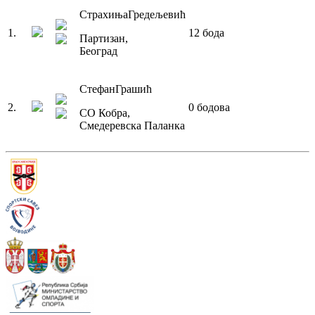
Страхиња
Гредељевић
1
.
12
бода
Партизан
,
Београд
Стефан
Грашић
2
.
0
бодова
СО Кобра
,
Смедеревска Паланка