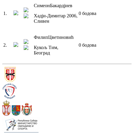
Симеон
Бакардјиев
1
.
0
бодова
Хадји-Димитар 2006
,
Сливен
Филип
Цветиновић
2
.
0
бодова
Кукољ Тим
,
Београд