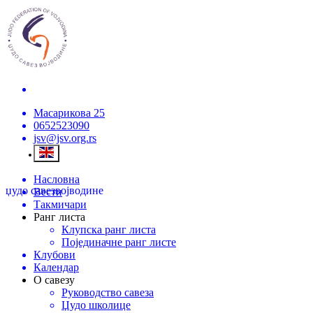
Масарикова 25
0652523090
jsv@jsv.org.rs
Насловна
џудо савез
војводине
Вести
Такмичари
Ранг листа
Клупска ранг листа
Појединачне ранг листе
Клубови
Календар
О савезу
Руководство савеза
Џудо школице