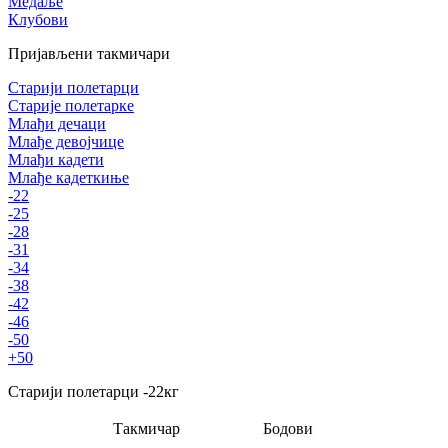
Медаље
Клубови
Пријављени такмичари
Старији полетарци
Старије полетарке
Млађи дечаци
Млађе девојчице
Млађи кадети
Млађе кадеткиње
-22
-25
-28
-31
-34
-38
-42
-46
-50
+50
Старији полетарци
-22
кг
Такмичар
Бодови