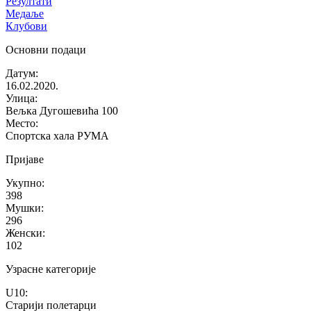
Резултати
Медаље
Клубови
Основни подаци
Датум
:
16.02.2020.
Улица
:
Вељка Дугошевића 100
Место
:
Спортска хала РУМА
Пријаве
Укупно
:
398
Мушки
:
296
Женски
:
102
Узрасне категорије
U10
:
Старији полетарци