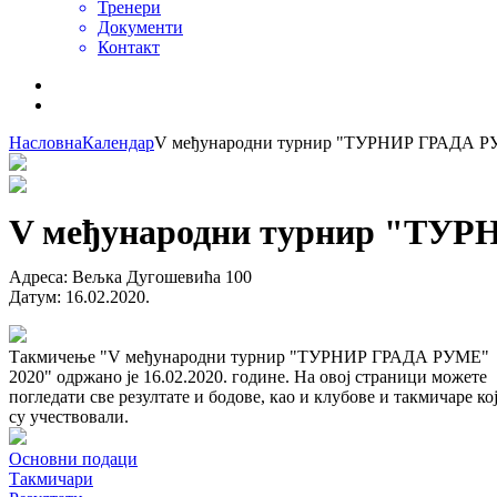
Тренери
Документи
Контакт
Насловна
Календар
V међународни турнир "ТУРНИР ГРАДА Р
V међународни турнир "ТУ
Адреса
:
Вељка Дугошевића 100
Датум
:
16.02.2020.
Такмичење "V међународни турнир "ТУРНИР ГРАДА РУМЕ"
2020" одржано је 16.02.2020. године. На овој страници можете
погледати све резултате и бодове, као и клубове и такмичаре ко
су учествовали.
Основни подаци
Такмичари