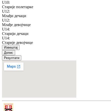
U10
:
Старије полетарке
U12
:
Млађи дечаци
U12
:
Млађе девојчице
U14
:
Старији дечаци
U14
:
Старије девојчице
Извештај
Допис
Резултати