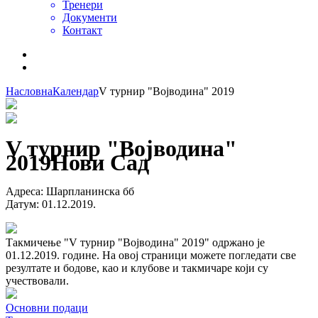
Тренери
Документи
Контакт
Насловна
Календар
V турнир "Војводина" 2019
V турнир "Војводина"
2019
Нови Сад
Адреса
:
Шарпланинска бб
Датум
:
01.12.2019.
Такмичење "V турнир "Војводина" 2019" одржано је
01.12.2019. године. На овој страници можете погледати све
резултате и бодове, као и клубове и такмичаре који су
учествовали.
Основни подаци