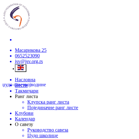
Масарикова 25
0652523090
jsv@jsv.org.rs
Насловна
џудо савез
војводине
Вести
Такмичари
Ранг листа
Клупска ранг листа
Појединачне ранг листе
Клубови
Календар
О савезу
Руководство савеза
Џудо школице