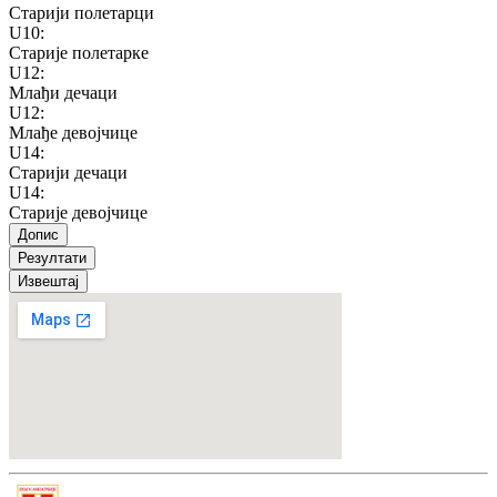
Старији полетарци
U10
:
Старије полетарке
U12
:
Млађи дечаци
U12
:
Млађе девојчице
U14
:
Старији дечаци
U14
:
Старије девојчице
Допис
Резултати
Извештај