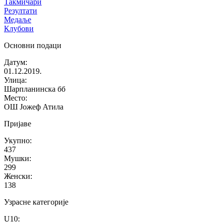
Такмичари
Резултати
Медаље
Клубови
Основни подаци
Датум
:
01.12.2019.
Улица
:
Шарпланинска бб
Место
:
ОШ Јожеф Атила
Пријаве
Укупно
:
437
Мушки
:
299
Женски
:
138
Узрасне категорије
U10
: